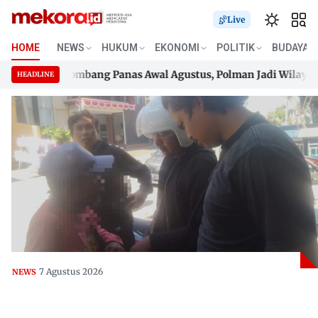
Live
HOME
NEWS
HUKUM
EKONOMI
POLITIK
BUDAYA
isi
Gelombang Panas Awal Agustus, Polman Jadi Wilayah Terpa
HEADLINE
isi
Skip
Gelombang Panas Awal Agustus, Polman Jadi Wilayah Terpa
to
content
7 Agustus 2026
NEWS