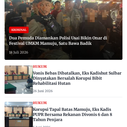
KRIMINAL
Dua Pemuda Diamankan Polisi Usai Bikin Onar di
Festival UMKM Mamuju, Satu Bawa Badik
18 Juli 2026
HUKUM
Vonis Bebas Dibatalkan, Eks Kadishut Sulbar
Dinyatakan Bersalah Korupsi Bibit
Rehabilitasi Hutan
26 Juni 2026
HUKUM
Korupsi Tapal Batas Mamuju, Eks Kadis
PUPR Bersama Rekanan Divonis 6 dan 8
Tahun Penjara