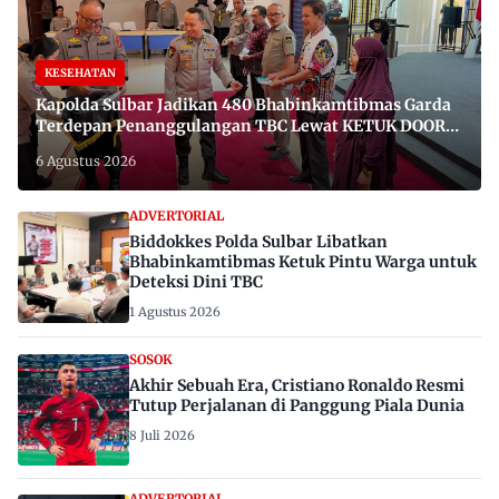
KESEHATAN
Kapolda Sulbar Jadikan 480 Bhabinkamtibmas Garda
Terdepan Penanggulangan TBC Lewat KETUK DOORS
di 650 Desa
6 Agustus 2026
ADVERTORIAL
Biddokkes Polda Sulbar Libatkan
Bhabinkamtibmas Ketuk Pintu Warga untuk
Deteksi Dini TBC
1 Agustus 2026
SOSOK
Akhir Sebuah Era, Cristiano Ronaldo Resmi
Tutup Perjalanan di Panggung Piala Dunia
8 Juli 2026