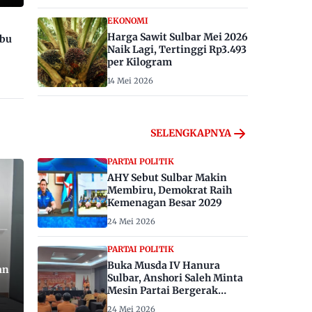
EKONOMI
Harga Sawit Sulbar Mei 2026
ibu
Naik Lagi, Tertinggi Rp3.493
per Kilogram
14 Mei 2026
SELENGKAPNYA
PARTAI POLITIK
AHY Sebut Sulbar Makin
Membiru, Demokrat Raih
Kemenagan Besar 2029
24 Mei 2026
PARTAI POLITIK
Buka Musda IV Hanura
an
Sulbar, Anshori Saleh Minta
Mesin Partai Bergerak
Menangkan Pemilu 2029
24 Mei 2026