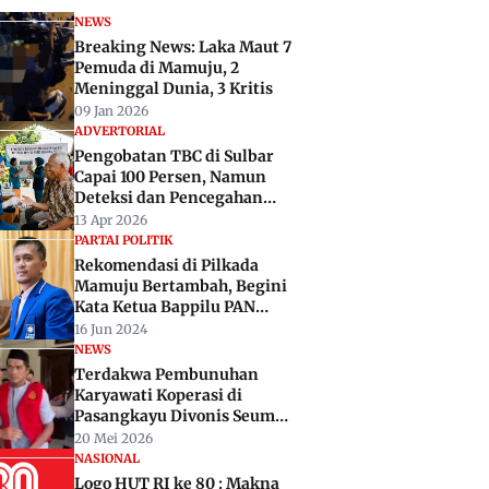
NEWS
Breaking News: Laka Maut 7
Pemuda di Mamuju, 2
Meninggal Dunia, 3 Kritis
09 Jan 2026
ADVERTORIAL
Pengobatan TBC di Sulbar
Capai 100 Persen, Namun
Deteksi dan Pencegahan
Masih Rendah
13 Apr 2026
PARTAI POLITIK
Rekomendasi di Pilkada
Mamuju Bertambah, Begini
Kata Ketua Bappilu PAN
Sulbar
16 Jun 2024
NEWS
Terdakwa Pembunuhan
Karyawati Koperasi di
Pasangkayu Divonis Seumur
Hidup Penjara
20 Mei 2026
NASIONAL
Logo HUT RI ke 80 : Makna