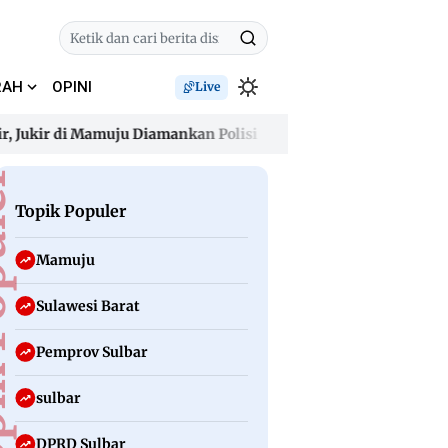
RAH
OPINI
Live
r di Mamuju Diamankan Polisi
Gelombang Panas Awal Agustus,
r di Mamuju Diamankan Polisi
Gelombang Panas Awal Agustus,
uler
Topik Populer
Mamuju
Sulawesi Barat
Pemprov Sulbar
sulbar
DPRD Sulbar