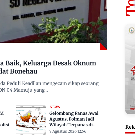
 Baik, Keluarga Desak Oknum
dat Bonehau
da Peduli Keadilan mengecam sikap seorang
 SDN 04 Mamuju yang…
NEWS
TM
Gelombang Panas Awal
Agustus, Polman Jadi
lisi
Wilayah Terpanas di
Rek
Sulbar Suhu Lebih Dari 33
7 Agustus 2026 12:56