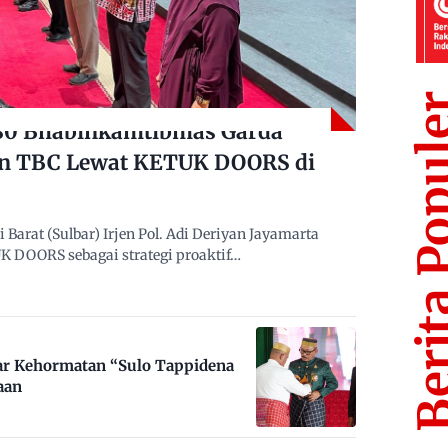
Berita Po
480 Bhabinkamtibmas Garda
n TBC Lewat KETUK DOORS di
arat (Sulbar) Irjen Pol. Adi Deriyan Jayamarta
 DOORS sebagai strategi proaktif…
ar Kehormatan “Sulo Tappidena
aan