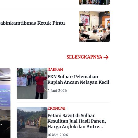
habinkamtibmas Ketuk Pintu
SELENGKAPNYA
DAERAH
FKN Sulbar: Pelemahan
Rupiah Ancam Nelayan Kecil
4 Juni 2026
EKONOMI
Petani Sawit di Sulbar
Kesulitan Jual Hasil Panen,
Harga Anjlok dan Antre
Berhari-hari
16 Mei 2026