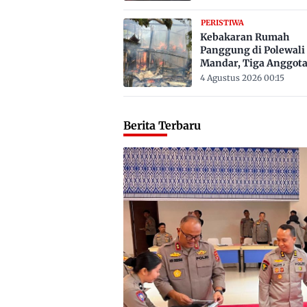
PERISTIWA
Kebakaran Rumah
Panggung di Polewali
Mandar, Tiga Anggot
Keluarga Tewas Terje
4 Agustus 2026 00:15
Berita Terbaru