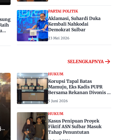
PARTAI POLITIK
Aklamasi, Suhardi Duka
gsung
Kembali Nahkodai
Raih
Demokrat Sulbar
u
23 Mei 2026
SELENGKAPNYA
HUKUM
Korupsi Tapal Batas
Mamuju, Eks Kadis PUPR
Bersama Rekanan Divonis 6
dan 8 Tahun Penjara
5 Juni 2026
HUKUM
Kasus Penipuan Proyek
Fiktif ASN Sulbar Masuk
ju,
Tahap Penuntutan