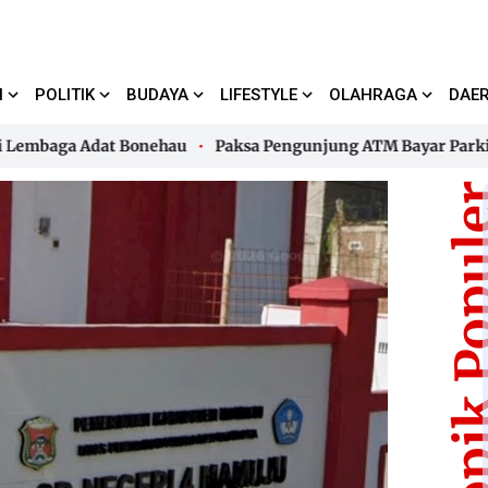
I
POLITIK
BUDAYA
LIFESTYLE
OLAHRAGA
DAE
aga Adat Bonehau
Paksa Pengunjung ATM Bayar Parkir, Juki
aga Adat Bonehau
Paksa Pengunjung ATM Bayar Parkir, Juki
Topik Pop