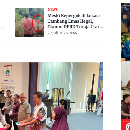
Derajat Celsius
NEWS
Meski Kepergok di Lokasi
Tambang Emas Ilegal,
a
Oknum DPRD Toraja Utara
bak
Belum Jadi Tersangka
29 Juli 2026 01:46