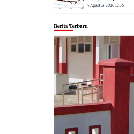
Sulbar Suhu Lebih Dar
7 Agustus 2026 12:56
Derajat Celsius
Berita Terbaru