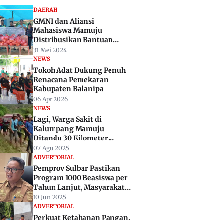
DAERAH
GMNI dan Aliansi
Mahasiswa Mamuju
Distribusikan Bantuan
Untuk Korban Tanah
31 Mei 2024
Longsor di Mamasa
NEWS
Tokoh Adat Dukung Penuh
Renacana Pemekaran
Kabupaten Balanipa
06 Apr 2026
NEWS
Lagi, Warga Sakit di
Kalumpang Mamuju
Ditandu 30 Kilometer
Karena Akses Jalan Rusak
07 Agu 2025
ADVERTORIAL
Pemprov Sulbar Pastikan
Program 1000 Beasiswa per
Tahun Lanjut, Masyarakat
Diminta Tak Ragu Daftar
10 Jun 2025
ADVERTORIAL
Perkuat Ketahanan Pangan,