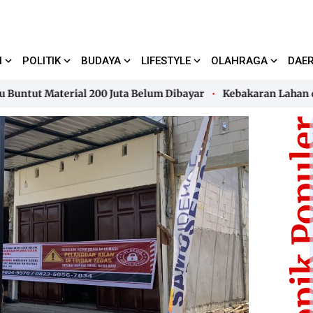
I
POLITIK
BUDAYA
LIFESTYLE
OLAHRAGA
DAE
 Material 200 Juta Belum Dibayar
Kebakaran Lahan di Kal
 Material 200 Juta Belum Dibayar
Kebakaran Lahan di Kal
Topik Pop