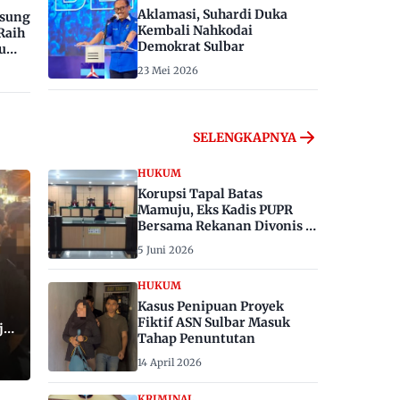
Aklamasi, Suhardi Duka
gsung
Kembali Nahkodai
Raih
Demokrat Sulbar
u
23 Mei 2026
SELENGKAPNYA
HUKUM
Korupsi Tapal Batas
Mamuju, Eks Kadis PUPR
Bersama Rekanan Divonis 6
dan 8 Tahun Penjara
5 Juni 2026
HUKUM
Kasus Penipuan Proyek
Fiktif ASN Sulbar Masuk
ju,
Tahap Penuntutan
14 April 2026
KRIMINAL