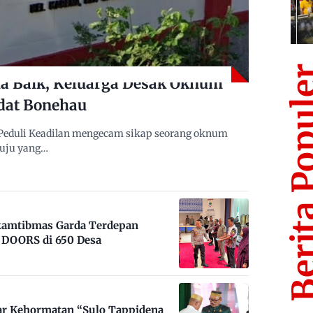
Berita Po
 Baik, Keluarga Desak Oknum
dat Bonehau
Peduli Keadilan mengecam sikap seorang oknum
muju yang…
nkamtibmas Garda Terdepan
DOORS di 650 Desa
ar Kehormatan “Sulo Tappidena