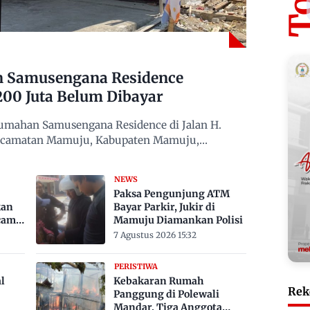
n Samusengana Residence
200 Juta Belum Dibayar
mahan Samusengana Residence di Jalan H.
Kecamatan Mamuju, Kabupaten Mamuju,
NEWS
Paksa Pengunjung ATM
kan
Bayar Parkir, Jukir di
cam
Mamuju Diamankan Polisi
7 Agustus 2026 15:32
PERISTIWA
l
Kebakaran Rumah
Rek
Panggung di Polewali
Mandar, Tiga Anggota