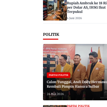
Rupiah Ambruk ke 18 R
per Dolar AS, IHSG Ikut
Terpukul
4 Juni 2026
POLITIK
PARTAI POLITIK
Calon Tunggal, Andi Dody Hermaw
Kembali Pimpin Hanura Sulbar
24 Mei 2026
PARTAI POLITIK