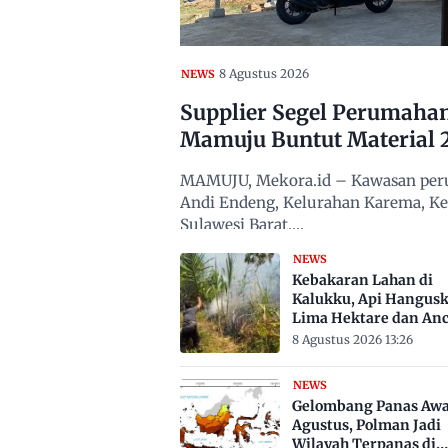
8 Agustus 2026
NEWS
Supplier Segel Perumaha
Mamuju Buntut Material 
MAMUJU, Mekora.id – Kawasan peru
Andi Endeng, Kelurahan Karema, 
Sulawesi Barat,…
NEWS
Kebakaran Lahan di
Kalukku, Api Hangus
Lima Hektare dan An
Permukiman
8 Agustus 2026 13:26
NEWS
Gelombang Panas Awa
Agustus, Polman Jadi
Wilayah Terpanas di