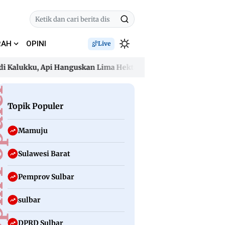
RAH
OPINI
Live
ukku, Api Hanguskan Lima Hektare dan Ancam Permukiman
ukku, Api Hanguskan Lima Hektare dan Ancam Permukiman
uler
Topik Populer
Mamuju
Sulawesi Barat
Pemprov Sulbar
sulbar
DPRD Sulbar