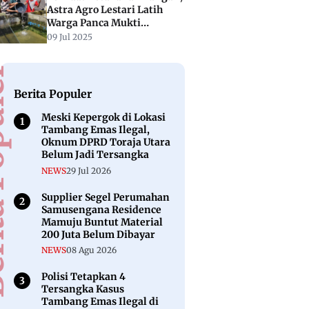
Astra Agro Lestari Latih
Warga Panca Mukti
Donggala dengan Budidaya
09 Jul 2025
Ikan Lele
puler
Berita Populer
Meski Kepergok di Lokasi
Tambang Emas Ilegal,
Oknum DPRD Toraja Utara
Belum Jadi Tersangka
NEWS
29 Jul 2026
Supplier Segel Perumahan
Samusengana Residence
Mamuju Buntut Material
200 Juta Belum Dibayar
NEWS
08 Agu 2026
Polisi Tetapkan 4
Tersangka Kasus
Tambang Emas Ilegal di