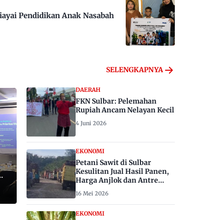
iayai Pendidikan Anak Nasabah
SELENGKAPNYA
DAERAH
FKN Sulbar: Pelemahan
Rupiah Ancam Nelayan Kecil
4 Juni 2026
EKONOMI
Petani Sawit di Sulbar
Kesulitan Jual Hasil Panen,
Harga Anjlok dan Antre
Berhari-hari
16 Mei 2026
EKONOMI