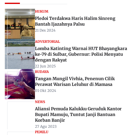
HUKUM
Pledoi Terdakwa Haris Halim Sinreng
Bantah Ijazahnya Palsu
21 Des 2024
ADVERTORIAL
Lomba Katinting Warnai HUT Bhayangkara
ke-79 di Sulbar, Gubernur: Polisi Menyatu
dengan Rakyat
22 Jun 2025
BUDAYA
Tangan Mungil Vivhia, Penenun Cilik
Perawat Warisan Leluhur di Mamasa
01 Okt 2024
NEWS
Aliansi Pemuda Kalukku Geruduk Kantor
Bupati Mamuju, Tuntut Janji Bantuan
Korban Banjir
27 Agu 2023
PEMILU