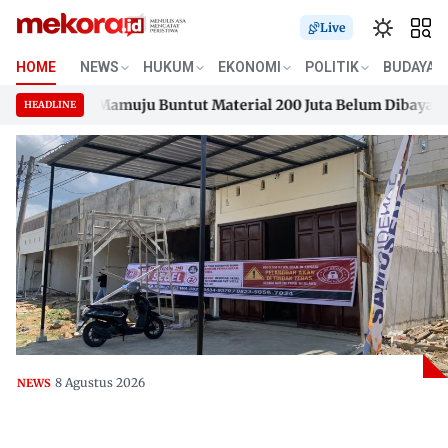
Live
HOME
NEWS
HUKUM
EKONOMI
POLITIK
BUDAYA
sidence Mamuju Buntut Material 200 Juta Belum Dibayar
Ke
HEADLINE
sidence Mamuju Buntut Material 200 Juta Belum Dibayar
Skip
Ke
to
content
8 Agustus 2026
NEWS