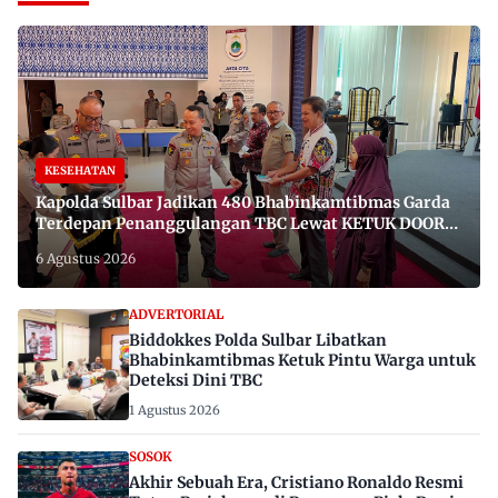
KESEHATAN
Kapolda Sulbar Jadikan 480 Bhabinkamtibmas Garda
Terdepan Penanggulangan TBC Lewat KETUK DOORS
di 650 Desa
6 Agustus 2026
ADVERTORIAL
Biddokkes Polda Sulbar Libatkan
Bhabinkamtibmas Ketuk Pintu Warga untuk
Deteksi Dini TBC
1 Agustus 2026
SOSOK
Akhir Sebuah Era, Cristiano Ronaldo Resmi