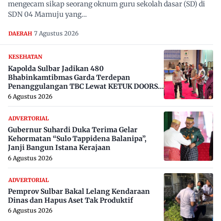
mengecam sikap seorang oknum guru sekolah dasar (SD) di
SDN 04 Mamuju yang…
7 Agustus 2026
DAERAH
KESEHATAN
Kapolda Sulbar Jadikan 480
Bhabinkamtibmas Garda Terdepan
Penanggulangan TBC Lewat KETUK DOORS
di 650 Desa
6 Agustus 2026
ADVERTORIAL
Gubernur Suhardi Duka Terima Gelar
Kehormatan “Sulo Tappidena Balanipa”,
Janji Bangun Istana Kerajaan
6 Agustus 2026
ADVERTORIAL
Pemprov Sulbar Bakal Lelang Kendaraan
Dinas dan Hapus Aset Tak Produktif
6 Agustus 2026