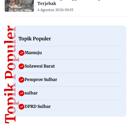
Terjebak
4 Agustus 2026 00:15
Topik Populer
Topik Populer
Mamuju
Sulawesi Barat
Pemprov Sulbar
sulbar
DPRD Sulbar