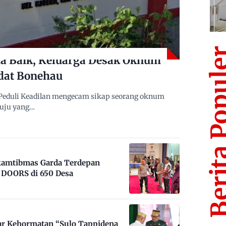
Berita Po
 Baik, Keluarga Desak Oknum
dat Bonehau
Peduli Keadilan mengecam sikap seorang oknum
muju yang…
nkamtibmas Garda Terdepan
DOORS di 650 Desa
ar Kehormatan “Sulo Tappidena