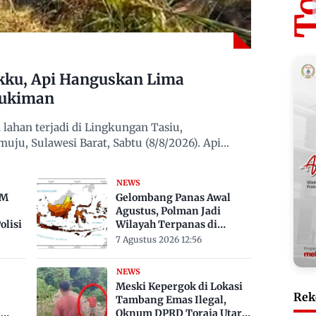
kku, Api Hanguskan Lima
mukiman
ahan terjadi di Lingkungan Tasiu,
u, Sulawesi Barat, Sabtu (8/8/2026). Api
NEWS
TM
Gelombang Panas Awal
Agustus, Polman Jadi
lisi
Wilayah Terpanas di
Sulbar Suhu Lebih Dari 33
7 Agustus 2026 12:56
Derajat Celsius
NEWS
Meski Kepergok di Lokasi
Rek
Tambang Emas Ilegal,
a
Oknum DPRD Toraja Utara