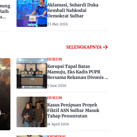
Aklamasi, Suhardi Duka
gsung
Kembali Nahkodai
Raih
Demokrat Sulbar
u
23 Mei 2026
SELENGKAPNYA
HUKUM
Korupsi Tapal Batas
Mamuju, Eks Kadis PUPR
Bersama Rekanan Divonis 6
dan 8 Tahun Penjara
5 Juni 2026
HUKUM
Kasus Penipuan Proyek
Fiktif ASN Sulbar Masuk
ju,
Tahap Penuntutan
14 April 2026
KRIMINAL