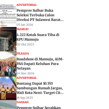
ADVERTORIAL
Pemprov Sulbar Buka
Seleksi Terbuka Calon
Direksi PT Sulawesi Barat
Malaqbi Tahun 2026
05 Jan 2026
MAMUJU
4.222 Kotak Suara Tiba di
KPU Mamuju
20 Okt 2023
PILKADA
Roadshow di Mamuju, AIM-
PAS Dapati Keluhan Para
Nelayan
04 Nov 2024
ADVERTORIAL
Bontang Dapat 10.553
Sambungan Rumah Jargas,
Wali Kota Neni: Target City
Gas Segera Terwujud
18 Sep 2025
DAERAH
Pemprov Sulbar Serahkan