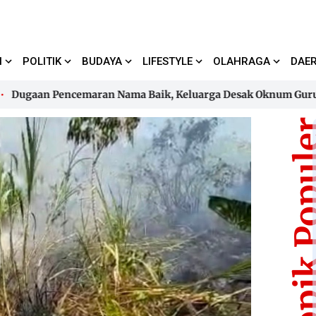
I
POLITIK
BUDAYA
LIFESTYLE
OLAHRAGA
DAE
aan Pencemaran Nama Baik, Keluarga Desak Oknum Guru Horm
aan Pencemaran Nama Baik, Keluarga Desak Oknum Guru Horm
Topik Pop