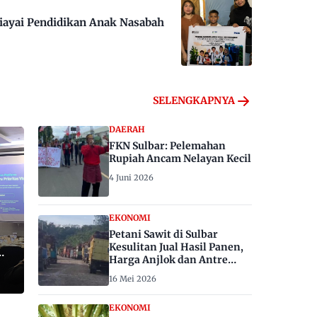
iayai Pendidikan Anak Nasabah
SELENGKAPNYA
DAERAH
FKN Sulbar: Pelemahan
Rupiah Ancam Nelayan Kecil
4 Juni 2026
EKONOMI
Petani Sawit di Sulbar
Kesulitan Jual Hasil Panen,
Harga Anjlok dan Antre
Berhari-hari
16 Mei 2026
EKONOMI