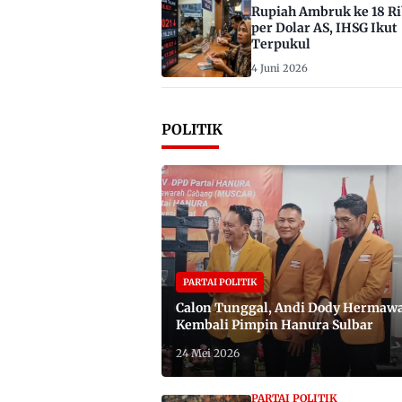
Rupiah Ambruk ke 18 R
per Dolar AS, IHSG Ikut
Terpukul
4 Juni 2026
POLITIK
PARTAI POLITIK
Calon Tunggal, Andi Dody Hermaw
Kembali Pimpin Hanura Sulbar
24 Mei 2026
PARTAI POLITIK