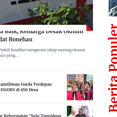
Berita Po
 Baik, Keluarga Desak Oknum
dat Bonehau
Peduli Keadilan mengecam sikap seorang oknum
muju yang…
nkamtibmas Garda Terdepan
DOORS di 650 Desa
ar Kehormatan “Sulo Tappidena