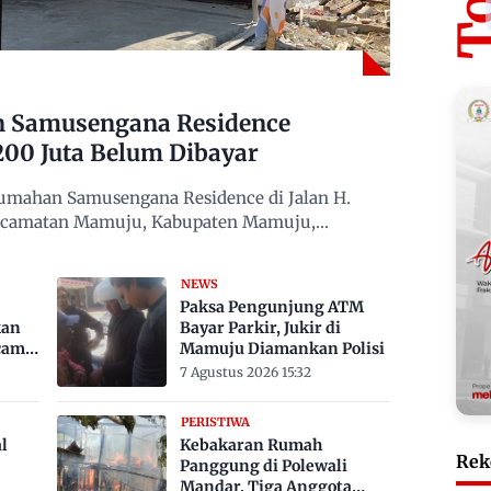
n Samusengana Residence
200 Juta Belum Dibayar
mahan Samusengana Residence di Jalan H.
Kecamatan Mamuju, Kabupaten Mamuju,
NEWS
Paksa Pengunjung ATM
kan
Bayar Parkir, Jukir di
cam
Mamuju Diamankan Polisi
7 Agustus 2026 15:32
PERISTIWA
l
Kebakaran Rumah
Rek
Panggung di Polewali
Mandar, Tiga Anggota