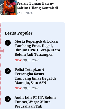
Pesisir Tujuan Barru-
Kaltim Hilang Kontak di
Perairan Mamuju
22 Jul 2024
puler
Berita Populer
Meski Kepergok di Lokasi
Tambang Emas Ilegal,
Oknum DPRD Toraja Utara
Belum Jadi Tersangka
NEWS
29 Jul 2026
Polisi Tetapkan 4
Tersangka Kasus
Tambang Emas Ilegal di
Mamuju, Satu ASN
NEWS
29 Jul 2026
Audit Izin PT JPA Belum
Tuntas, Warga Minta
Perusahaan Tak