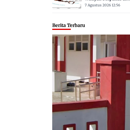
Sulbar Suhu Lebih Dar
7 Agustus 2026 12:56
Derajat Celsius
Berita Terbaru