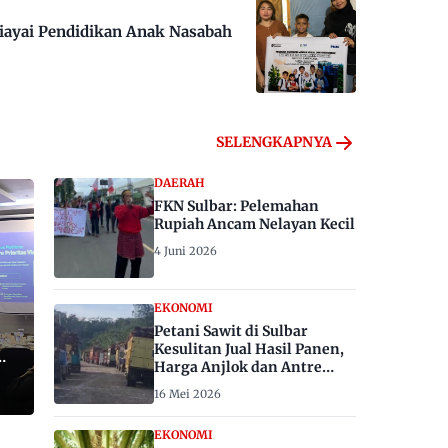
iayai Pendidikan Anak Nasabah
SELENGKAPNYA
DAERAH
FKN Sulbar: Pelemahan
Rupiah Ancam Nelayan Kecil
4 Juni 2026
EKONOMI
Petani Sawit di Sulbar
Kesulitan Jual Hasil Panen,
Harga Anjlok dan Antre
Berhari-hari
16 Mei 2026
EKONOMI