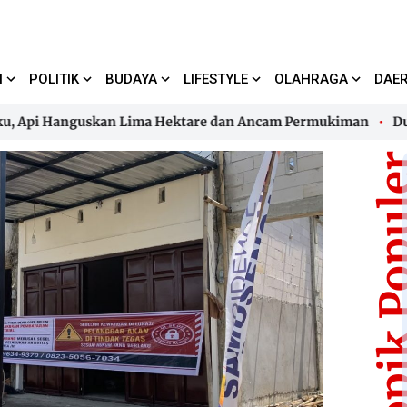
I
POLITIK
BUDAYA
LIFESTYLE
OLAHRAGA
DAE
pi Hanguskan Lima Hektare dan Ancam Permukiman
Dugaan 
pi Hanguskan Lima Hektare dan Ancam Permukiman
Dugaan 
Topik Pop