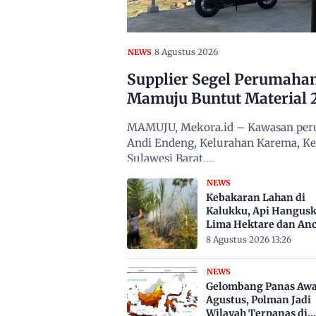
8 Agustus 2026
NEWS
Supplier Segel Perumaha
Mamuju Buntut Material 
MAMUJU, Mekora.id – Kawasan peru
Andi Endeng, Kelurahan Karema, 
Sulawesi Barat,…
NEWS
Kebakaran Lahan di
Kalukku, Api Hangus
Lima Hektare dan An
Permukiman
8 Agustus 2026 13:26
NEWS
Gelombang Panas Awa
Agustus, Polman Jadi
Wilayah Terpanas di