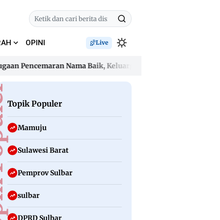
RAH
OPINI
Live
Pencemaran Nama Baik, Keluarga Desak Oknum Guru Hormati 
Pencemaran Nama Baik, Keluarga Desak Oknum Guru Hormati 
uler
Topik Populer
Mamuju
Sulawesi Barat
Pemprov Sulbar
sulbar
DPRD Sulbar