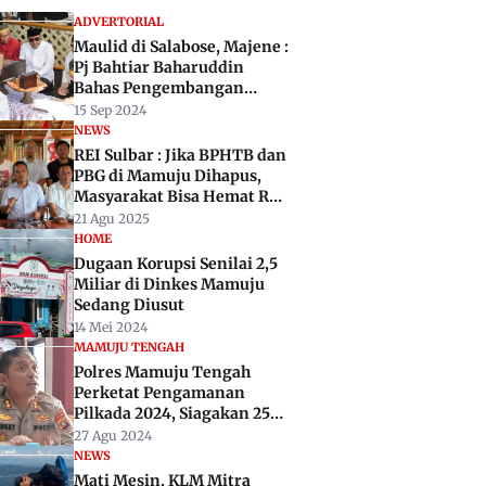
ADVERTORIAL
Maulid di Salabose, Majene :
Pj Bahtiar Baharuddin
Bahas Pengembangan
Wisata Religi
15 Sep 2024
NEWS
REI Sulbar : Jika BPHTB dan
PBG di Mamuju Dihapus,
Masyarakat Bisa Hemat Rp 5
Juta Beli Rumah Subsidi
21 Agu 2025
HOME
Dugaan Korupsi Senilai 2,5
Miliar di Dinkes Mamuju
Sedang Diusut
14 Mei 2024
MAMUJU TENGAH
Polres Mamuju Tengah
Perketat Pengamanan
Pilkada 2024, Siagakan 250
Personel
27 Agu 2024
NEWS
Mati Mesin, KLM Mitra