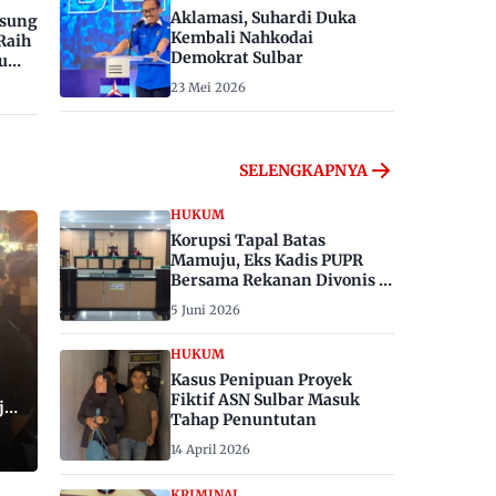
Aklamasi, Suhardi Duka
gsung
Kembali Nahkodai
Raih
Demokrat Sulbar
u
23 Mei 2026
SELENGKAPNYA
HUKUM
Korupsi Tapal Batas
Mamuju, Eks Kadis PUPR
Bersama Rekanan Divonis 6
dan 8 Tahun Penjara
5 Juni 2026
HUKUM
Kasus Penipuan Proyek
Fiktif ASN Sulbar Masuk
ju,
Tahap Penuntutan
14 April 2026
KRIMINAL