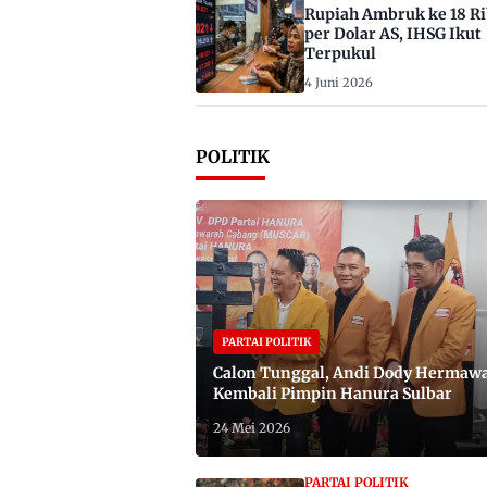
Rupiah Ambruk ke 18 R
per Dolar AS, IHSG Ikut
Terpukul
4 Juni 2026
POLITIK
PARTAI POLITIK
Calon Tunggal, Andi Dody Hermaw
Kembali Pimpin Hanura Sulbar
24 Mei 2026
PARTAI POLITIK