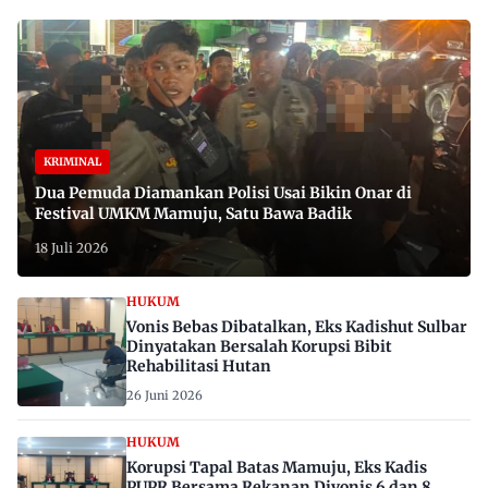
KRIMINAL
Dua Pemuda Diamankan Polisi Usai Bikin Onar di
Festival UMKM Mamuju, Satu Bawa Badik
18 Juli 2026
HUKUM
Vonis Bebas Dibatalkan, Eks Kadishut Sulbar
Dinyatakan Bersalah Korupsi Bibit
Rehabilitasi Hutan
26 Juni 2026
HUKUM
Korupsi Tapal Batas Mamuju, Eks Kadis
PUPR Bersama Rekanan Divonis 6 dan 8