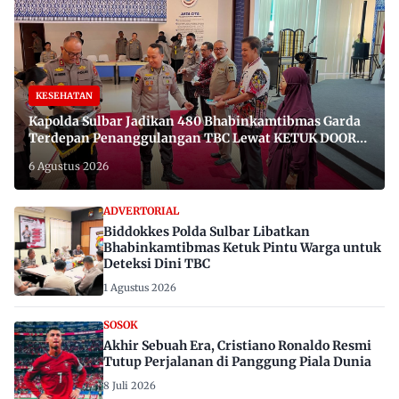
KESEHATAN
Kapolda Sulbar Jadikan 480 Bhabinkamtibmas Garda
Terdepan Penanggulangan TBC Lewat KETUK DOORS
di 650 Desa
6 Agustus 2026
ADVERTORIAL
Biddokkes Polda Sulbar Libatkan
Bhabinkamtibmas Ketuk Pintu Warga untuk
Deteksi Dini TBC
1 Agustus 2026
SOSOK
Akhir Sebuah Era, Cristiano Ronaldo Resmi
Tutup Perjalanan di Panggung Piala Dunia
8 Juli 2026