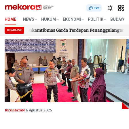
Live
HOME
NEWS
HUKUM
EKONOMI
POLITIK
BUDAYA
 480 Bhabinkamtibmas Garda Terdepan Penanggulangan TBC L
HEADLINE
 480 Bhabinkamtibmas Garda Terdepan Penanggulangan TBC L
Skip
to
content
6 Agustus 2026
KESEHATAN