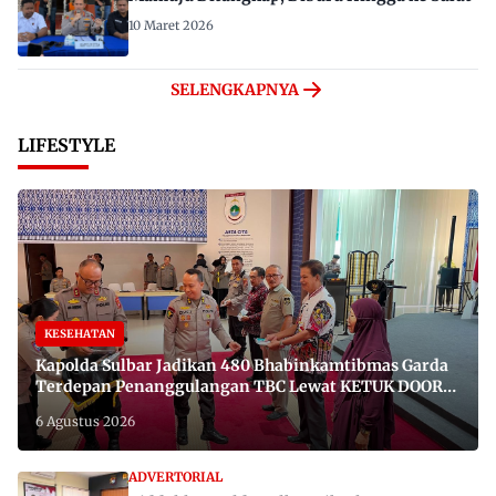
10 Maret 2026
SELENGKAPNYA
LIFESTYLE
KESEHATAN
Kapolda Sulbar Jadikan 480 Bhabinkamtibmas Garda
Terdepan Penanggulangan TBC Lewat KETUK DOORS
di 650 Desa
6 Agustus 2026
ADVERTORIAL