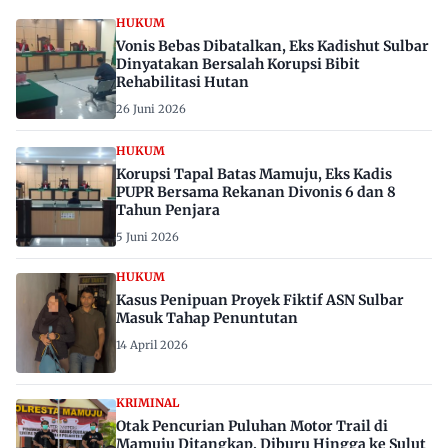
HUKUM
Vonis Bebas Dibatalkan, Eks Kadishut Sulbar
Dinyatakan Bersalah Korupsi Bibit
Rehabilitasi Hutan
26 Juni 2026
HUKUM
Korupsi Tapal Batas Mamuju, Eks Kadis
PUPR Bersama Rekanan Divonis 6 dan 8
Tahun Penjara
5 Juni 2026
HUKUM
Kasus Penipuan Proyek Fiktif ASN Sulbar
Masuk Tahap Penuntutan
14 April 2026
KRIMINAL
Otak Pencurian Puluhan Motor Trail di
Mamuju Ditangkap, Diburu Hingga ke Sulut