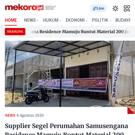
Live
HOME
NEWS
HUKUM
EKONOMI
POLITIK
BUDAYA
Samusengana Residence Mamuju Buntut Material 200 Juta Belu
HEADLINE
Samusengana Residence Mamuju Buntut Material 200 Juta Belu
Skip
to
content
8 Agustus 2026
NEWS
Supplier Segel Perumahan Samusengana
Residence Mamuju Buntut Material 200