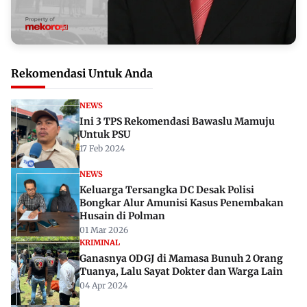
Rekomendasi Untuk Anda
NEWS
Ini 3 TPS Rekomendasi Bawaslu Mamuju
Untuk PSU
17 Feb 2024
NEWS
Keluarga Tersangka DC Desak Polisi
Bongkar Alur Amunisi Kasus Penembakan
Husain di Polman
01 Mar 2026
KRIMINAL
Ganasnya ODGJ di Mamasa Bunuh 2 Orang
Tuanya, Lalu Sayat Dokter dan Warga Lain
04 Apr 2024