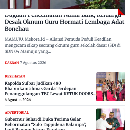
Dugaan Pencemaran Nama Baik, Keluarga
Desak Oknum Guru Hormati Lembaga Adat
Bonehau
MAMUJU, Mekora.id – Aliansi Pemuda Peduli Keadilan
mengecam sikap seorang oknum guru sekolah dasar (SD) di
SDN 04 Mamuju yang…
7 Agustus 2026
DAERAH
KESEHATAN
Kapolda Sulbar Jadikan 480
Bhabinkamtibmas Garda Terdepan
Penanggulangan TBC Lewat KETUK DOORS
di 650 Desa
6 Agustus 2026
ADVERTORIAL
Gubernur Suhardi Duka Terima Gelar
Kehormatan “Sulo Tappidena Balanipa”,
Janji Bangun Istana Kerajaan