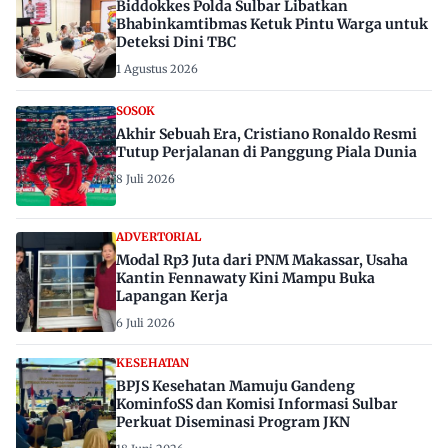
Biddokkes Polda Sulbar Libatkan
Bhabinkamtibmas Ketuk Pintu Warga untuk
Deteksi Dini TBC
1 Agustus 2026
SOSOK
Akhir Sebuah Era, Cristiano Ronaldo Resmi
Tutup Perjalanan di Panggung Piala Dunia
8 Juli 2026
ADVERTORIAL
Modal Rp3 Juta dari PNM Makassar, Usaha
Kantin Fennawaty Kini Mampu Buka
Lapangan Kerja
6 Juli 2026
KESEHATAN
BPJS Kesehatan Mamuju Gandeng
KominfoSS dan Komisi Informasi Sulbar
Perkuat Diseminasi Program JKN