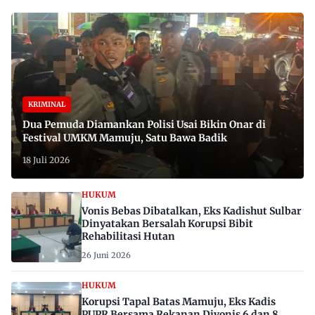
KRIMINAL
Dua Pemuda Diamankan Polisi Usai Bikin Onar di
Festival UMKM Mamuju, Satu Bawa Badik
18 Juli 2026
HUKUM
Vonis Bebas Dibatalkan, Eks Kadishut Sulbar
Dinyatakan Bersalah Korupsi Bibit
Rehabilitasi Hutan
26 Juni 2026
HUKUM
Korupsi Tapal Batas Mamuju, Eks Kadis
PUPR Bersama Rekanan Divonis 6 dan 8