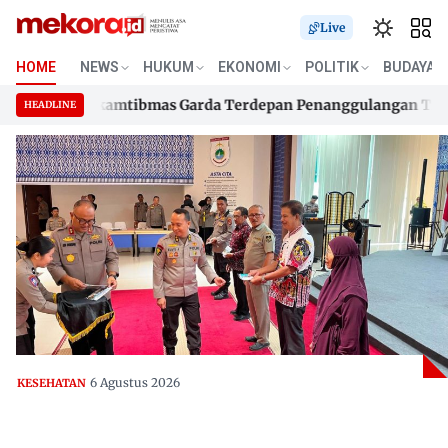
Live
HOME
NEWS
HUKUM
EKONOMI
POLITIK
BUDAYA
80 Bhabinkamtibmas Garda Terdepan Penanggulangan TBC Lewa
HEADLINE
80 Bhabinkamtibmas Garda Terdepan Penanggulangan TBC Lewa
Skip
to
content
6 Agustus 2026
KESEHATAN