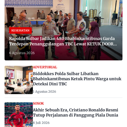
KESEHATAN
Kapolda Sulbar Jadikan 480 Bhabinkamtibmas Garda
Terdepan Penanggulangan TBC Lewat KETUK DOORS
di 650 Desa
6 Agustus 2026
ADVERTORIAL
Biddokkes Polda Sulbar Libatkan
Bhabinkamtibmas Ketuk Pintu Warga untuk
Deteksi Dini TBC
1 Agustus 2026
SOSOK
Akhir Sebuah Era, Cristiano Ronaldo Resmi
Tutup Perjalanan di Panggung Piala Dunia
8 Juli 2026