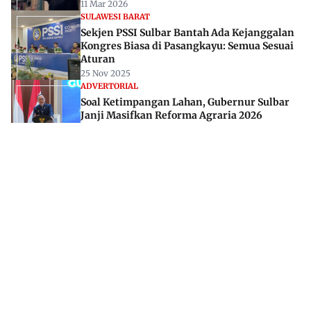
11 Mar 2026
SULAWESI BARAT
Sekjen PSSI Sulbar Bantah Ada Kejanggalan
Kongres Biasa di Pasangkayu: Semua Sesuai
Aturan
25 Nov 2025
ADVERTORIAL
Soal Ketimpangan Lahan, Gubernur Sulbar
Janji Masifkan Reforma Agraria 2026
25 Jun 2025
Jl. Rajawali, Mamuju, Sulawesi Barat, 91515
082293842888
mekoramedia@gmail.com