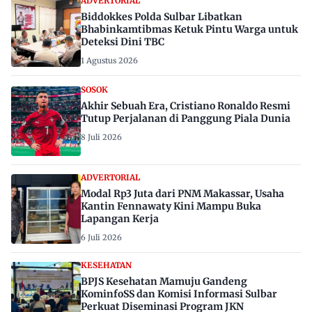
ADVERTORIAL
Biddokkes Polda Sulbar Libatkan
Bhabinkamtibmas Ketuk Pintu Warga untuk
Deteksi Dini TBC
1 Agustus 2026
SOSOK
Akhir Sebuah Era, Cristiano Ronaldo Resmi
Tutup Perjalanan di Panggung Piala Dunia
8 Juli 2026
ADVERTORIAL
Modal Rp3 Juta dari PNM Makassar, Usaha
Kantin Fennawaty Kini Mampu Buka
Lapangan Kerja
6 Juli 2026
KESEHATAN
BPJS Kesehatan Mamuju Gandeng
KominfoSS dan Komisi Informasi Sulbar
Perkuat Diseminasi Program JKN