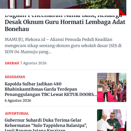
Dugaan Pencemaran Nama Baik, Keluarga
Desak Oknum Guru Hormati Lembaga Adat
Bonehau
MAMUJU, Mekora.id – Aliansi Pemuda Peduli Keadilan
mengecam sikap seorang oknum guru sekolah dasar (SD) di
SDN 04 Mamuju yang…
7 Agustus 2026
DAERAH
KESEHATAN
Kapolda Sulbar Jadikan 480
Bhabinkamtibmas Garda Terdepan
Penanggulangan TBC Lewat KETUK DOORS
di 650 Desa
6 Agustus 2026
ADVERTORIAL
Gubernur Suhardi Duka Terima Gelar
Kehormatan “Sulo Tappidena Balanipa”,
Janji Bangun Istana Kerajaan