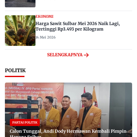
EKONOMI
Harga Sawit Sulbar Mei 2026 Naik Lagi,
Tertinggi Rp3.493 per Kilogram
14 Mei 2026
SELENGKAPNYA
POLITIK
PARTAI POLITIK
Calon Tunggal, Andi Dody Hermawan Kembali Pimpin
Hanura Sulbar