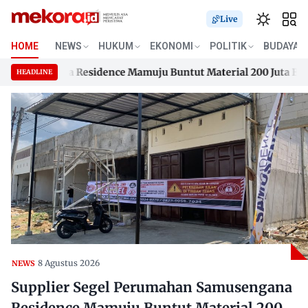
Live
HOME
NEWS
HUKUM
EKONOMI
POLITIK
BUDAYA
usengana Residence Mamuju Buntut Material 200 Juta Belum D
HEADLINE
usengana Residence Mamuju Buntut Material 200 Juta Belum D
Skip
to
content
8 Agustus 2026
NEWS
Supplier Segel Perumahan Samusengana
Residence Mamuju Buntut Material 200