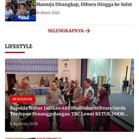
Mamuju Ditangkap, Diburu Hingga ke Sulut
10 Maret 2026
SELENGKAPNYA
LIFESTYLE
KESEHATAN
Kapolda Sulbar Jadikan 480 Bhabinkamtibmas Garda
Terdepan Penanggulangan TBC Lewat KETUK DOORS
di 650 Desa
6 Agustus 2026