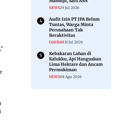
Mamuju, Satu ASN
NEWS
29 Jul 2026
Audit Izin PT JPA Belum
Tuntas, Warga Minta
Perusahaan Tak
Beraktivitas
DAERAH
31 Jul 2026
,”
Kebakaran Lahan di
Kalukku, Api Hanguskan
Lima Hektare dan Ancam
Permukiman
r
NEWS
08 Agu 2026
u
i