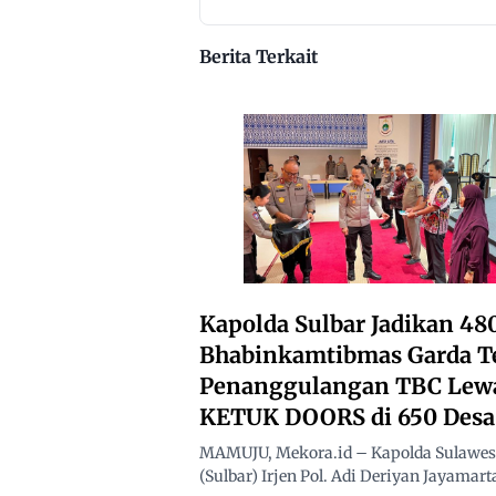
Beraktivitas
10 Kilomete
Berita Terkait
Kapolda Sulbar Jadikan 48
Bhabinkamtibmas Garda T
Penanggulangan TBC Lew
KETUK DOORS di 650 Desa
MAMUJU, Mekora.id – Kapolda Sulawesi
(Sulbar) Irjen Pol. Adi Deriyan Jayamarta