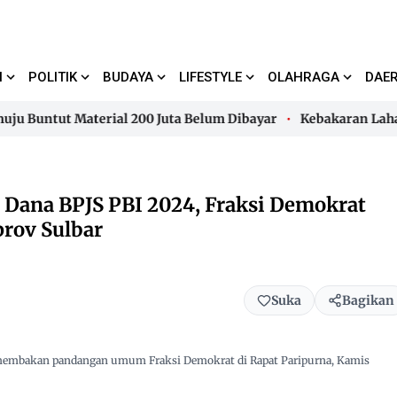
I
POLITIK
BUDAYA
LIFESTYLE
OLAHRAGA
DAE
untut Material 200 Juta Belum Dibayar
Kebakaran Lahan d
untut Material 200 Juta Belum Dibayar
Kebakaran Lahan d
Dana BPJS PBI 2024, Fraksi Demokrat
rov Sulbar
Suka
Bagikan
 membakan pandangan umum Fraksi Demokrat di Rapat Paripurna, Kamis