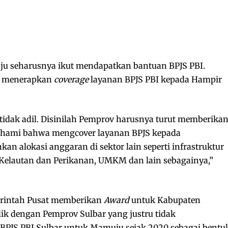
u seharusnya ikut mendapatkan bantuan BPJS PBI.
h menerapkan
coverage
layanan BPJS PBI kepada Hampir
idak adil. Disinilah Pemprov harusnya turut memberika
ahami bahwa mengcover layanan BPJS kepada
n alokasi anggaran di sektor lain seperti infrastruktur
 Kelautan dan Perikanan, UMKM dan lain sebagainya,”
merintah Pusat memberikan
Award
untuk Kabupaten
lik dengan Pemprov Sulbar yang justru tidak
 BPJS PBI Sulbar untuk Mamuju sejak 2020 sebagai bentu