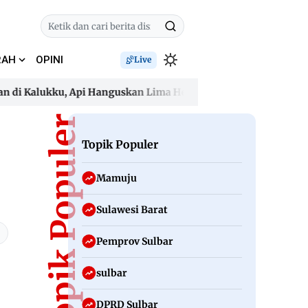
RAH
OPINI
Live
i Kalukku, Api Hanguskan Lima Hektare dan Ancam Permukima
i Kalukku, Api Hanguskan Lima Hektare dan Ancam Permukima
Topik Populer
Topik Populer
Mamuju
Sulawesi Barat
Pemprov Sulbar
sulbar
DPRD Sulbar