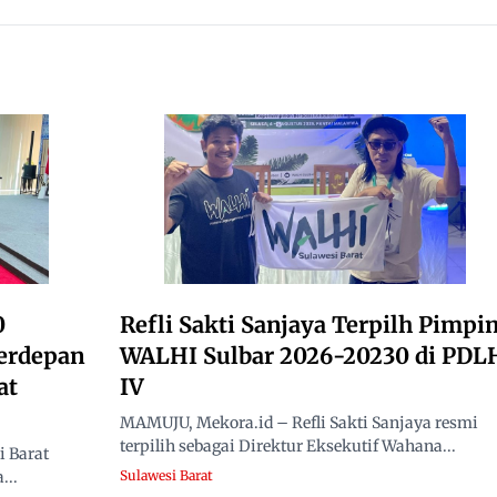
r
2026
Rakyat, Minta Hasil Uji
Material Dibuka
0
Refli Sakti Sanjaya Terpilh Pimpi
erdepan
WALHI Sulbar 2026-20230 di PDL
at
IV
MAMUJU, Mekora.id – Refli Sakti Sanjaya resmi
terpilih sebagai Direktur Eksekutif Wahana...
 Barat
...
Sulawesi Barat