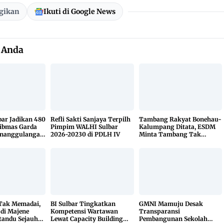
gikan
Ikuti di Google News
 Anda
bar Jadikan 480
Refli Sakti Sanjaya Terpilh
Tambang Rakyat Bonehau-
ibmas Garda
Pimpim WALHI Sulbar
Kalumpang Ditata, ESDM
enanggulangan
2026-20230 di PDLH IV
Minta Tambang Tak
KETUK DOORS
Dikuasai Pihak Luar
 Tak Memadai,
BI Sulbar Tingkatkan
GMNI Mamuju Desak
 di Majene
Kompetensi Wartawan
Transparansi
tandu Sejauh
Lewat Capacity Building
Pembangunan Sekolah