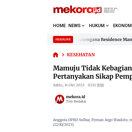
Mamuju
HOME
NEWS
HUKUM
EKONOM
Tidak
Kebagian
Supplier Segel Perumahan Samusengana Residence Mamuju B
HEADLINE
Dana BPJS
Skip
PBI 2024,
to
Supplier Segel Perumahan Samusengana Residence Mamuju B
Fraksi
KESEHATAN
content
Demokrat
Mamuju Tidak Kebagian 
Pertanyakan
Sikap
Pertanyakan Sikap Pemp
Pemprov
Sulbar
Sabtu, 14 Okt 2023
02:11
WIB
mekora.id
Tim Redaksi
Anggota DPRD Sulbar, Firman Argo Waskito,
(12/10/2023).