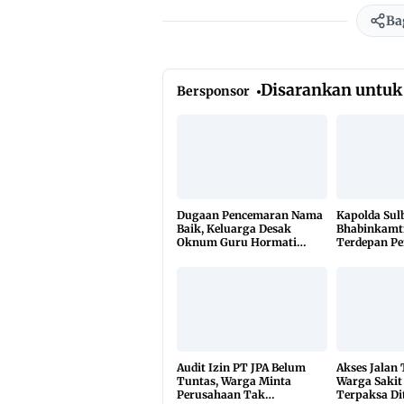
Ba
Disarankan untuk
Bersponsor
Dugaan Pencemaran Nama
Kapolda Sul
Baik, Keluarga Desak
Bhabinkamt
Oknum Guru Hormati
Terdepan P
Lembaga Adat Bonehau
TBC Lewat 
di 650 Desa
Audit Izin PT JPA Belum
Akses Jalan
Tuntas, Warga Minta
Warga Sakit
Perusahaan Tak
Terpaksa Di