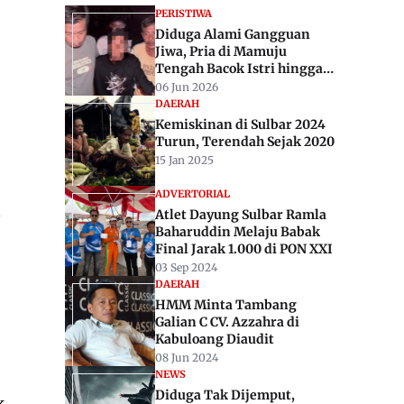
PERISTIWA
Diduga Alami Gangguan
Jiwa, Pria di Mamuju
Tengah Bacok Istri hingga
Tewas dan Lukai Anak
06 Jun 2026
Kandung
DAERAH
Kemiskinan di Sulbar 2024
Turun, Terendah Sejak 2020
15 Jan 2025
ADVERTORIAL
n
Atlet Dayung Sulbar Ramla
Baharuddin Melaju Babak
Final Jarak 1.000 di PON XXI
03 Sep 2024
DAERAH
HMM Minta Tambang
Galian C CV. Azzahra di
Kabuloang Diaudit
08 Jun 2024
NEWS
Diduga Tak Dijemput,
k