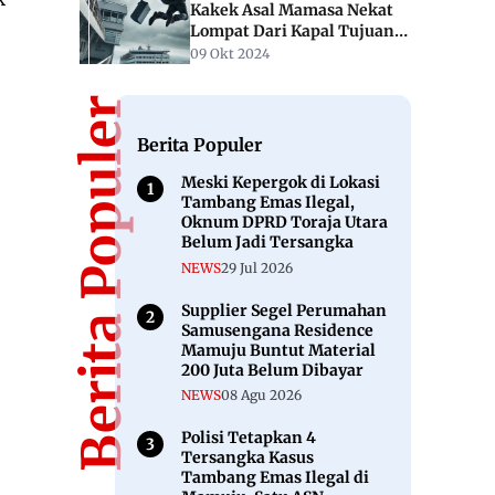
Kakek Asal Mamasa Nekat
Lompat Dari Kapal Tujuan
Balikpapan-Mamuju
09 Okt 2024
Berita Populer
Berita Populer
Meski Kepergok di Lokasi
Tambang Emas Ilegal,
Oknum DPRD Toraja Utara
Belum Jadi Tersangka
NEWS
29 Jul 2026
Supplier Segel Perumahan
Samusengana Residence
Mamuju Buntut Material
200 Juta Belum Dibayar
NEWS
08 Agu 2026
Polisi Tetapkan 4
Tersangka Kasus
Tambang Emas Ilegal di