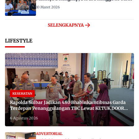
10 Maret 2026
SELENGKAPNYA
LIFESTYLE
KESEHATAN
Kapolda Sulbar Jadikan 480 Bhabinkamtibmas Garda
Terdepan Penanggulangan TBC Lewat KETUK DOORS
di 650 Desa
6 Agustus 2026
ADVERTORIAL