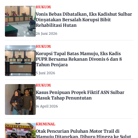
HUKUM
Vonis Bebas Dibatalkan, Eks Kadishut Sulbar
Dinyatakan Bersalah Korupsi Bibit
Rehabilitasi Hutan
26 Juni 2026
HUKUM
Korupsi Tapal Batas Mamuju, Eks Kadis
PUPR Bersama Rekanan Divonis 6 dan 8
Tahun Penjara
5 Juni 2026
HUKUM
Kasus Penipuan Proyek Fiktif ASN Sulbar
Masuk Tahap Penuntutan
14 April 2026
KRIMINAL
Otak Pencurian Puluhan Motor Trail di
Mamuju Ditangkap, Diburu Hingga ke Sulut