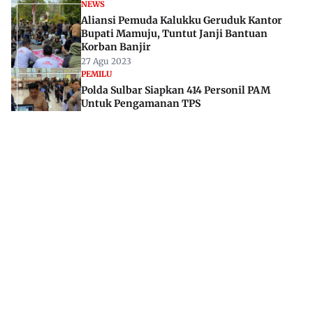
NEWS
Aliansi Pemuda Kalukku Geruduk Kantor
Bupati Mamuju, Tuntut Janji Bantuan
Korban Banjir
27 Agu 2023
PEMILU
Polda Sulbar Siapkan 414 Personil PAM
Untuk Pengamanan TPS
02 Feb 2024
Jl. Rajawali, Mamuju, Sulawesi Barat, 91515
082293842888
mekoramedia@gmail.com