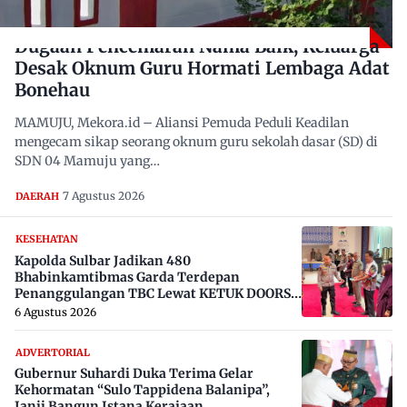
Dugaan Pencemaran Nama Baik, Keluarga
Desak Oknum Guru Hormati Lembaga Adat
Bonehau
MAMUJU, Mekora.id – Aliansi Pemuda Peduli Keadilan
mengecam sikap seorang oknum guru sekolah dasar (SD) di
SDN 04 Mamuju yang…
7 Agustus 2026
DAERAH
KESEHATAN
Kapolda Sulbar Jadikan 480
Bhabinkamtibmas Garda Terdepan
Penanggulangan TBC Lewat KETUK DOORS
di 650 Desa
6 Agustus 2026
ADVERTORIAL
Gubernur Suhardi Duka Terima Gelar
Kehormatan “Sulo Tappidena Balanipa”,
Janji Bangun Istana Kerajaan