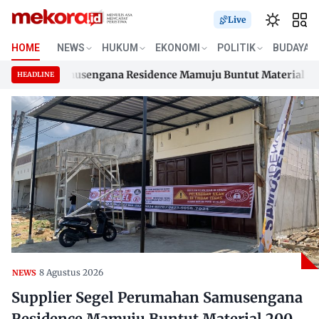
Live
HOME
NEWS
HUKUM
EKONOMI
POLITIK
BUDAYA
mahan Samusengana Residence Mamuju Buntut Material 200 Jut
HEADLINE
mahan Samusengana Residence Mamuju Buntut Material 200 Jut
Skip
to
content
8 Agustus 2026
NEWS
Supplier Segel Perumahan Samusengana
Residence Mamuju Buntut Material 200