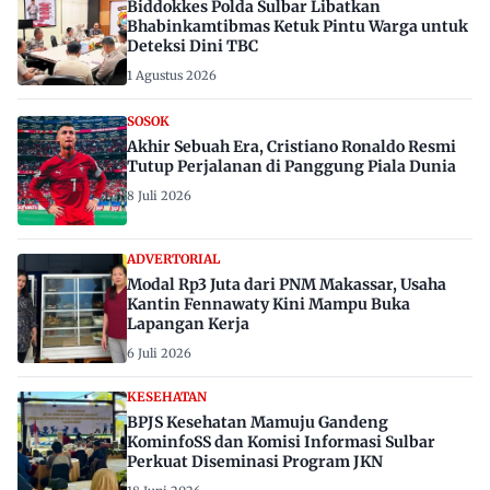
Biddokkes Polda Sulbar Libatkan
Bhabinkamtibmas Ketuk Pintu Warga untuk
Deteksi Dini TBC
1 Agustus 2026
SOSOK
Akhir Sebuah Era, Cristiano Ronaldo Resmi
Tutup Perjalanan di Panggung Piala Dunia
8 Juli 2026
ADVERTORIAL
Modal Rp3 Juta dari PNM Makassar, Usaha
Kantin Fennawaty Kini Mampu Buka
Lapangan Kerja
6 Juli 2026
KESEHATAN
BPJS Kesehatan Mamuju Gandeng
KominfoSS dan Komisi Informasi Sulbar
Perkuat Diseminasi Program JKN