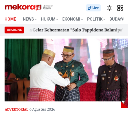
Live
HOME
NEWS
HUKUM
EKONOMI
POLITIK
BUDAYA
ka Terima Gelar Kehormatan “Sulo Tappidena Balanipa”, Janji 
HEADLINE
ka Terima Gelar Kehormatan “Sulo Tappidena Balanipa”, Janji 
Skip
to
content
6 Agustus 2026
ADVERTORIAL