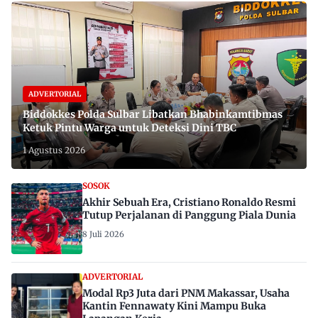
ADVERTORIAL
Biddokkes Polda Sulbar Libatkan Bhabinkamtibmas
Ketuk Pintu Warga untuk Deteksi Dini TBC
1 Agustus 2026
SOSOK
Akhir Sebuah Era, Cristiano Ronaldo Resmi
Tutup Perjalanan di Panggung Piala Dunia
8 Juli 2026
ADVERTORIAL
Modal Rp3 Juta dari PNM Makassar, Usaha
Kantin Fennawaty Kini Mampu Buka