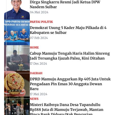
Dirga Singkarru Resmi Jadi Ketua DPW
Nasdem Sulbar
04 Mei 2024
PARTAI POLITIK
Demokrat Usung 5 Kader Maju Pilkada di 4
Kabupaten se Sulbar
07 Feb 2024
HOME
Cabup Mamuju Tengah Haris Halim Sinreng
Jadi Tersangka Ijazah Palsu, Kini Ditahan
17 Des 2024
DAERAH
DPRD Mamuju Anggarkan Rp 405 Juta Untuk
Pengadaan Pin Emas 30 Anggota Dewan
Baru
17 Mei 2024
NEWS
Misteri Raibnya Dana Desa Tapandullu
Rp388 Juta di Mamuju Terjawab, Mantan
Pinca Bank Diduga Otak Pencurian