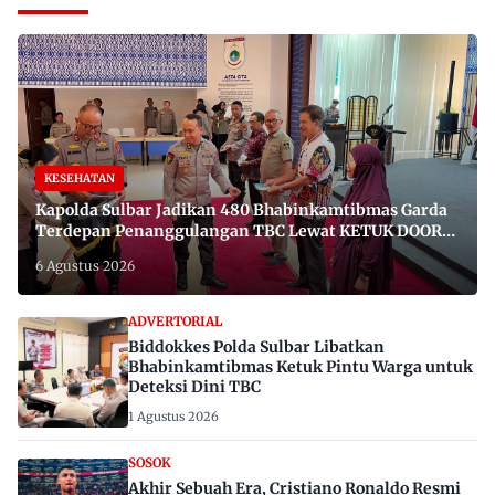
KESEHATAN
Kapolda Sulbar Jadikan 480 Bhabinkamtibmas Garda
Terdepan Penanggulangan TBC Lewat KETUK DOORS
di 650 Desa
6 Agustus 2026
ADVERTORIAL
Biddokkes Polda Sulbar Libatkan
Bhabinkamtibmas Ketuk Pintu Warga untuk
Deteksi Dini TBC
1 Agustus 2026
SOSOK
Akhir Sebuah Era, Cristiano Ronaldo Resmi