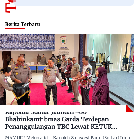
Berita Terbaru
Kapolda Sulbar Jadikan 480
Bhabinkamtibmas Garda Terdepan
Penanggulangan TBC Lewat KETUK
DOORS di 650 Desa
MAMUJU, Mekora.id – Kapolda Sulawesi Barat (Sulbar) Irjen