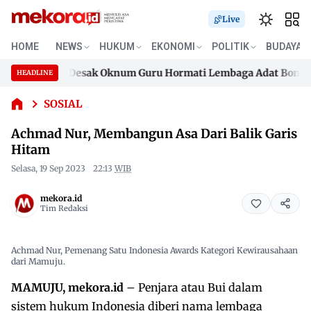
Live
HOME
NEWS
HUKUM
EKONOMI
POLITIK
BUDAYA
eluarga Desak Oknum Guru Hormati Lembaga Adat Bonehau
Achmad Nur,
HEADLINE
Skip
Membangun
eluarga Desak Oknum Guru Hormati Lembaga Adat Bonehau
Asa Dari
to
SOSIAL
Balik Garis
content
Achmad Nur, Membangun Asa Dari Balik Garis
Hitam
Hitam
Selasa, 19 Sep 2023
22:13
WIB
mekora.id
Tim Redaksi
Achmad Nur, Pemenang Satu Indonesia Awards Kategori Kewirausahaan
dari Mamuju.
MAMUJU, mekora.id
– Penjara atau Bui dalam
sistem hukum Indonesia diberi nama lembaga