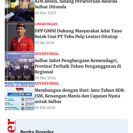
AIM Absen, Sidang Perseteruan Kwarda
Sulbar Ditunda
06 Nov 2023
LINGKUNGAN
DPP GMNI Dukung Masyarakat Adat Tano
Batak Usai PT Toba Pulp Lestari Ditutup
25 Jan 2026
ADVERTORIAL
Sulbar Sabet Penghargaan Kemendagri,
Provinsi Terbaik Tekan Pengangguran di
Regional
30 Mei 2026
ADVERTORIAL
Membangun dengan Hati: Satu Tahun SDK-
JSM, Kenangan Manis dan Capaian Nyata
untuk Sulbar
20 Feb 2026
Berita Populer