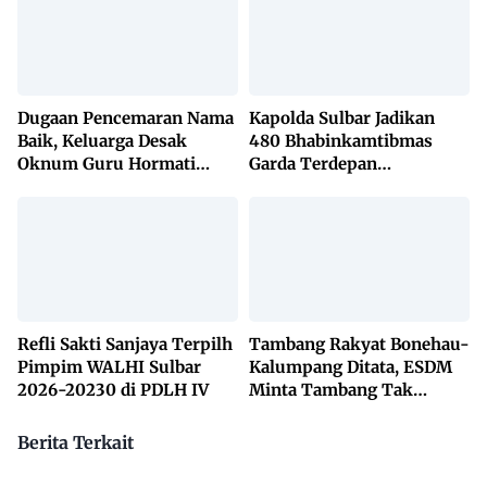
Dugaan Pencemaran Nama
Kapolda Sulbar Jadikan
Baik, Keluarga Desak
480 Bhabinkamtibmas
Oknum Guru Hormati
Garda Terdepan
Lembaga Adat Bonehau
Penanggulangan TBC
Lewat KETUK DOORS di
650 Desa
Refli Sakti Sanjaya Terpilh
Tambang Rakyat Bonehau-
Pimpim WALHI Sulbar
Kalumpang Ditata, ESDM
2026-20230 di PDLH IV
Minta Tambang Tak
Dikuasai Pihak Luar
Berita Terkait