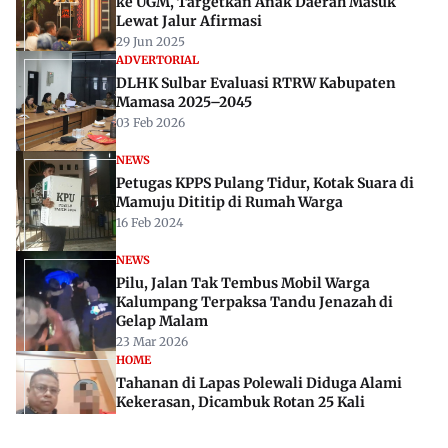
ke UGM, Targetkan Anak Daerah Masuk
Lewat Jalur Afirmasi
29 Jun 2025
ADVERTORIAL
DLHK Sulbar Evaluasi RTRW Kabupaten
Mamasa 2025–2045
03 Feb 2026
NEWS
Petugas KPPS Pulang Tidur, Kotak Suara di
Mamuju Dititip di Rumah Warga
16 Feb 2024
NEWS
Pilu, Jalan Tak Tembus Mobil Warga
Kalumpang Terpaksa Tandu Jenazah di
Gelap Malam
23 Mar 2026
HOME
Tahanan di Lapas Polewali Diduga Alami
Kekerasan, Dicambuk Rotan 25 Kali
26 Jun 2026