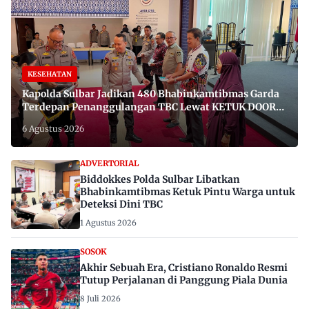
KESEHATAN
Kapolda Sulbar Jadikan 480 Bhabinkamtibmas Garda
Terdepan Penanggulangan TBC Lewat KETUK DOORS
di 650 Desa
6 Agustus 2026
ADVERTORIAL
Biddokkes Polda Sulbar Libatkan
Bhabinkamtibmas Ketuk Pintu Warga untuk
Deteksi Dini TBC
1 Agustus 2026
SOSOK
Akhir Sebuah Era, Cristiano Ronaldo Resmi
Tutup Perjalanan di Panggung Piala Dunia
8 Juli 2026