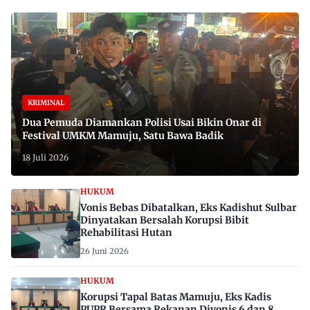
KRIMINAL
Dua Pemuda Diamankan Polisi Usai Bikin Onar di
Festival UMKM Mamuju, Satu Bawa Badik
18 Juli 2026
HUKUM
Vonis Bebas Dibatalkan, Eks Kadishut Sulbar
Dinyatakan Bersalah Korupsi Bibit
Rehabilitasi Hutan
26 Juni 2026
HUKUM
Korupsi Tapal Batas Mamuju, Eks Kadis
PUPR Bersama Rekanan Divonis 6 dan 8