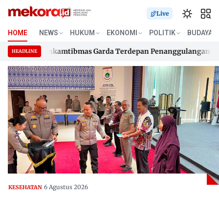
Live
HOME
NEWS
HUKUM
EKONOMI
POLITIK
BUDAYA
 480 Bhabinkamtibmas Garda Terdepan Penanggulangan TBC Le
HEADLINE
 480 Bhabinkamtibmas Garda Terdepan Penanggulangan TBC Le
Skip
to
content
6 Agustus 2026
KESEHATAN