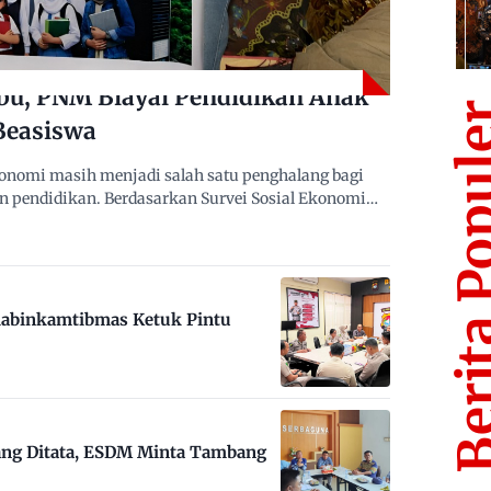
bu, PNM Biayai Pendidikan Anak
Berita Po
Beasiswa
nomi masih menjadi salah satu penghalang bagi
n pendidikan. Berdasarkan Survei Sosial Ekonomi…
habinkamtibmas Ketuk Pintu
ng Ditata, ESDM Minta Tambang