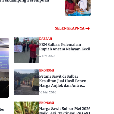
 Jadi Pendamping Perempuan
SELENGKAPNYA
DAERAH
FKN Sulbar: Pelemahan
Rupiah Ancam Nelayan Kecil
4 Juni 2026
EKONOMI
Petani Sawit di Sulbar
Kesulitan Jual Hasil Panen,
Harga Anjlok dan Antre
Berhari-hari
16 Mei 2026
EKONOMI
Harga Sawit Sulbar Mei 2026
ibu
Naik Lagi, Tertinggi Rp3.493