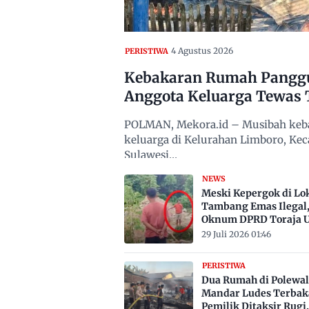
4 Agustus 2026
PERISTIWA
Kebakaran Rumah Panggun
Anggota Keluarga Tewas 
POLMAN, Mekora.id – Musibah keba
keluarga di Kelurahan Limboro, Ke
Sulawesi…
NEWS
Meski Kepergok di Lo
Tambang Emas Ilegal
Oknum DPRD Toraja U
Belum Jadi Tersangka
29 Juli 2026 01:46
PERISTIWA
Dua Rumah di Polewal
Mandar Ludes Terbak
Pemilik Ditaksir Rugi