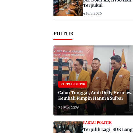
per Dolar AS, IHSG Ikut
Terpukul
4 Juni 2026
POLITIK
PARTAI POLITIK
Calon Tunggal, Andi Dody Hermaw
Kembali Pimpin Hanura Sulbar
24 Mei 2026
PARTAI POLITIK
Terpilih Lagi, SDK Lan