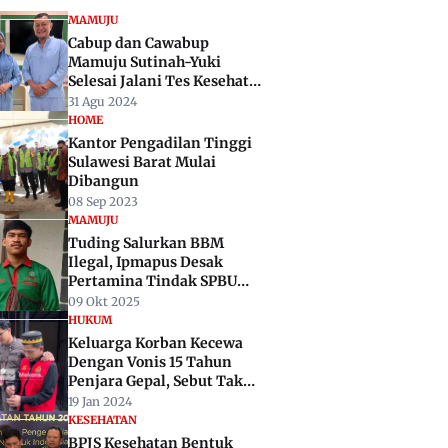
MAMUJU
Cabup dan Cawabup
Mamuju Sutinah-Yuki
Selesai Jalani Tes Kesehatan
di RSUP Wahidin Makassar
31 Agu 2024
HOME
Kantor Pengadilan Tinggi
Sulawesi Barat Mulai
Dibangun
08 Sep 2023
MAMUJU
Tuding Salurkan BBM
Ilegal, Ipmapus Desak
Pertamina Tindak SPBU
Kalukku
09 Okt 2025
HUKUM
Keluarga Korban Kecewa
Dengan Vonis 15 Tahun
Penjara Gepal, Sebut Tak
Setimpal
19 Jan 2024
KESEHATAN
BPJS Kesehatan Bentuk