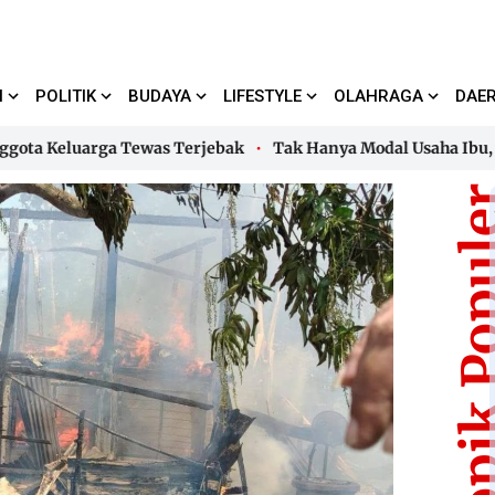
I
POLITIK
BUDAYA
LIFESTYLE
OLAHRAGA
DAE
Keluarga Tewas Terjebak
Tak Hanya Modal Usaha Ibu, PNM 
Keluarga Tewas Terjebak
Tak Hanya Modal Usaha Ibu, PNM 
Topik Pop