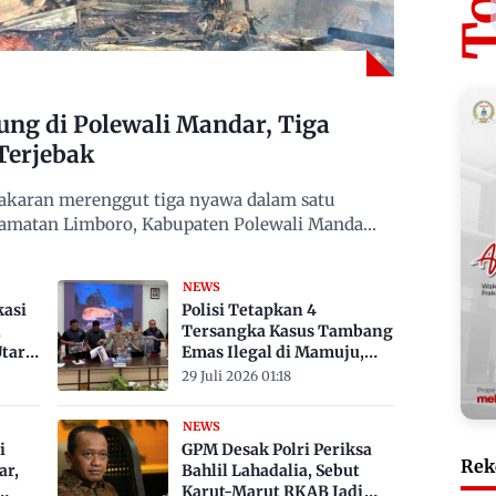
g di Polewali Mandar, Tiga
Terjebak
karan merenggut tiga nyawa dalam satu
camatan Limboro, Kabupaten Polewali Mandar,
NEWS
kasi
Polisi Tetapkan 4
,
Tersangka Kasus Tambang
tara
Emas Ilegal di Mamuju,
Satu ASN
29 Juli 2026 01:18
NEWS
i
GPM Desak Polri Periksa
Rek
ar,
Bahlil Lahadalia, Sebut
Karut-Marut RKAB Jadi