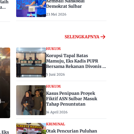
Kembali Nahkodai
Raih
Demokrat Sulbar
u
23 Mei 2026
SELENGKAPNYA
HUKUM
Korupsi Tapal Batas
Mamuju, Eks Kadis PUPR
Bersama Rekanan Divonis 6
dan 8 Tahun Penjara
5 Juni 2026
HUKUM
Kasus Penipuan Proyek
Fiktif ASN Sulbar Masuk
ju,
Tahap Penuntutan
14 April 2026
KRIMINAL
Otak Pencurian Puluhan
, Eks