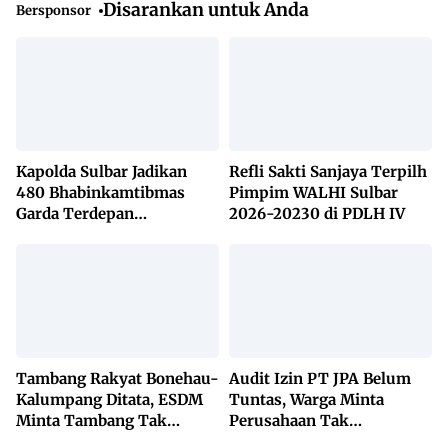
Disarankan untuk Anda
Bersponsor
Kapolda Sulbar Jadikan
Refli Sakti Sanjaya Terpilh
480 Bhabinkamtibmas
Pimpim WALHI Sulbar
Garda Terdepan
2026-20230 di PDLH IV
Penanggulangan TBC
Lewat KETUK DOORS di
650 Desa
Tambang Rakyat Bonehau-
Audit Izin PT JPA Belum
Kalumpang Ditata, ESDM
Tuntas, Warga Minta
Minta Tambang Tak
Perusahaan Tak
Dikuasai Pihak Luar
Beraktivitas