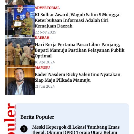
ADVERTORIAL
KI Sulbar Award, Wagub Salim S Mengga:
Keterbukaan Informasi Adalah Ciri
Kemajuan Daerah
22 Nov 2025
DAERAH
Hari Kerja Pertama Pasca Libur Panjang,
Bupati Mamuju Pastikan Pelayanan Publik
Optimal
16 Apr 2024
MAMUJU
Kader Nasdem Ricky Valentino Nyatakan
Siap Maju Pilkada Mamuju
21 Jun 2024
Berita Populer
Meski Kepergok di Lokasi Tambang Emas
Ilegal, Oknum DPRD Toraja Utara Belum