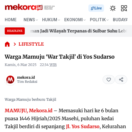
Live
HOME
NEWS
HUKUM
EKONOMI
POLITIK
BUDAYA
Warga
stus, Polman Jadi Wilayah Terpanas di Sulbar Suhu Lebih Dari 3
HEADLINE
Mamuju
Skip
‘War
stus, Polman Jadi Wilayah Terpanas di Sulbar Suhu Lebih Dari 3
to
LIFESTYLE
Takjil’
content
di Yos
Warga Mamuju ‘War Takjil’ di Yos Sudarso
Sudarso
Kamis, 6 Mar 2025
22:34
WIB
mekora.id
Tim Redaksi
Warga Mamuju berburu Takjil
MAMUJU, Mekora.id
– Memasuki hari ke 6 bulan
puasa 1446 Hijriah/2025 Masehi, puluhan kedai
Takjil berdiri di sepanjang
Jl. Yos Sudarso
, Kelurahan