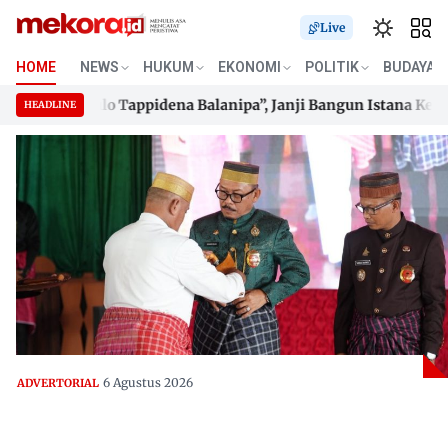
Live
HOME
NEWS
HUKUM
EKONOMI
POLITIK
BUDAYA
tan “Sulo Tappidena Balanipa”, Janji Bangun Istana Kerajaan
HEADLINE
tan “Sulo Tappidena Balanipa”, Janji Bangun Istana Kerajaan
Skip
to
content
6 Agustus 2026
ADVERTORIAL