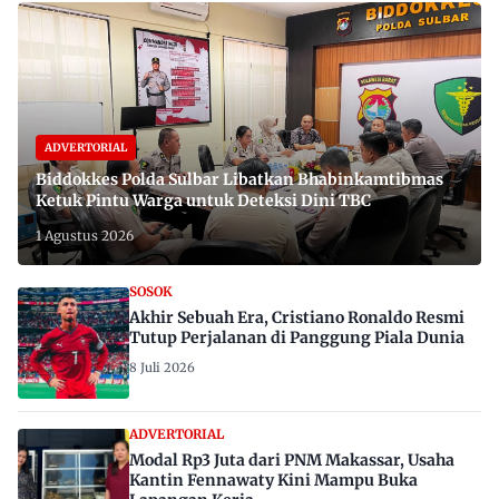
ADVERTORIAL
Biddokkes Polda Sulbar Libatkan Bhabinkamtibmas
Ketuk Pintu Warga untuk Deteksi Dini TBC
1 Agustus 2026
SOSOK
Akhir Sebuah Era, Cristiano Ronaldo Resmi
Tutup Perjalanan di Panggung Piala Dunia
8 Juli 2026
ADVERTORIAL
Modal Rp3 Juta dari PNM Makassar, Usaha
Kantin Fennawaty Kini Mampu Buka