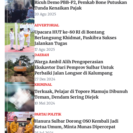
Ricuh Demo PBB-P2, Pemkab Bone Putuskan
Tunda Kenaikan Pajak
20 Agu 2025
ADVERTORIAL
Upacara HUT ke-80 RI di Bontang
Berlangsung Khidmat, Paskibra Sukses
Jalankan Tugas
17 Agu 2025
DAERAH
Warga Ambil Alih Pengoperasian
Ekskavtor Dari Pemprov Sulbar Untuk
Perbaiki Jalan Longsor di Kalumpang
27 Des 2024
KRIMINAL
Terkuak, Pelajar di Topore Mamuju Dibunuh
Teman, Dendam Sering Diejek
10 Mei 2024
PARTAI POLITIK
Hanura Sulbar Dorong OSO Kembali Jadi
Ketua Umum, Minta Munas Dipercepat
25 Jul 2024