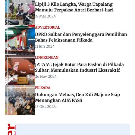
Elpiji 3 Kilo Langka, Warga Tapalang
Mamuju Terpaksa Antri Berhari-hari
19 Mar 2024
ADVERTORIAL
DPRD Sulbar dan Penyelenggara Pemilihan
Bahas Pelaksanaan Pilkada
11 Jun 2024
LINGKUNGAN
JATAM : Jejak Kotor Para Paslon di Pilkada
Sulbar, Memuluskan Industri Ekstraktif
26 Nov 2024
PILKADA
Dukungan Meluas, Gen Z di Majene Siap
Menangkan AIM PASS
13 Okt 2024