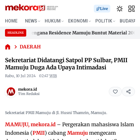
Live
Sekretariat
HOME
NEWS
HUKUM
EKONOMI
POLITIK
BUDAYA
Didatangi
han Samusengana Residence Mamuju Buntut Material 200 Juta 
Satpol PP
HEADLINE
Skip
Sulbar,
han Samusengana Residence Mamuju Buntut Material 200 Juta 
PMII
to
DAERAH
Mamuju
content
Sekretariat Didatangi Satpol PP Sulbar, PMII
Duga Ada
Upaya
Mamuju Duga Ada Upaya Intimadasi
Intimadasi
Rabu, 10 Jul 2024
02:47
WIB
mekora.id
Tim Redaksi
Sekretariat PMII Mamuju di Jl. Husni Thamrin, Mamuju.
MAMUJU, mekora.id
– Pergerakan mahasiswa Islam
Indonesia (
PMII
) cabang
Mamuju
mengecam