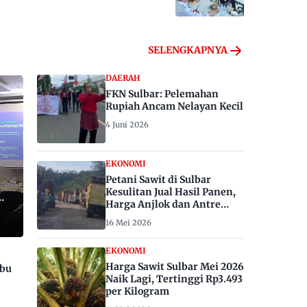
SELENGKAPNYA
DAERAH
FKN Sulbar: Pelemahan
Rupiah Ancam Nelayan Kecil
4 Juni 2026
EKONOMI
Petani Sawit di Sulbar
Kesulitan Jual Hasil Panen,
Harga Anjlok dan Antre
Berhari-hari
16 Mei 2026
EKONOMI
Harga Sawit Sulbar Mei 2026
ibu
Naik Lagi, Tertinggi Rp3.493
per Kilogram