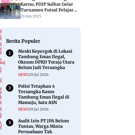
Karno, PDIP Sulbar Gelar
Turnamen Futsal Pelajar
“Soekarno Cup”
23 Jun 2025
puler
Berita Populer
Meski Kepergok di Lokasi
Tambang Emas Ilegal,
Oknum DPRD Toraja Utara
Belum Jadi Tersangka
NEWS
29 Jul 2026
Polisi Tetapkan 4
Tersangka Kasus
Tambang Emas Ilegal di
Mamuju, Satu ASN
NEWS
29 Jul 2026
Audit Izin PT JPA Belum
Tuntas, Warga Minta
Perusahaan Tak