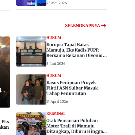
23 Mei 2026
SELENGKAPNYA
HUKUM
Korupsi Tapal Batas
Mamuju, Eks Kadis PUPR
Bersama Rekanan Divonis 6
dan 8 Tahun Penjara
5 Juni 2026
HUKUM
Kasus Penipuan Proyek
Fiktif ASN Sulbar Masuk
ju,
Tahap Penuntutan
14 April 2026
KRIMINAL
Otak Pencurian Puluhan
, Eks
Motor Trail di Mamuju
akan
Ditangkap, Diburu Hingga