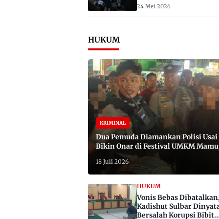
2029
24 Mei 2026
HUKUM
KRIMINAL
Dua Pemuda Diamankan Polisi Usai
Bikin Onar di Festival UMKM Mamu
Satu Bawa Badik
18 Juli 2026
HUKUM
Vonis Bebas Dibatalkan
Kadishut Sulbar Dinyat
Bersalah Korupsi Bibit