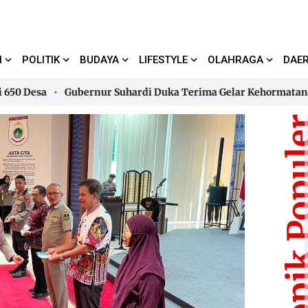
I
POLITIK
BUDAYA
LIFESTYLE
OLAHRAGA
DAE
esa
Gubernur Suhardi Duka Terima Gelar Kehormatan “Sulo T
esa
Gubernur Suhardi Duka Terima Gelar Kehormatan “Sulo T
Topik Pop