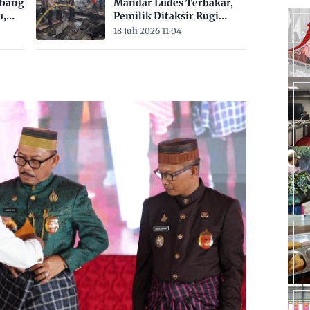
mbang
Mandar Ludes Terbakar,
u,
Pemilik Ditaksir Rugi
Rp200 Juta
18 Juli 2026 11:04