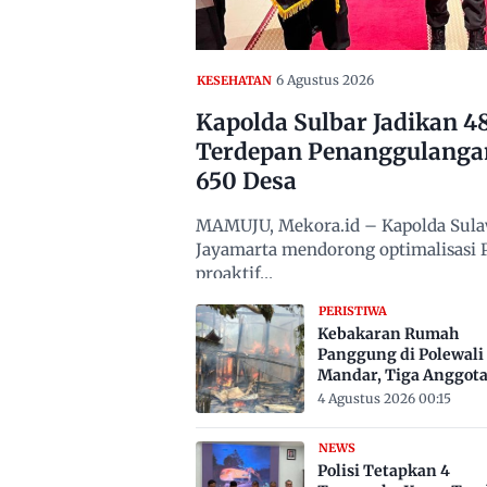
6 Agustus 2026
KESEHATAN
Kapolda Sulbar Jadikan 
Terdepan Penanggulanga
650 Desa
MAMUJU, Mekora.id – Kapolda Sulawe
Jayamarta mendorong optimalisasi
proaktif…
PERISTIWA
Kebakaran Rumah
Panggung di Polewali
Mandar, Tiga Anggot
Keluarga Tewas Terje
4 Agustus 2026 00:15
NEWS
Polisi Tetapkan 4