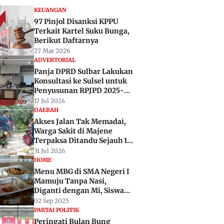
KEUANGAN
97 Pinjol Disanksi KPPU
Terkait Kartel Suku Bunga,
Berikut Daftarnya
27 Mar 2026
ADVERTORIAL
Panja DPRD Sulbar Lakukan
Konsultasi ke Sulsel untuk
Penyusunan RPJPD 2025-
2045
17 Jul 2024
DAERAH
Akses Jalan Tak Memadai,
Warga Sakit di Majene
Terpaksa Ditandu Sejauh 10
Kilometer
31 Jul 2026
HOME
Menu MBG di SMA Negeri I
Mamuju Tanpa Nasi,
Diganti dengan Mi, Siswa
Kecewa
02 Sep 2025
PARTAI POLITIK
Peringati Bulan Bung