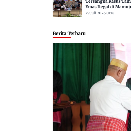
Tersangka Kasus Ta
Emas Ilegal di Mamuj
Satu ASN
29 Juli 2026 01:18
Berita Terbaru