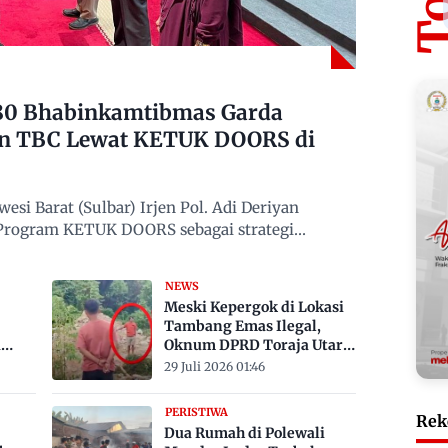
480 Bhabinkamtibmas Garda
n TBC Lewat KETUK DOORS di
si Barat (Sulbar) Irjen Pol. Adi Deriyan
 Program KETUK DOORS sebagai strategi
NEWS
Meski Kepergok di Lokasi
Tambang Emas Ilegal,
a
Oknum DPRD Toraja Utara
bak
Belum Jadi Tersangka
29 Juli 2026 01:46
PERISTIWA
Rek
Dua Rumah di Polewali