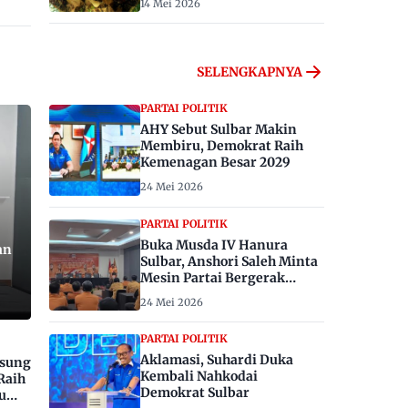
14 Mei 2026
SELENGKAPNYA
PARTAI POLITIK
AHY Sebut Sulbar Makin
Membiru, Demokrat Raih
Kemenagan Besar 2029
24 Mei 2026
PARTAI POLITIK
Buka Musda IV Hanura
an
Sulbar, Anshori Saleh Minta
Mesin Partai Bergerak
Menangkan Pemilu 2029
24 Mei 2026
PARTAI POLITIK
Aklamasi, Suhardi Duka
gsung
Kembali Nahkodai
Raih
Demokrat Sulbar
u