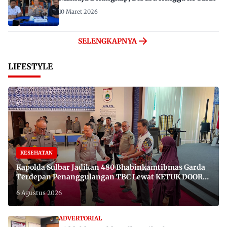
10 Maret 2026
SELENGKAPNYA
LIFESTYLE
KESEHATAN
Kapolda Sulbar Jadikan 480 Bhabinkamtibmas Garda
Terdepan Penanggulangan TBC Lewat KETUK DOORS
di 650 Desa
6 Agustus 2026
ADVERTORIAL