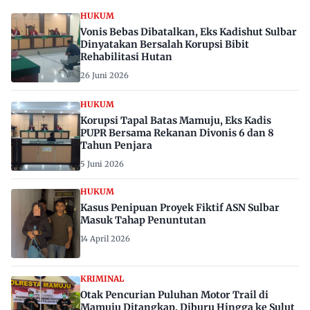
HUKUM
Vonis Bebas Dibatalkan, Eks Kadishut Sulbar
Dinyatakan Bersalah Korupsi Bibit
Rehabilitasi Hutan
26 Juni 2026
HUKUM
Korupsi Tapal Batas Mamuju, Eks Kadis
PUPR Bersama Rekanan Divonis 6 dan 8
Tahun Penjara
5 Juni 2026
HUKUM
Kasus Penipuan Proyek Fiktif ASN Sulbar
Masuk Tahap Penuntutan
14 April 2026
KRIMINAL
Otak Pencurian Puluhan Motor Trail di
Mamuju Ditangkap, Diburu Hingga ke Sulut