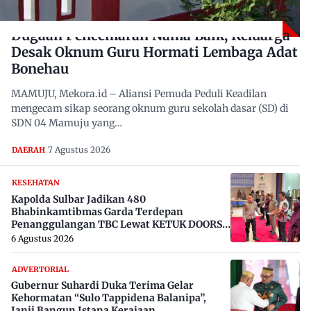
Dugaan Pencemaran Nama Baik, Keluarga
Desak Oknum Guru Hormati Lembaga Adat
Bonehau
MAMUJU, Mekora.id – Aliansi Pemuda Peduli Keadilan
mengecam sikap seorang oknum guru sekolah dasar (SD) di
SDN 04 Mamuju yang…
7 Agustus 2026
DAERAH
KESEHATAN
Kapolda Sulbar Jadikan 480
Bhabinkamtibmas Garda Terdepan
Penanggulangan TBC Lewat KETUK DOORS
di 650 Desa
6 Agustus 2026
ADVERTORIAL
Gubernur Suhardi Duka Terima Gelar
Kehormatan “Sulo Tappidena Balanipa”,
Janji Bangun Istana Kerajaan