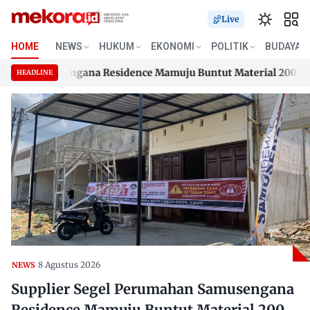
Live
HOME
NEWS
HUKUM
EKONOMI
POLITIK
BUDAYA
n Samusengana Residence Mamuju Buntut Material 200 Juta Be
HEADLINE
n Samusengana Residence Mamuju Buntut Material 200 Juta Be
Skip
to
content
8 Agustus 2026
NEWS
Supplier Segel Perumahan Samusengana
Residence Mamuju Buntut Material 200