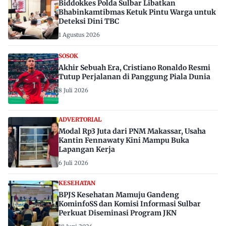
Biddokkes Polda Sulbar Libatkan
Bhabinkamtibmas Ketuk Pintu Warga untuk
Deteksi Dini TBC
1 Agustus 2026
SOSOK
Akhir Sebuah Era, Cristiano Ronaldo Resmi
Tutup Perjalanan di Panggung Piala Dunia
8 Juli 2026
ADVERTORIAL
Modal Rp3 Juta dari PNM Makassar, Usaha
Kantin Fennawaty Kini Mampu Buka
Lapangan Kerja
6 Juli 2026
KESEHATAN
BPJS Kesehatan Mamuju Gandeng
KominfoSS dan Komisi Informasi Sulbar
Perkuat Diseminasi Program JKN