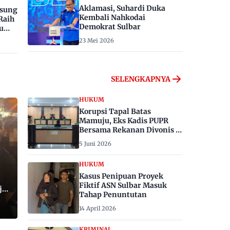
Aklamasi, Suhardi Duka
gsung
Kembali Nahkodai
Raih
Demokrat Sulbar
u
23 Mei 2026
SELENGKAPNYA
HUKUM
Korupsi Tapal Batas
Mamuju, Eks Kadis PUPR
Bersama Rekanan Divonis 6
dan 8 Tahun Penjara
5 Juni 2026
HUKUM
Kasus Penipuan Proyek
Fiktif ASN Sulbar Masuk
ju,
Tahap Penuntutan
14 April 2026
KRIMINAL