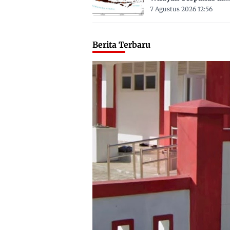
Sulbar Suhu Lebih Dar
7 Agustus 2026 12:56
Derajat Celsius
Berita Terbaru