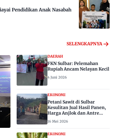
iayai Pendidikan Anak Nasabah
SELENGKAPNYA
DAERAH
FKN Sulbar: Pelemahan
Rupiah Ancam Nelayan Kecil
4 Juni 2026
EKONOMI
Petani Sawit di Sulbar
Kesulitan Jual Hasil Panen,
Harga Anjlok dan Antre
Berhari-hari
16 Mei 2026
EKONOMI