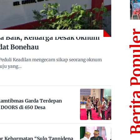
Berita Po
 Baik, Keluarga Desak Oknum
dat Bonehau
Peduli Keadilan mengecam sikap seorang oknum
muju yang…
nkamtibmas Garda Terdepan
DOORS di 650 Desa
ar Kehormatan “Sulo Tappidena