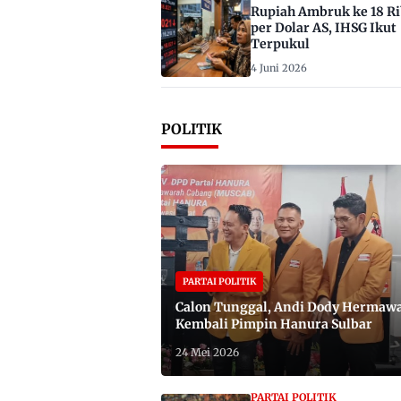
Rupiah Ambruk ke 18 R
per Dolar AS, IHSG Ikut
Terpukul
4 Juni 2026
POLITIK
PARTAI POLITIK
Calon Tunggal, Andi Dody Hermaw
Kembali Pimpin Hanura Sulbar
24 Mei 2026
PARTAI POLITIK