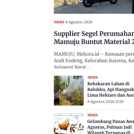
8 Agustus 2026
NEWS
Supplier Segel Perumaha
Mamuju Buntut Material 
MAMUJU, Mekora.id – Kawasan peru
Andi Endeng, Kelurahan Karema, 
Sulawesi Barat,…
NEWS
Kebakaran Lahan di
Kalukku, Api Hangus
Lima Hektare dan An
Permukiman
8 Agustus 2026 13:26
NEWS
Gelombang Panas Awa
Agustus, Polman Jadi
Wilayah Terpanas di