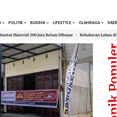
I
POLITIK
BUDAYA
LIFESTYLE
OLAHRAGA
DAE
Material 200 Juta Belum Dibayar
Kebakaran Lahan di Kalu
Material 200 Juta Belum Dibayar
Kebakaran Lahan di Kalu
Topik Pop