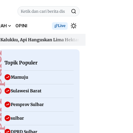
RAH
OPINI
Live
kku, Api Hanguskan Lima Hektare dan Ancam Permukiman
D
kku, Api Hanguskan Lima Hektare dan Ancam Permukiman
D
uler
Topik Populer
Mamuju
Sulawesi Barat
Pemprov Sulbar
sulbar
DPRD Sulbar