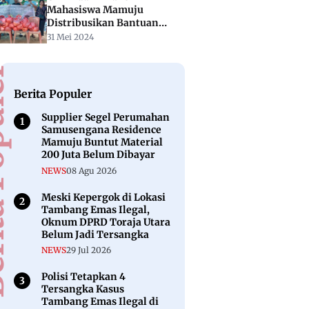
Mahasiswa Mamuju
Distribusikan Bantuan
Untuk Korban Tanah
31 Mei 2024
Longsor di Mamasa
puler
Berita Populer
Supplier Segel Perumahan
Samusengana Residence
Mamuju Buntut Material
200 Juta Belum Dibayar
NEWS
08 Agu 2026
Meski Kepergok di Lokasi
Tambang Emas Ilegal,
Oknum DPRD Toraja Utara
Belum Jadi Tersangka
NEWS
29 Jul 2026
Polisi Tetapkan 4
Tersangka Kasus
Tambang Emas Ilegal di