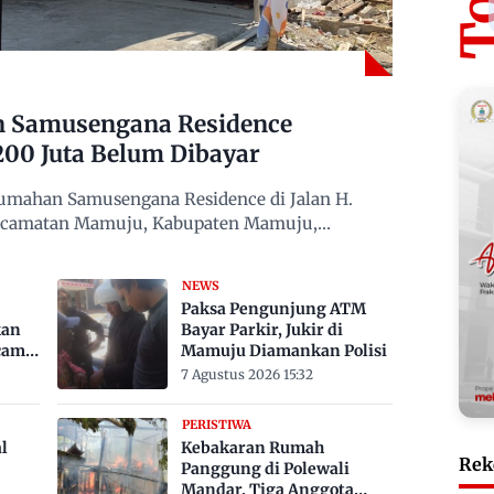
n Samusengana Residence
200 Juta Belum Dibayar
mahan Samusengana Residence di Jalan H.
Kecamatan Mamuju, Kabupaten Mamuju,
NEWS
Paksa Pengunjung ATM
kan
Bayar Parkir, Jukir di
cam
Mamuju Diamankan Polisi
7 Agustus 2026 15:32
PERISTIWA
l
Kebakaran Rumah
Rek
Panggung di Polewali
Mandar, Tiga Anggota