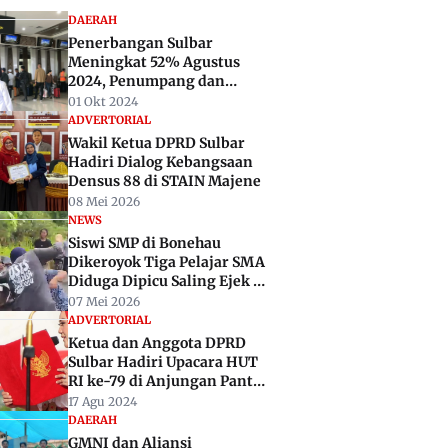
DAERAH
Penerbangan Sulbar
Meningkat 52% Agustus
2024, Penumpang dan
Bagasi Terdongkrak
01 Okt 2024
ADVERTORIAL
Wakil Ketua DPRD Sulbar
Hadiri Dialog Kebangsaan
Densus 88 di STAIN Majene
08 Mei 2026
NEWS
Siswi SMP di Bonehau
Dikeroyok Tiga Pelajar SMA
Diduga Dipicu Saling Ejek di
Medsos
07 Mei 2026
ADVERTORIAL
Ketua dan Anggota DPRD
Sulbar Hadiri Upacara HUT
RI ke-79 di Anjungan Pantai
Manakarra
17 Agu 2024
DAERAH
GMNI dan Aliansi