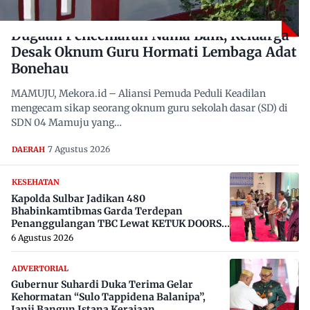
Dugaan Pencemaran Nama Baik, Keluarga
Desak Oknum Guru Hormati Lembaga Adat
Bonehau
MAMUJU, Mekora.id – Aliansi Pemuda Peduli Keadilan
mengecam sikap seorang oknum guru sekolah dasar (SD) di
SDN 04 Mamuju yang…
7 Agustus 2026
DAERAH
KESEHATAN
Kapolda Sulbar Jadikan 480
Bhabinkamtibmas Garda Terdepan
Penanggulangan TBC Lewat KETUK DOORS
di 650 Desa
6 Agustus 2026
ADVERTORIAL
Gubernur Suhardi Duka Terima Gelar
Kehormatan “Sulo Tappidena Balanipa”,
Janji Bangun Istana Kerajaan