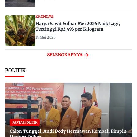
EKONOMI
Harga Sawit Sulbar Mei 2026 Naik Lagi,
Tertinggi Rp3.493 per Kilogram
14 Mei 2026
SELENGKAPNYA
POLITIK
PARTAI POLITIK
Calon Tunggal, Andi Dody Hermawan Kembali Pimpin
Hanura Sulbar