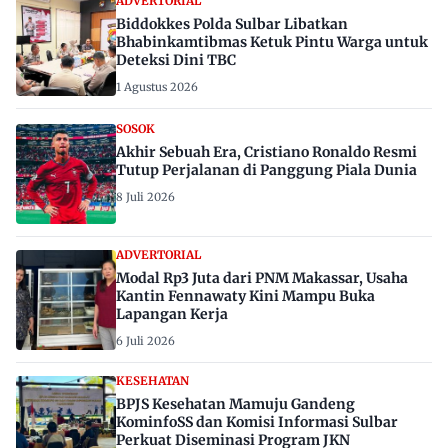
ADVERTORIAL
Biddokkes Polda Sulbar Libatkan
Bhabinkamtibmas Ketuk Pintu Warga untuk
Deteksi Dini TBC
1 Agustus 2026
SOSOK
Akhir Sebuah Era, Cristiano Ronaldo Resmi
Tutup Perjalanan di Panggung Piala Dunia
8 Juli 2026
ADVERTORIAL
Modal Rp3 Juta dari PNM Makassar, Usaha
Kantin Fennawaty Kini Mampu Buka
Lapangan Kerja
6 Juli 2026
KESEHATAN
BPJS Kesehatan Mamuju Gandeng
KominfoSS dan Komisi Informasi Sulbar
Perkuat Diseminasi Program JKN