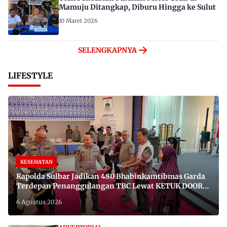
Mamuju Ditangkap, Diburu Hingga ke Sulut
10 Maret 2026
SELENGKAPNYA
LIFESTYLE
KESEHATAN
Kapolda Sulbar Jadikan 480 Bhabinkamtibmas Garda
Terdepan Penanggulangan TBC Lewat KETUK DOORS
di 650 Desa
6 Agustus 2026