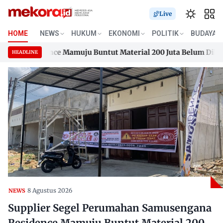
Live
HOME
NEWS
HUKUM
EKONOMI
POLITIK
BUDAYA
a Residence Mamuju Buntut Material 200 Juta Belum Dibayar
HEADLINE
a Residence Mamuju Buntut Material 200 Juta Belum Dibayar
Skip
to
content
8 Agustus 2026
NEWS
Supplier Segel Perumahan Samusengana
Residence Mamuju Buntut Material 200