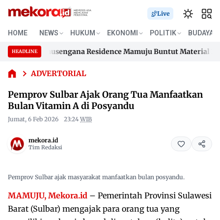
Live
HOME
NEWS
HUKUM
EKONOMI
POLITIK
BUDAYA
Pemprov
umahan Samusengana Residence Mamuju Buntut Material 200 Jut
Sulbar Ajak
HEADLINE
Skip
Orang Tua
umahan Samusengana Residence Mamuju Buntut Material 200 Jut
Manfaatkan
to
ADVERTORIAL
Bulan
content
Pemprov Sulbar Ajak Orang Tua Manfaatkan
Vitamin A
di Posyandu
Bulan Vitamin A di Posyandu
Jumat, 6 Feb 2026
23:24
WIB
mekora.id
Tim Redaksi
Pemprov Sulbar ajak masyarakat manfaatkan bulan posyandu.
MAMUJU, Mekora.id
– Pemerintah Provinsi Sulawesi
Barat (Sulbar) mengajak para orang tua yang