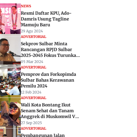
NEWS
Resmi Daftar KPU, Ado-
Damris Usung Tagline
Mamuju Baru
29 Agu 2024
ADVERTORIAL
Sekprov Sulbar Minta
Rancangan RPJD Sulbar
2025-2045 Fokus Turunkan
Kemiskinan
05 Mar 2024
ADVERTORIAL
Pemprov dan Forkopimda
Sulbar Bahas Kerawanan
Pemilu 2024
12 Feb 2024
ADVERTORIAL
Wali Kota Bontang Ikut
Senam Sehat dan Tanam
Anggrek di Muskomwil V
APEKSI
27 Sep 2025
ADVERTORIAL
Pembangunan Jalan