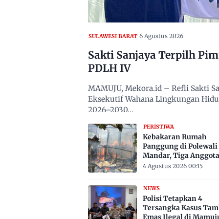
6 Agustus 2026
SULAWESI BARAT
Sakti Sanjaya Terpilh Pi
PDLH IV
MAMUJU, Mekora.id – Refli Sakti San
Eksekutif Wahana Lingkungan Hidup
2026–2030…
PERISTIWA
Kebakaran Rumah
Panggung di Polewali
Mandar, Tiga Anggot
Keluarga Tewas Terje
4 Agustus 2026 00:15
NEWS
Polisi Tetapkan 4
Tersangka Kasus Ta
Emas Ilegal di Mamuj