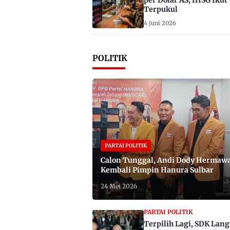
per Dolar AS, IHSG Ikut
Terpukul
4 Juni 2026
POLITIK
PARTAI POLITIK
Calon Tunggal, Andi Dody Hermaw
Kembali Pimpin Hanura Sulbar
24 Mei 2026
PARTAI POLITIK
Terpilih Lagi, SDK Lan