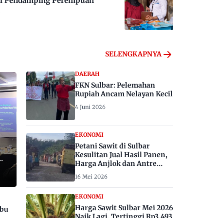
 Jadi Pendamping Perempuan
SELENGKAPNYA
DAERAH
FKN Sulbar: Pelemahan
Rupiah Ancam Nelayan Kecil
4 Juni 2026
EKONOMI
Petani Sawit di Sulbar
Kesulitan Jual Hasil Panen,
Harga Anjlok dan Antre
Berhari-hari
16 Mei 2026
EKONOMI
Harga Sawit Sulbar Mei 2026
ibu
Naik Lagi, Tertinggi Rp3.493