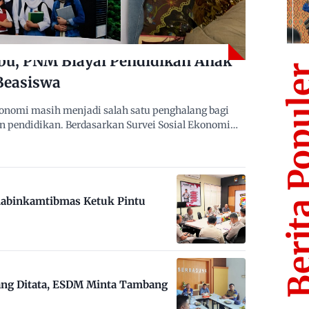
bu, PNM Biayai Pendidikan Anak
Berita Po
Beasiswa
nomi masih menjadi salah satu penghalang bagi
n pendidikan. Berdasarkan Survei Sosial Ekonomi…
habinkamtibmas Ketuk Pintu
ng Ditata, ESDM Minta Tambang