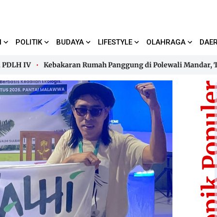
I
POLITIK
BUDAYA
LIFESTYLE
OLAHRAGA
DAE
 IV
Kebakaran Rumah Panggung di Polewali Mandar, Tiga A
 IV
Kebakaran Rumah Panggung di Polewali Mandar, Tiga A
Topik Pop