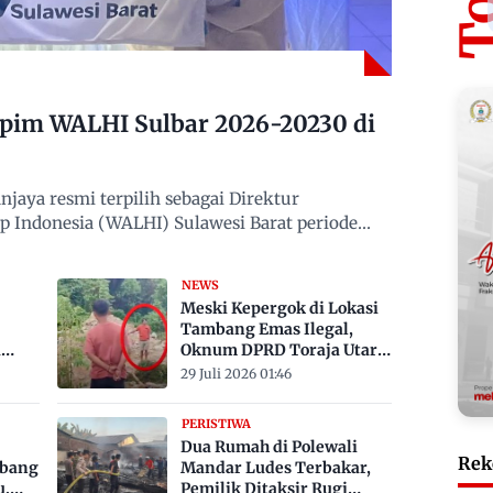
mpim WALHI Sulbar 2026-20230 di
jaya resmi terpilih sebagai Direktur
 Indonesia (WALHI) Sulawesi Barat periode
NEWS
Meski Kepergok di Lokasi
Tambang Emas Ilegal,
a
Oknum DPRD Toraja Utara
bak
Belum Jadi Tersangka
29 Juli 2026 01:46
PERISTIWA
Dua Rumah di Polewali
Rek
mbang
Mandar Ludes Terbakar,
u,
Pemilik Ditaksir Rugi