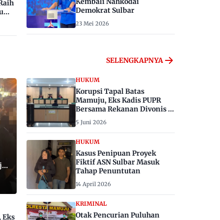
Kembali Nahkodai
Raih
Demokrat Sulbar
u
23 Mei 2026
SELENGKAPNYA
HUKUM
Korupsi Tapal Batas
Mamuju, Eks Kadis PUPR
Bersama Rekanan Divonis 6
dan 8 Tahun Penjara
5 Juni 2026
HUKUM
Kasus Penipuan Proyek
Fiktif ASN Sulbar Masuk
ju,
Tahap Penuntutan
14 April 2026
KRIMINAL
Otak Pencurian Puluhan
, Eks