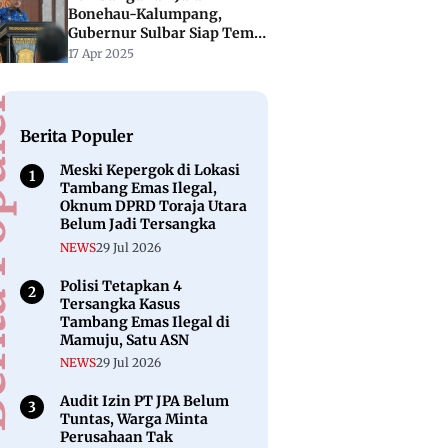
Bonehau-Kalumpang,
Gubernur Sulbar Siap Temui
Menteri PUPR
17 Apr 2025
puler
Berita Populer
Meski Kepergok di Lokasi
Tambang Emas Ilegal,
Oknum DPRD Toraja Utara
Belum Jadi Tersangka
NEWS
29 Jul 2026
Polisi Tetapkan 4
Tersangka Kasus
Tambang Emas Ilegal di
Mamuju, Satu ASN
NEWS
29 Jul 2026
Audit Izin PT JPA Belum
Tuntas, Warga Minta
Perusahaan Tak