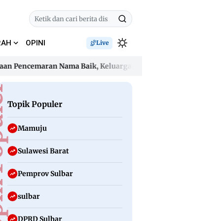
RAH
OPINI
Live
ncemaran Nama Baik, Keluarga Desak Oknum Guru Hormati Le
ncemaran Nama Baik, Keluarga Desak Oknum Guru Hormati Le
uler
Topik Populer
Mamuju
Sulawesi Barat
Pemprov Sulbar
sulbar
DPRD Sulbar