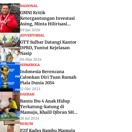
NASIONAL
GMNI Kritik
Ketergantungan Investasi
Asing, Minta Hilirisasi
Perkuat Industri Dalam
09 Jan 2026
Negeri
ADVERTORIAL
GTT Sulbar Datangi Kantor
DPRD, Tuntut Kejelasan
Nasip
06 Mar 2024
SEPAKBOLA
Indonesia Berencana
Calonkan Diri Tuan Rumah
Piala Dunia 2034
12 Okt 2023
DAERAH
Bantu Ibu 4 Anak Hidup
Terkatung-katung di
Mamuju, Khalil Qibran SH
Janji Sisihkan Gaji
26 Jul 2024
Pertamanya
HUKUM
P21! Kades Bambu Mamuju