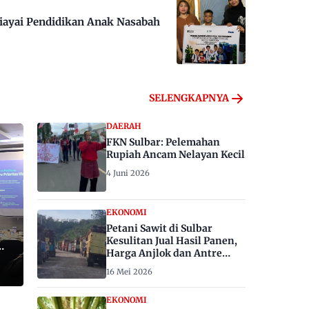
iayai Pendidikan Anak Nasabah
SELENGKAPNYA
DAERAH
FKN Sulbar: Pelemahan
Rupiah Ancam Nelayan Kecil
4 Juni 2026
EKONOMI
Petani Sawit di Sulbar
Kesulitan Jual Hasil Panen,
Harga Anjlok dan Antre
Berhari-hari
16 Mei 2026
EKONOMI