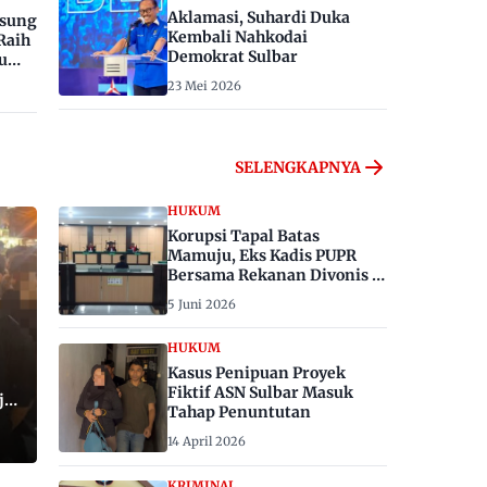
Aklamasi, Suhardi Duka
gsung
Kembali Nahkodai
Raih
Demokrat Sulbar
u
23 Mei 2026
SELENGKAPNYA
HUKUM
Korupsi Tapal Batas
Mamuju, Eks Kadis PUPR
Bersama Rekanan Divonis 6
dan 8 Tahun Penjara
5 Juni 2026
HUKUM
Kasus Penipuan Proyek
Fiktif ASN Sulbar Masuk
ju,
Tahap Penuntutan
14 April 2026
KRIMINAL