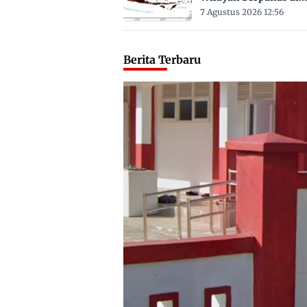
Sulbar Suhu Lebih Dar
7 Agustus 2026 12:56
Derajat Celsius
Berita Terbaru