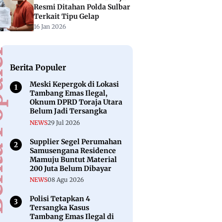
Resmi Ditahan Polda Sulbar
Terkait Tipu Gelap
16 Jan 2026
puler
Berita Populer
Meski Kepergok di Lokasi
Tambang Emas Ilegal,
Oknum DPRD Toraja Utara
Belum Jadi Tersangka
NEWS
29 Jul 2026
Supplier Segel Perumahan
Samusengana Residence
Mamuju Buntut Material
200 Juta Belum Dibayar
NEWS
08 Agu 2026
Polisi Tetapkan 4
Tersangka Kasus
Tambang Emas Ilegal di