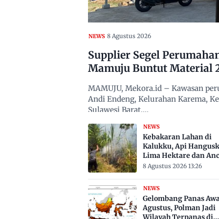
8 Agustus 2026
NEWS
Supplier Segel Perumaha
Mamuju Buntut Material 
MAMUJU, Mekora.id – Kawasan peru
Andi Endeng, Kelurahan Karema, 
Sulawesi Barat,…
NEWS
Kebakaran Lahan di
Kalukku, Api Hangus
Lima Hektare dan An
Permukiman
8 Agustus 2026 13:26
NEWS
Gelombang Panas Awa
Agustus, Polman Jadi
Wilayah Terpanas di