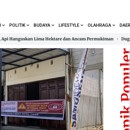
I
POLITIK
BUDAYA
LIFESTYLE
OLAHRAGA
DAE
 Hanguskan Lima Hektare dan Ancam Permukiman
Dugaan Pe
 Hanguskan Lima Hektare dan Ancam Permukiman
Dugaan Pe
Topik Pop