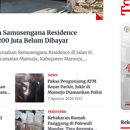
n Samusengana Residence
200 Juta Belum Dibayar
mahan Samusengana Residence di Jalan H.
Kecamatan Mamuju, Kabupaten Mamuju,
NEWS
Paksa Pengunjung ATM
kan
Bayar Parkir, Jukir di
cam
Mamuju Diamankan Polisi
7 Agustus 2026 15:32
PERISTIWA
l
Kebakaran Rumah
Rek
Panggung di Polewali
Mandar, Tiga Anggota