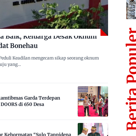
Berita Po
 Baik, Keluarga Desak Oknum
dat Bonehau
Peduli Keadilan mengecam sikap seorang oknum
muju yang…
nkamtibmas Garda Terdepan
DOORS di 650 Desa
ar Kehormatan “Sulo Tappidena