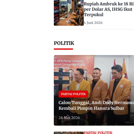
Rupiah Ambruk ke 18 R
per Dolar AS, IHSG Ikut
Terpukul
4 Juni 2026
POLITIK
PARTAI POLITIK
Calon Tunggal, Andi Dody Hermaw
Kembali Pimpin Hanura Sulbar
24 Mei 2026
PARTAI POLITIK