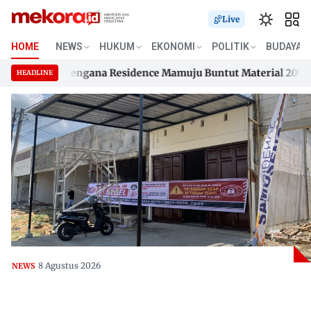
Live
HOME
NEWS
HUKUM
EKONOMI
POLITIK
BUDAYA
an Samusengana Residence Mamuju Buntut Material 200 Juta B
HEADLINE
an Samusengana Residence Mamuju Buntut Material 200 Juta B
Skip
to
content
8 Agustus 2026
NEWS