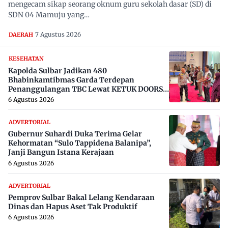
mengecam sikap seorang oknum guru sekolah dasar (SD) di
SDN 04 Mamuju yang…
7 Agustus 2026
DAERAH
KESEHATAN
Kapolda Sulbar Jadikan 480
Bhabinkamtibmas Garda Terdepan
Penanggulangan TBC Lewat KETUK DOORS
di 650 Desa
6 Agustus 2026
ADVERTORIAL
Gubernur Suhardi Duka Terima Gelar
Kehormatan “Sulo Tappidena Balanipa”,
Janji Bangun Istana Kerajaan
6 Agustus 2026
ADVERTORIAL
Pemprov Sulbar Bakal Lelang Kendaraan
Dinas dan Hapus Aset Tak Produktif
6 Agustus 2026