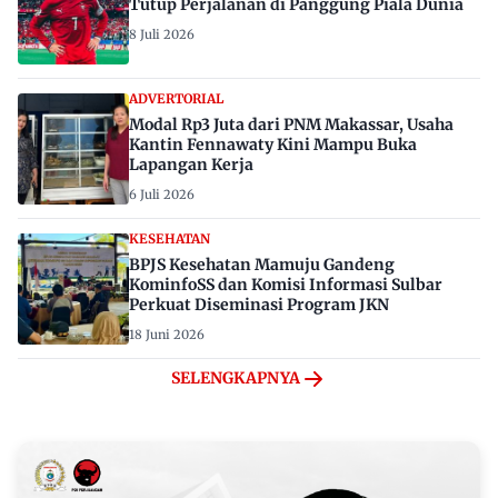
Tutup Perjalanan di Panggung Piala Dunia
8 Juli 2026
ADVERTORIAL
Modal Rp3 Juta dari PNM Makassar, Usaha
Kantin Fennawaty Kini Mampu Buka
Lapangan Kerja
6 Juli 2026
KESEHATAN
BPJS Kesehatan Mamuju Gandeng
KominfoSS dan Komisi Informasi Sulbar
Perkuat Diseminasi Program JKN
18 Juni 2026
SELENGKAPNYA