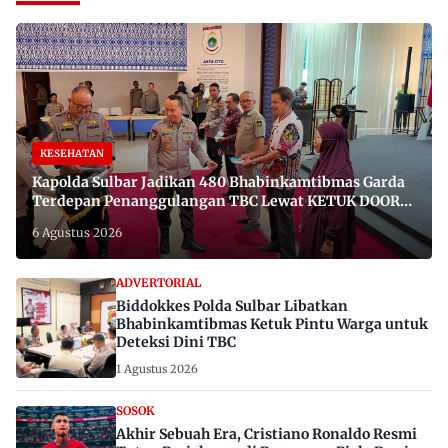
KESEHATAN
Kapolda Sulbar Jadikan 480 Bhabinkamtibmas Garda
Terdepan Penanggulangan TBC Lewat KETUK DOORS
di 650 Desa
6 Agustus 2026
ADVERTORIAL
Biddokkes Polda Sulbar Libatkan
Bhabinkamtibmas Ketuk Pintu Warga untuk
Deteksi Dini TBC
1 Agustus 2026
SOSOK
Akhir Sebuah Era, Cristiano Ronaldo Resmi