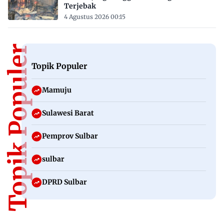
Terjebak
4 Agustus 2026 00:15
Topik Populer
Topik Populer
Mamuju
Sulawesi Barat
Pemprov Sulbar
sulbar
DPRD Sulbar