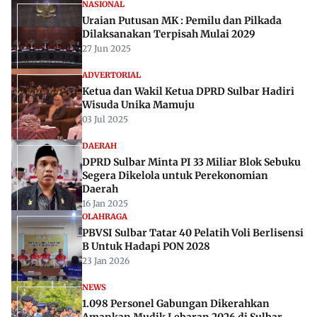
NASIONAL
Uraian Putusan MK : Pemilu dan Pilkada
Dilaksanakan Terpisah Mulai 2029
27 Jun 2025
ADVERTORIAL
Ketua dan Wakil Ketua DPRD Sulbar Hadiri
Wisuda Unika Mamuju
03 Jul 2025
DAERAH
DPRD Sulbar Minta PI 33 Miliar Blok Sebuku
Segera Dikelola untuk Perekonomian
Daerah
16 Jan 2025
OLAHRAGA
PBVSI Sulbar Tatar 40 Pelatih Voli Berlisensi
B Untuk Hadapi PON 2028
23 Jan 2026
NEWS
1.098 Personel Gabungan Dikerahkan
Amankan Mudik Lebaran 2026 di Sulbar