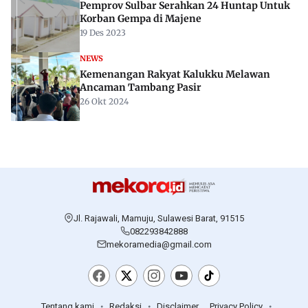
Pemprov Sulbar Serahkan 24 Huntap Untuk
Korban Gempa di Majene
19 Des 2023
NEWS
Kemenangan Rakyat Kalukku Melawan
Ancaman Tambang Pasir
26 Okt 2024
Jl. Rajawali, Mamuju, Sulawesi Barat, 91515
082293842888
mekoramedia@gmail.com
Tentang kami
Redaksi
Disclaimer
Privacy Policy