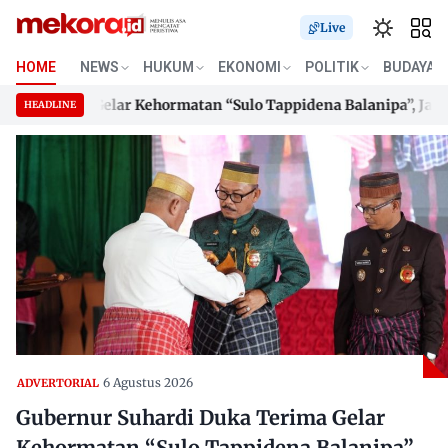
Live
HOME
NEWS
HUKUM
EKONOMI
POLITIK
BUDAYA
Terima Gelar Kehormatan “Sulo Tappidena Balanipa”, Janji Ba
HEADLINE
Terima Gelar Kehormatan “Sulo Tappidena Balanipa”, Janji Ba
Skip
to
content
6 Agustus 2026
ADVERTORIAL
Gubernur Suhardi Duka Terima Gelar
Kehormatan “Sulo Tappidena Balanipa”,