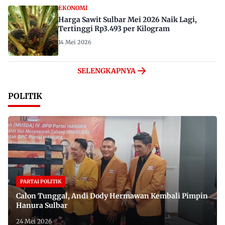
EKONOMI
Harga Sawit Sulbar Mei 2026 Naik Lagi,
Tertinggi Rp3.493 per Kilogram
14 Mei 2026
SELENGKAPNYA
POLITIK
PARTAI POLITIK
Calon Tunggal, Andi Dody Hermawan Kembali Pimpin
Hanura Sulbar
24 Mei 2026