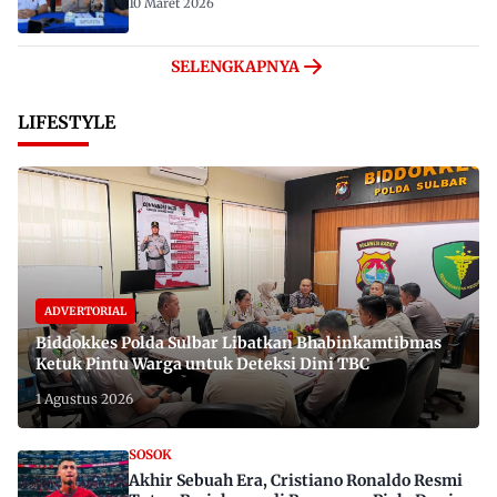
10 Maret 2026
SELENGKAPNYA
LIFESTYLE
ADVERTORIAL
Biddokkes Polda Sulbar Libatkan Bhabinkamtibmas
Ketuk Pintu Warga untuk Deteksi Dini TBC
1 Agustus 2026
SOSOK
Akhir Sebuah Era, Cristiano Ronaldo Resmi