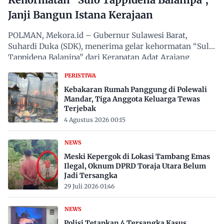
Janji Bangun Istana Kerajaan
POLMAN, Mekora.id – Gubernur Sulawesi Barat,
Suhardi Duka (SDK), menerima gelar kehormatan “Sulo
Tappidena Balanipa” dari Kerapatan Adat Arajang
Balanipa…
PERISTIWA
Kebakaran Rumah Panggung di Polewali
Mandar, Tiga Anggota Keluarga Tewas
Terjebak
4 Agustus 2026 00:15
NEWS
Meski Kepergok di Lokasi Tambang Emas
Ilegal, Oknum DPRD Toraja Utara Belum
Jadi Tersangka
29 Juli 2026 01:46
NEWS
Polisi Tetapkan 4 Tersangka Kasus