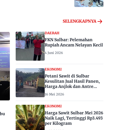
SELENGKAPNYA
DAERAH
FKN Sulbar: Pelemahan
Rupiah Ancam Nelayan Kecil
4 Juni 2026
EKONOMI
Petani Sawit di Sulbar
Kesulitan Jual Hasil Panen,
Harga Anjlok dan Antre
Berhari-hari
16 Mei 2026
EKONOMI
Harga Sawit Sulbar Mei 2026
ibu
Naik Lagi, Tertinggi Rp3.493
per Kilogram