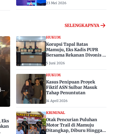
23 Mei 2026
SELENGKAPNYA
HUKUM
Korupsi Tapal Batas
Mamuju, Eks Kadis PUPR
Bersama Rekanan Divonis 6
dan 8 Tahun Penjara
5 Juni 2026
HUKUM
Kasus Penipuan Proyek
Fiktif ASN Sulbar Masuk
ju,
Tahap Penuntutan
14 April 2026
KRIMINAL
Otak Pencurian Puluhan
, Eks
Motor Trail di Mamuju
akan
Ditangkap, Diburu Hingga