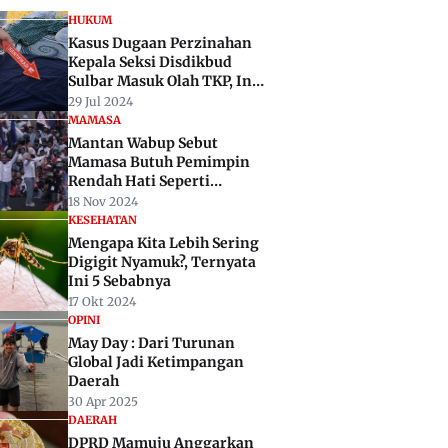
HUKUM
Kasus Dugaan Perzinahan
Kepala Seksi Disdikbud
Sulbar Masuk Olah TKP, Ini
Temuan Polisi
29 Jul 2024
MAMASA
Mantan Wabup Sebut
Mamasa Butuh Pemimpin
Rendah Hati Seperti
Ruslan-Ida
18 Nov 2024
KESEHATAN
Mengapa Kita Lebih Sering
Digigit Nyamuk?, Ternyata
Ini 5 Sebabnya
17 Okt 2024
OPINI
May Day : Dari Turunan
Global Jadi Ketimpangan
Daerah
30 Apr 2025
DAERAH
DPRD Mamuju Anggarkan