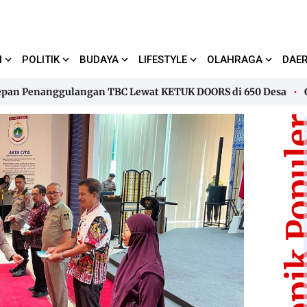
I
POLITIK
BUDAYA
LIFESTYLE
OLAHRAGA
DAE
Penanggulangan TBC Lewat KETUK DOORS di 650 Desa
Gubern
Penanggulangan TBC Lewat KETUK DOORS di 650 Desa
Gubern
Topik Pop