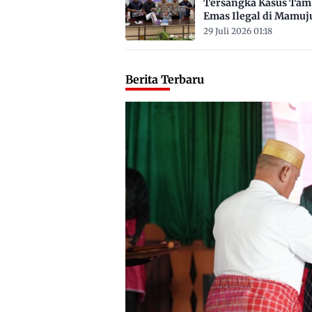
Tersangka Kasus Ta
Emas Ilegal di Mamuj
Satu ASN
29 Juli 2026 01:18
Berita Terbaru