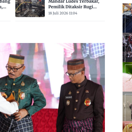
mbang
Mandar Ludes Terbakar,
u,
Pemilik Ditaksir Rugi
Rp200 Juta
18 Juli 2026 11:04