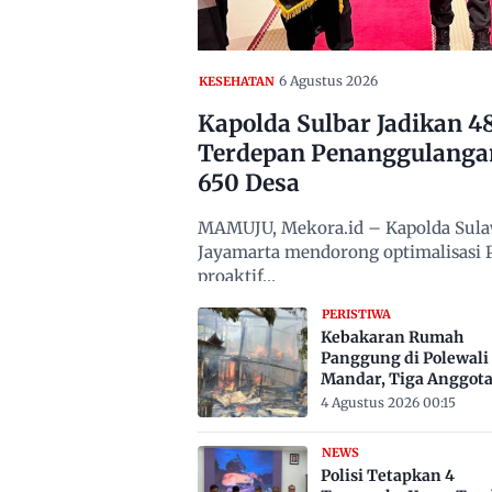
6 Agustus 2026
KESEHATAN
Kapolda Sulbar Jadikan 
Terdepan Penanggulanga
650 Desa
MAMUJU, Mekora.id – Kapolda Sulawe
Jayamarta mendorong optimalisasi
proaktif…
PERISTIWA
Kebakaran Rumah
Panggung di Polewali
Mandar, Tiga Anggot
Keluarga Tewas Terje
4 Agustus 2026 00:15
NEWS
Polisi Tetapkan 4