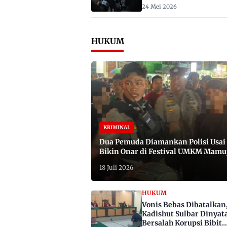
2029
24 Mei 2026
HUKUM
KRIMINAL
Dua Pemuda Diamankan Polisi Usai
Bikin Onar di Festival UMKM Mamu
Satu Bawa Badik
18 Juli 2026
HUKUM
Vonis Bebas Dibatalkan
Kadishut Sulbar Dinyat
Bersalah Korupsi Bibit