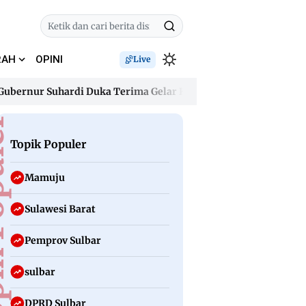
RAH
OPINI
Live
ur Suhardi Duka Terima Gelar Kehormatan “Sulo Tappidena Bala
ur Suhardi Duka Terima Gelar Kehormatan “Sulo Tappidena Bala
uler
Topik Populer
Mamuju
Sulawesi Barat
Pemprov Sulbar
sulbar
DPRD Sulbar