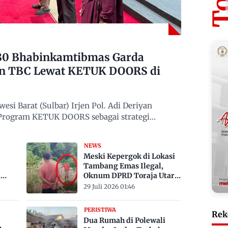
480 Bhabinkamtibmas Garda
n TBC Lewat KETUK DOORS di
si Barat (Sulbar) Irjen Pol. Adi Deriyan
 Program KETUK DOORS sebagai strategi
NEWS
Meski Kepergok di Lokasi
Tambang Emas Ilegal,
a
Oknum DPRD Toraja Utara
bak
Belum Jadi Tersangka
29 Juli 2026 01:46
PERISTIWA
Rek
Dua Rumah di Polewali