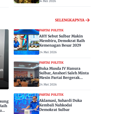
14 Mei 2026
SELENGKAPNYA
PARTAI POLITIK
AHY Sebut Sulbar Makin
Membiru, Demokrat Raih
Kemenagan Besar 2029
24 Mei 2026
PARTAI POLITIK
Buka Musda IV Hanura
an
Sulbar, Anshori Saleh Minta
Mesin Partai Bergerak
Menangkan Pemilu 2029
24 Mei 2026
PARTAI POLITIK
Aklamasi, Suhardi Duka
gsung
Kembali Nahkodai
Raih
Demokrat Sulbar
u