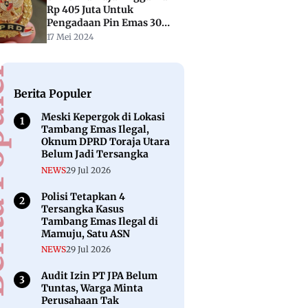
Rp 405 Juta Untuk
Pengadaan Pin Emas 30
Anggota Dewan Baru
17 Mei 2024
puler
Berita Populer
Meski Kepergok di Lokasi
Tambang Emas Ilegal,
Oknum DPRD Toraja Utara
Belum Jadi Tersangka
NEWS
29 Jul 2026
Polisi Tetapkan 4
Tersangka Kasus
Tambang Emas Ilegal di
Mamuju, Satu ASN
NEWS
29 Jul 2026
Audit Izin PT JPA Belum
Tuntas, Warga Minta
Perusahaan Tak