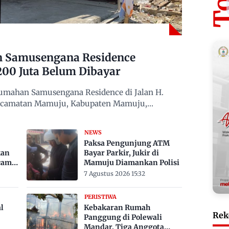
n Samusengana Residence
200 Juta Belum Dibayar
mahan Samusengana Residence di Jalan H.
Kecamatan Mamuju, Kabupaten Mamuju,
NEWS
Paksa Pengunjung ATM
kan
Bayar Parkir, Jukir di
cam
Mamuju Diamankan Polisi
7 Agustus 2026 15:32
PERISTIWA
l
Kebakaran Rumah
Rek
Panggung di Polewali
Mandar, Tiga Anggota