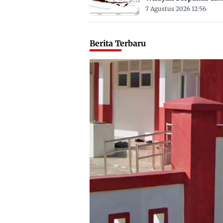
Sulbar Suhu Lebih Dar
7 Agustus 2026 12:56
Derajat Celsius
Berita Terbaru