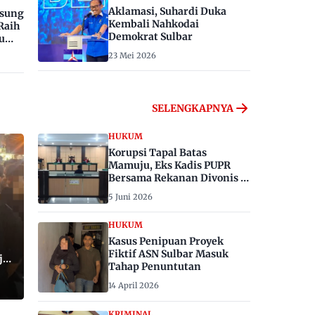
Aklamasi, Suhardi Duka
gsung
Kembali Nahkodai
Raih
Demokrat Sulbar
u
23 Mei 2026
SELENGKAPNYA
HUKUM
Korupsi Tapal Batas
Mamuju, Eks Kadis PUPR
Bersama Rekanan Divonis 6
dan 8 Tahun Penjara
5 Juni 2026
HUKUM
Kasus Penipuan Proyek
Fiktif ASN Sulbar Masuk
ju,
Tahap Penuntutan
14 April 2026
KRIMINAL