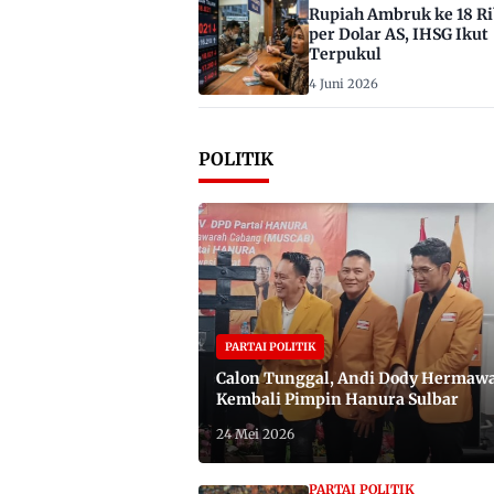
Rupiah Ambruk ke 18 R
per Dolar AS, IHSG Ikut
Terpukul
4 Juni 2026
POLITIK
PARTAI POLITIK
Calon Tunggal, Andi Dody Hermaw
Kembali Pimpin Hanura Sulbar
24 Mei 2026
PARTAI POLITIK