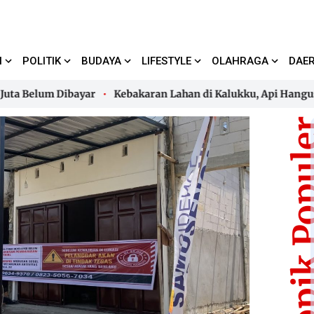
I
POLITIK
BUDAYA
LIFESTYLE
OLAHRAGA
DAE
elum Dibayar
Kebakaran Lahan di Kalukku, Api Hanguskan
elum Dibayar
Kebakaran Lahan di Kalukku, Api Hanguskan
Topik Pop