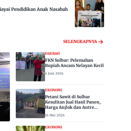
iayai Pendidikan Anak Nasabah
SELENGKAPNYA
DAERAH
FKN Sulbar: Pelemahan
Rupiah Ancam Nelayan Kecil
4 Juni 2026
EKONOMI
Petani Sawit di Sulbar
Kesulitan Jual Hasil Panen,
Harga Anjlok dan Antre
Berhari-hari
16 Mei 2026
EKONOMI