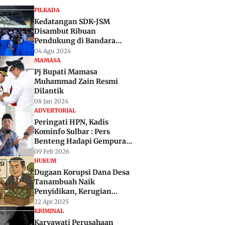
PILKADA
Kedatangan SDK-JSM
Disambut Ribuan
Pendukung di Bandara
Tampa Padang Mamuju
04 Agu 2024
MAMASA
Pj Bupati Mamasa
Muhammad Zain Resmi
Dilantik
08 Jan 2024
ADVERTORIAL
Peringati HPN, Kadis
Kominfo Sulbar : Pers
Benteng Hadapi Gempuran
AI
09 Feb 2026
HUKUM
Dugaan Korupsi Dana Desa
Tanambuah Naik
Penyidikan, Kerugian
Negara Capai Rp 500 Juta
22 Apr 2025
KRIMINAL
Karyawati Perusahaan