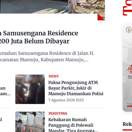
n Samusengana Residence
200 Juta Belum Dibayar
mahan Samusengana Residence di Jalan H.
Kecamatan Mamuju, Kabupaten Mamuju,
NEWS
Paksa Pengunjung ATM
kan
Bayar Parkir, Jukir di
cam
Mamuju Diamankan Polisi
7 Agustus 2026 15:32
PERISTIWA
l
Kebakaran Rumah
Rek
Panggung di Polewali
Mandar, Tiga Anggota