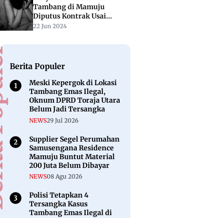
Tambang di Mamuju
Diputus Kontrak Usai
Laporkan Dugaan
22 Jun 2024
Pencabulan Pimpinan ke
Polisi
puler
Berita Populer
Meski Kepergok di Lokasi
Tambang Emas Ilegal,
Oknum DPRD Toraja Utara
Belum Jadi Tersangka
NEWS
29 Jul 2026
Supplier Segel Perumahan
Samusengana Residence
Mamuju Buntut Material
200 Juta Belum Dibayar
NEWS
08 Agu 2026
Polisi Tetapkan 4
Tersangka Kasus
Tambang Emas Ilegal di