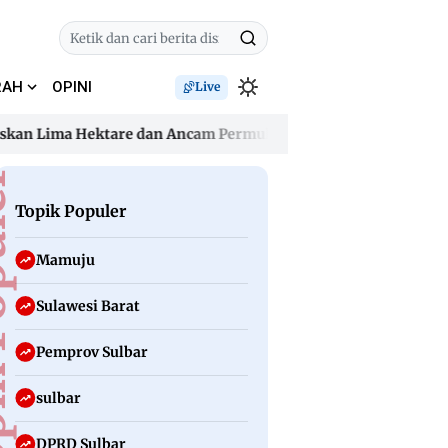
RAH
OPINI
Live
 Lima Hektare dan Ancam Permukiman
Dugaan Pencemaran N
 Lima Hektare dan Ancam Permukiman
Dugaan Pencemaran N
uler
Topik Populer
Mamuju
Sulawesi Barat
Pemprov Sulbar
sulbar
DPRD Sulbar