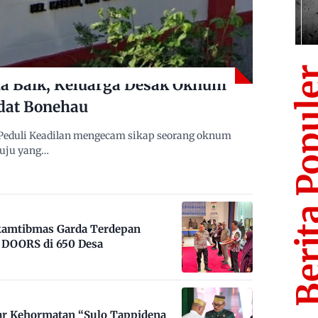
Berita Po
 Baik, Keluarga Desak Oknum
dat Bonehau
Peduli Keadilan mengecam sikap seorang oknum
muju yang…
nkamtibmas Garda Terdepan
DOORS di 650 Desa
ar Kehormatan “Sulo Tappidena