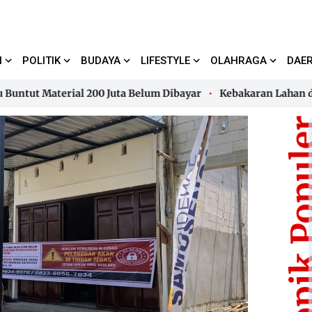
I
POLITIK
BUDAYA
LIFESTYLE
OLAHRAGA
DAE
 Material 200 Juta Belum Dibayar
Kebakaran Lahan di Kal
 Material 200 Juta Belum Dibayar
Kebakaran Lahan di Kal
Topik Pop