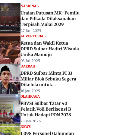
NASIONAL
Uraian Putusan MK : Pemilu
dan Pilkada Dilaksanakan
Terpisah Mulai 2029
27 Jun 2025
ADVERTORIAL
Ketua dan Wakil Ketua
DPRD Sulbar Hadiri Wisuda
Unika Mamuju
03 Jul 2025
DAERAH
DPRD Sulbar Minta PI 33
Miliar Blok Sebuku Segera
Dikelola untuk
Perekonomian Daerah
16 Jan 2025
OLAHRAGA
PBVSI Sulbar Tatar 40
Pelatih Voli Berlisensi B
Untuk Hadapi PON 2028
23 Jan 2026
NEWS
1.098 Personel Gabungan