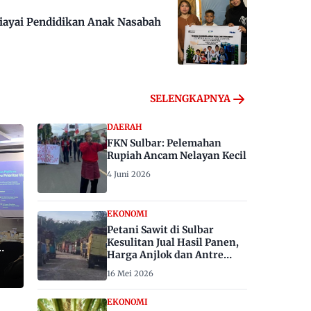
iayai Pendidikan Anak Nasabah
SELENGKAPNYA
DAERAH
FKN Sulbar: Pelemahan
Rupiah Ancam Nelayan Kecil
4 Juni 2026
EKONOMI
Petani Sawit di Sulbar
Kesulitan Jual Hasil Panen,
Harga Anjlok dan Antre
Berhari-hari
16 Mei 2026
EKONOMI