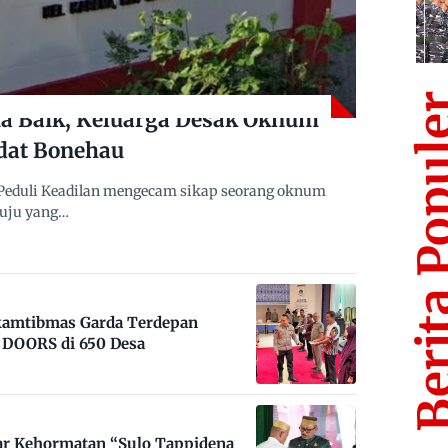
Berita Po
 Baik, Keluarga Desak Oknum
dat Bonehau
Peduli Keadilan mengecam sikap seorang oknum
muju yang…
nkamtibmas Garda Terdepan
DOORS di 650 Desa
ar Kehormatan “Sulo Tappidena