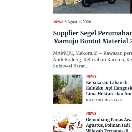
8 Agustus 2026
NEWS
Supplier Segel Perumaha
Mamuju Buntut Material 
MAMUJU, Mekora.id – Kawasan peru
Andi Endeng, Kelurahan Karema, 
Sulawesi Barat,…
NEWS
Kebakaran Lahan di
Kalukku, Api Hangus
Lima Hektare dan An
Permukiman
8 Agustus 2026 13:26
NEWS
Gelombang Panas Awa
Agustus, Polman Jadi
Wilayah Terpanas di