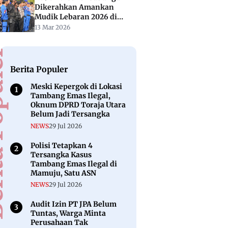
Dikerahkan Amankan
Mudik Lebaran 2026 di
Sulbar
13 Mar 2026
puler
Berita Populer
Meski Kepergok di Lokasi
Tambang Emas Ilegal,
Oknum DPRD Toraja Utara
Belum Jadi Tersangka
NEWS
29 Jul 2026
Polisi Tetapkan 4
Tersangka Kasus
Tambang Emas Ilegal di
Mamuju, Satu ASN
NEWS
29 Jul 2026
Audit Izin PT JPA Belum
Tuntas, Warga Minta
Perusahaan Tak