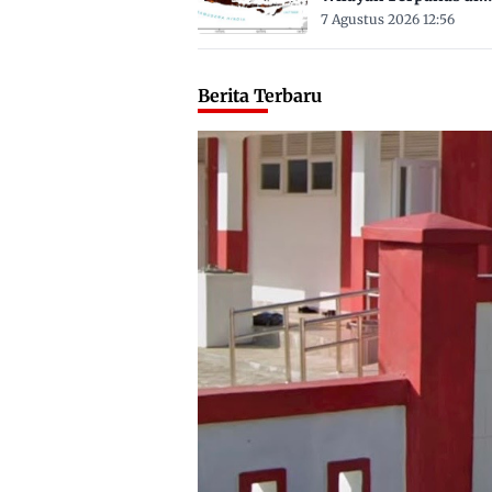
Sulbar Suhu Lebih Dar
7 Agustus 2026 12:56
Derajat Celsius
Berita Terbaru