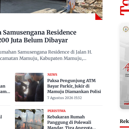
n Samusengana Residence
200 Juta Belum Dibayar
mahan Samusengana Residence di Jalan H.
Kecamatan Mamuju, Kabupaten Mamuju,
NEWS
Paksa Pengunjung ATM
kan
Bayar Parkir, Jukir di
cam
Mamuju Diamankan Polisi
7 Agustus 2026 15:32
PERISTIWA
l
Kebakaran Rumah
Rek
Panggung di Polewali
Mandar, Tiga Anggota