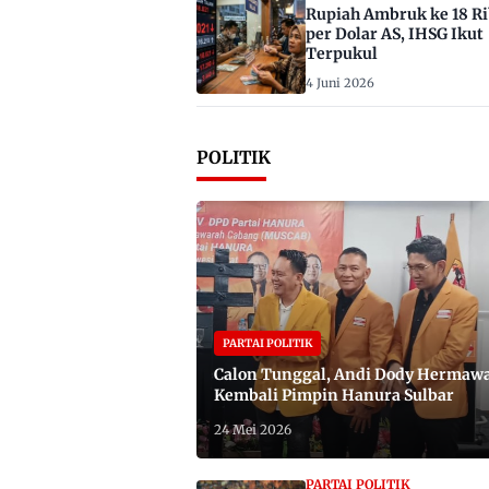
Rupiah Ambruk ke 18 R
per Dolar AS, IHSG Ikut
Terpukul
4 Juni 2026
POLITIK
PARTAI POLITIK
Calon Tunggal, Andi Dody Hermaw
Kembali Pimpin Hanura Sulbar
24 Mei 2026
PARTAI POLITIK