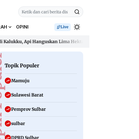
RAH
OPINI
Live
ukku, Api Hanguskan Lima Hektare dan Ancam Permukiman
ukku, Api Hanguskan Lima Hektare dan Ancam Permukiman
uler
Topik Populer
Mamuju
Sulawesi Barat
Pemprov Sulbar
sulbar
DPRD Sulbar