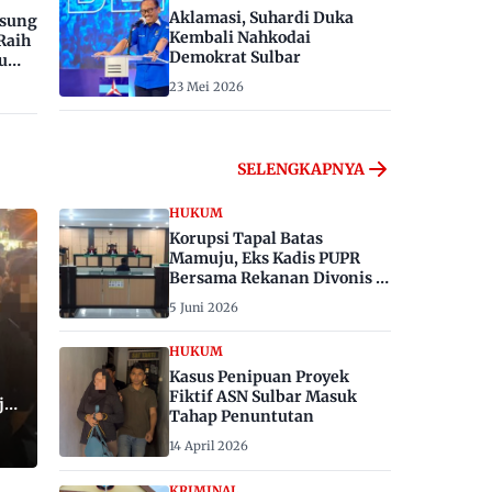
Aklamasi, Suhardi Duka
gsung
Kembali Nahkodai
Raih
Demokrat Sulbar
u
23 Mei 2026
SELENGKAPNYA
HUKUM
Korupsi Tapal Batas
Mamuju, Eks Kadis PUPR
Bersama Rekanan Divonis 6
dan 8 Tahun Penjara
5 Juni 2026
HUKUM
Kasus Penipuan Proyek
Fiktif ASN Sulbar Masuk
ju,
Tahap Penuntutan
14 April 2026
KRIMINAL