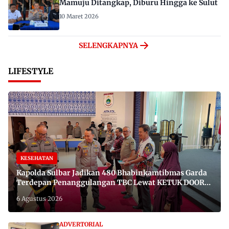
Mamuju Ditangkap, Diburu Hingga ke Sulut
10 Maret 2026
SELENGKAPNYA
LIFESTYLE
KESEHATAN
Kapolda Sulbar Jadikan 480 Bhabinkamtibmas Garda
Terdepan Penanggulangan TBC Lewat KETUK DOORS
di 650 Desa
6 Agustus 2026
ADVERTORIAL