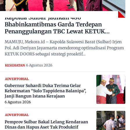
Kapolda Sulbar Jadikan 480
Bhabinkamtibmas Garda Terdepan
Penanggulangan TBC Lewat KETUK
DOORS di 650 Desa
MAMUJU, Mekora.id – Kapolda Sulawesi Barat (Sulbar) Irjen
Pol. Adi Deriyan Jayamarta mendorong optimalisasi Program
KETUK DOORS sebagai strategi proaktif…
6 Agustus 2026
KESEHATAN
ADVERTORIAL
Gubernur Suhardi Duka Terima Gelar
Kehormatan “Sulo Tappidena Balanipa”,
Janji Bangun Istana Kerajaan
6 Agustus 2026
ADVERTORIAL
Pemprov Sulbar Bakal Lelang Kendaraan
Dinas dan Hapus Aset Tak Produktif