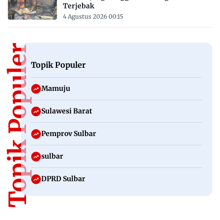
Terjebak
4 Agustus 2026 00:15
Topik Populer
Topik Populer
Mamuju
Sulawesi Barat
Pemprov Sulbar
sulbar
DPRD Sulbar