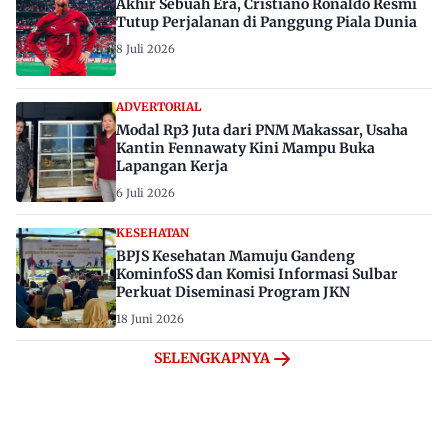
Akhir Sebuah Era, Cristiano Ronaldo Resmi
Tutup Perjalanan di Panggung Piala Dunia
8 Juli 2026
ADVERTORIAL
Modal Rp3 Juta dari PNM Makassar, Usaha
Kantin Fennawaty Kini Mampu Buka
Lapangan Kerja
6 Juli 2026
KESEHATAN
BPJS Kesehatan Mamuju Gandeng
KominfoSS dan Komisi Informasi Sulbar
Perkuat Diseminasi Program JKN
18 Juni 2026
SELENGKAPNYA