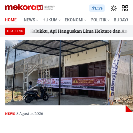
Live
HOME
NEWS
HUKUM
EKONOMI
POLITIK
BUDAYA
 Lahan di Kalukku, Api Hanguskan Lima Hektare dan Ancam P
HEADLINE
 Lahan di Kalukku, Api Hanguskan Lima Hektare dan Ancam P
Skip
to
content
8 Agustus 2026
NEWS