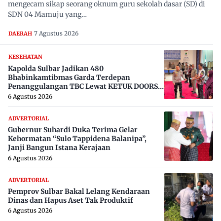
mengecam sikap seorang oknum guru sekolah dasar (SD) di
SDN 04 Mamuju yang…
7 Agustus 2026
DAERAH
KESEHATAN
Kapolda Sulbar Jadikan 480
Bhabinkamtibmas Garda Terdepan
Penanggulangan TBC Lewat KETUK DOORS
di 650 Desa
6 Agustus 2026
ADVERTORIAL
Gubernur Suhardi Duka Terima Gelar
Kehormatan “Sulo Tappidena Balanipa”,
Janji Bangun Istana Kerajaan
6 Agustus 2026
ADVERTORIAL
Pemprov Sulbar Bakal Lelang Kendaraan
Dinas dan Hapus Aset Tak Produktif
6 Agustus 2026