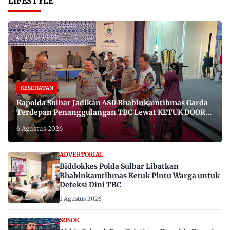
LIFESTYLE
KESEHATAN
Kapolda Sulbar Jadikan 480 Bhabinkamtibmas Garda
Terdepan Penanggulangan TBC Lewat KETUK DOORS
di 650 Desa
6 Agustus 2026
ADVERTORIAL
Biddokkes Polda Sulbar Libatkan
Bhabinkamtibmas Ketuk Pintu Warga untuk
Deteksi Dini TBC
1 Agustus 2026
SOSOK