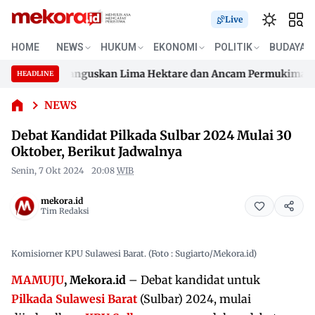
Live
Debat
HOME
NEWS
HUKUM
EKONOMI
POLITIK
BUDAYA
Kandidat
ukku, Api Hanguskan Lima Hektare dan Ancam Permukiman
Pilkada
HEADLINE
Skip
Sulbar
ukku, Api Hanguskan Lima Hektare dan Ancam Permukiman
2024
to
NEWS
Mulai 30
content
Debat Kandidat Pilkada Sulbar 2024 Mulai 30
Oktober,
Berikut
Oktober, Berikut Jadwalnya
Jadwalnya
Senin, 7 Okt 2024
20:08
WIB
mekora.id
Tim Redaksi
Komisiorner KPU Sulawesi Barat. (Foto : Sugiarto/Mekora.id)
MAMUJU
, Mekora.id
– Debat kandidat untuk
Pilkada Sulawesi Barat
(Sulbar) 2024, mulai