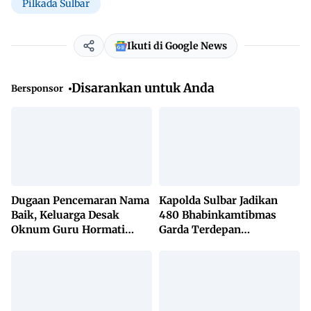
Pilkada Sulbar
Ikuti di Google News
Disarankan untuk Anda
Bersponsor
Dugaan Pencemaran Nama
Kapolda Sulbar Jadikan
Baik, Keluarga Desak
480 Bhabinkamtibmas
Oknum Guru Hormati
Garda Terdepan
Lembaga Adat Bonehau
Penanggulangan TBC
Lewat KETUK DOORS di
650 Desa