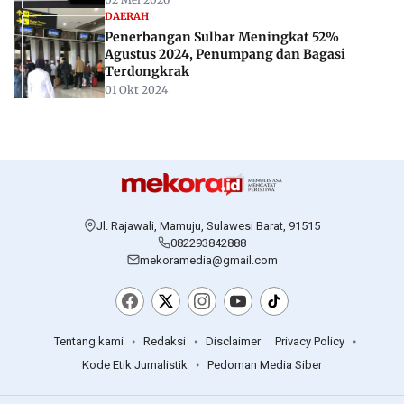
DAERAH
Penerbangan Sulbar Meningkat 52%
Agustus 2024, Penumpang dan Bagasi
Terdongkrak
01 Okt 2024
Jl. Rajawali, Mamuju, Sulawesi Barat, 91515
082293842888
mekoramedia@gmail.com
Tentang kami
Redaksi
Disclaimer
Privacy Policy
Kode Etik Jurnalistik
Pedoman Media Siber