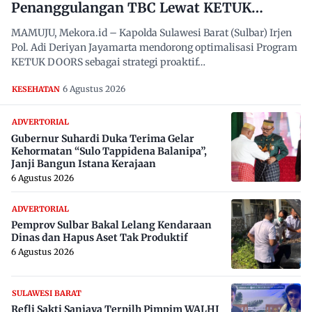
Penanggulangan TBC Lewat KETUK
DOORS di 650 Desa
MAMUJU, Mekora.id – Kapolda Sulawesi Barat (Sulbar) Irjen
Pol. Adi Deriyan Jayamarta mendorong optimalisasi Program
KETUK DOORS sebagai strategi proaktif…
6 Agustus 2026
KESEHATAN
ADVERTORIAL
Gubernur Suhardi Duka Terima Gelar
Kehormatan “Sulo Tappidena Balanipa”,
Janji Bangun Istana Kerajaan
6 Agustus 2026
ADVERTORIAL
Pemprov Sulbar Bakal Lelang Kendaraan
Dinas dan Hapus Aset Tak Produktif
6 Agustus 2026
SULAWESI BARAT
Refli Sakti Sanjaya Terpilh Pimpim WALHI