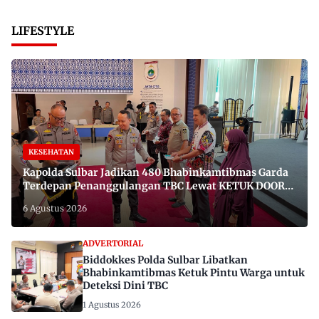
LIFESTYLE
KESEHATAN
Kapolda Sulbar Jadikan 480 Bhabinkamtibmas Garda
Terdepan Penanggulangan TBC Lewat KETUK DOORS
di 650 Desa
6 Agustus 2026
ADVERTORIAL
Biddokkes Polda Sulbar Libatkan
Bhabinkamtibmas Ketuk Pintu Warga untuk
Deteksi Dini TBC
1 Agustus 2026