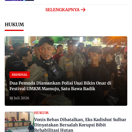
SELENGKAPNYA
HUKUM
KRIMINAL
Dua Pemuda Diamankan Polisi Usai Bikin Onar di
Festival UMKM Mamuju, Satu Bawa Badik
18 Juli 2026
HUKUM
Vonis Bebas Dibatalkan, Eks Kadishut Sulbar
Dinyatakan Bersalah Korupsi Bibit
Rehabilitasi Hutan