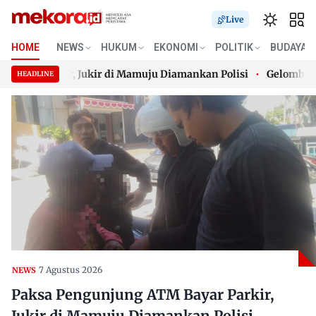
Live
HOME
NEWS
HUKUM
EKONOMI
POLITIK
BUDAYA
r Parkir, Jukir di Mamuju Diamankan Polisi
Gelombang Pana
HEADLINE
r Parkir, Jukir di Mamuju Diamankan Polisi
Skip
Gelombang Pana
to
content
7 Agustus 2026
NEWS
Paksa Pengunjung ATM Bayar Parkir,
Jukir di Mamuju Diamankan Polisi