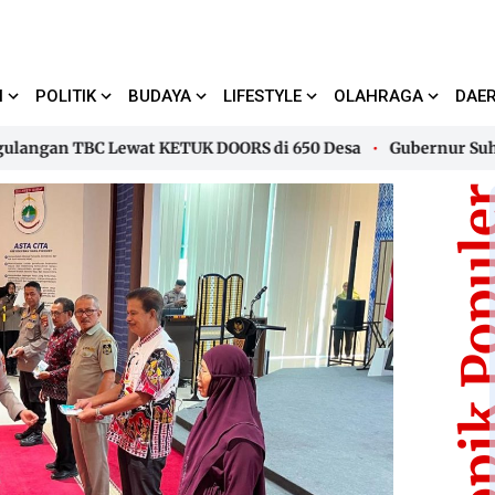
I
POLITIK
BUDAYA
LIFESTYLE
OLAHRAGA
DAE
an TBC Lewat KETUK DOORS di 650 Desa
Gubernur Suhardi D
an TBC Lewat KETUK DOORS di 650 Desa
Gubernur Suhardi D
Topik Pop