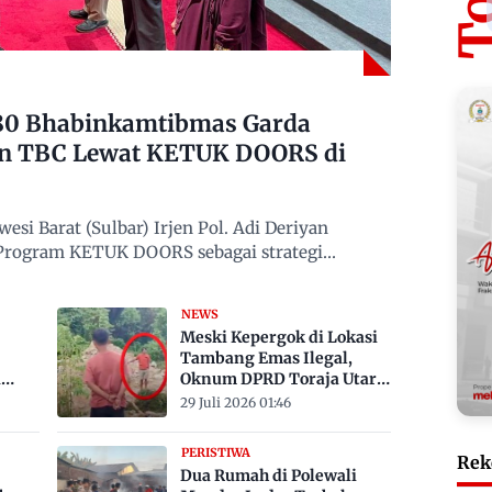
480 Bhabinkamtibmas Garda
n TBC Lewat KETUK DOORS di
si Barat (Sulbar) Irjen Pol. Adi Deriyan
 Program KETUK DOORS sebagai strategi
NEWS
Meski Kepergok di Lokasi
Tambang Emas Ilegal,
a
Oknum DPRD Toraja Utara
bak
Belum Jadi Tersangka
29 Juli 2026 01:46
PERISTIWA
Rek
Dua Rumah di Polewali