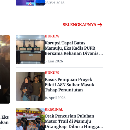
23 Mei 2026
SELENGKAPNYA
HUKUM
Korupsi Tapal Batas
Mamuju, Eks Kadis PUPR
Bersama Rekanan Divonis 6
dan 8 Tahun Penjara
5 Juni 2026
HUKUM
Kasus Penipuan Proyek
Fiktif ASN Sulbar Masuk
ju,
Tahap Penuntutan
14 April 2026
KRIMINAL
Otak Pencurian Puluhan
, Eks
Motor Trail di Mamuju
akan
Ditangkap, Diburu Hingga