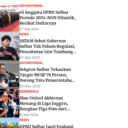
ADVERTORIAL
45 Anggota DPRD Sulbar
Periode 2024-2029 Dilantik,
Berikut Daftarnya
27 Sep 2024
NEWS
JATAM Sebut Gubernur
Sulbar Tak Paham Regulasi,
Pencabutan Izin Tambang
Tak Harus ke PTUN
07 Mei 2025
ADVERTORIAL
Sekprov Sulbar Tekankan
Target MCSP 78 Persen,
Dorong Tata Pemerintahan
Lebih Akuntabel
20 Nov 2025
SEPAKBOLA
Man United Akhirnya
Menang di Liga Inggris,
Bungkus Tiga Poin dari
Markas Southampton
14 Sep 2024
NEWS
DPRD Sulbar Janji Evaluasi