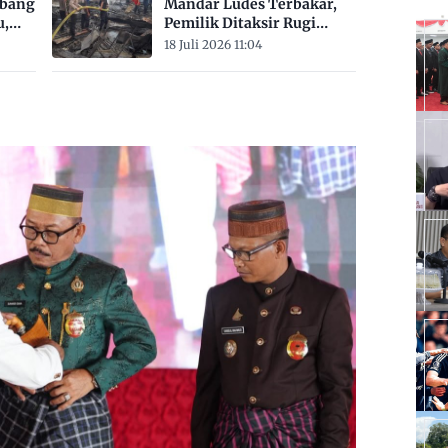
mbang
Mandar Ludes Terbakar,
u,
Pemilik Ditaksir Rugi
Rp200 Juta
18 Juli 2026 11:04