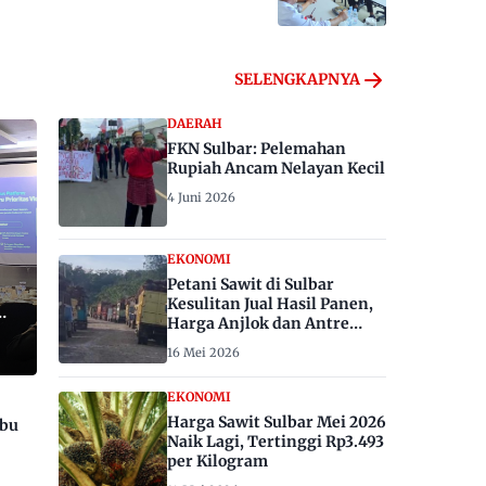
SELENGKAPNYA
DAERAH
FKN Sulbar: Pelemahan
Rupiah Ancam Nelayan Kecil
4 Juni 2026
EKONOMI
Petani Sawit di Sulbar
Kesulitan Jual Hasil Panen,
Harga Anjlok dan Antre
Berhari-hari
16 Mei 2026
EKONOMI
Harga Sawit Sulbar Mei 2026
ibu
Naik Lagi, Tertinggi Rp3.493
per Kilogram