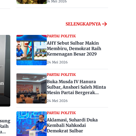
14 Mei 2026
SELENGKAPNYA
PARTAI POLITIK
AHY Sebut Sulbar Makin
Membiru, Demokrat Raih
Kemenagan Besar 2029
24 Mei 2026
PARTAI POLITIK
Buka Musda IV Hanura
an
Sulbar, Anshori Saleh Minta
Mesin Partai Bergerak
Menangkan Pemilu 2029
24 Mei 2026
PARTAI POLITIK
Aklamasi, Suhardi Duka
gsung
Kembali Nahkodai
Raih
Demokrat Sulbar
u