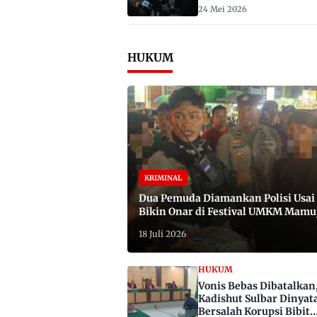
2029
24 Mei 2026
HUKUM
KRIMINAL
Dua Pemuda Diamankan Polisi Usai
Bikin Onar di Festival UMKM Mamu
Satu Bawa Badik
18 Juli 2026
HUKUM
Vonis Bebas Dibatalkan
Kadishut Sulbar Dinyat
Bersalah Korupsi Bibit