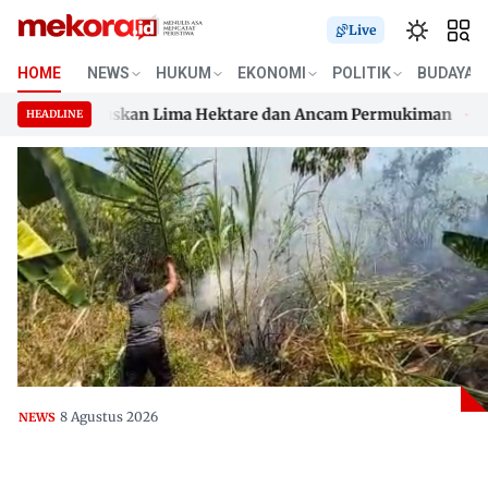
Live
HOME
NEWS
HUKUM
EKONOMI
POLITIK
BUDAYA
 Api Hanguskan Lima Hektare dan Ancam Permukiman
Dugaa
HEADLINE
 Api Hanguskan Lima Hektare dan Ancam Permukiman
Skip
Dugaa
to
content
8 Agustus 2026
NEWS