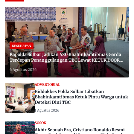
KESEHATAN
Kapolda Sulbar Jadikan 480 Bhabinkamtibmas Garda
Terdepan Penanggulangan TBC Lewat KETUK DOORS
di 650 Desa
6 Agustus 2026
ADVERTORIAL
Biddokkes Polda Sulbar Libatkan
Bhabinkamtibmas Ketuk Pintu Warga untuk
Deteksi Dini TBC
1 Agustus 2026
SOSOK
Akhir Sebuah Era, Cristiano Ronaldo Resmi