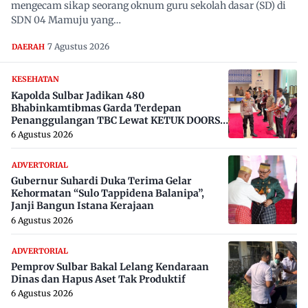
mengecam sikap seorang oknum guru sekolah dasar (SD) di
SDN 04 Mamuju yang…
7 Agustus 2026
DAERAH
KESEHATAN
Kapolda Sulbar Jadikan 480
Bhabinkamtibmas Garda Terdepan
Penanggulangan TBC Lewat KETUK DOORS
di 650 Desa
6 Agustus 2026
ADVERTORIAL
Gubernur Suhardi Duka Terima Gelar
Kehormatan “Sulo Tappidena Balanipa”,
Janji Bangun Istana Kerajaan
6 Agustus 2026
ADVERTORIAL
Pemprov Sulbar Bakal Lelang Kendaraan
Dinas dan Hapus Aset Tak Produktif
6 Agustus 2026