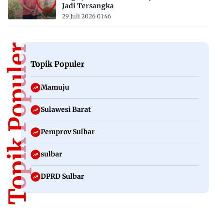
Jadi Tersangka
29 Juli 2026 01:46
Topik Populer
Topik Populer
Mamuju
Sulawesi Barat
Pemprov Sulbar
sulbar
DPRD Sulbar