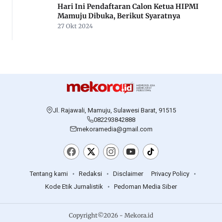
PERISTIWA
Begini Pesan Terakhir Karyawati Koperasi di
Pasangkayu Sebelum Ditemukan Tewas
20 Sep 2025
HOME
Sampaikan Duka Mendalam, Abdul Halim
Kenang Sosok Salim S Mengga Sebagai
Panutan
31 Jan 2026
ADVERTORIAL
Toilet Bersih Jadi Fokus Pemprov Sulbar
Untuk Layanan Kesehatan
28 Feb 2024
HOME
100 Pemuda di Sulbar Dilatih Tanggap
Bencana
10 Des 2023
DAERAH
Hari Ini Pendaftaran Calon Ketua HIPMI
Mamuju Dibuka, Berikut Syaratnya