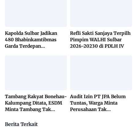
Kapolda Sulbar Jadikan
Refli Sakti Sanjaya Terpilh
480 Bhabinkamtibmas
Pimpim WALHI Sulbar
Garda Terdepan
2026-20230 di PDLH IV
Penanggulangan TBC
Lewat KETUK DOORS di
650 Desa
Tambang Rakyat Bonehau-
Audit Izin PT JPA Belum
Kalumpang Ditata, ESDM
Tuntas, Warga Minta
Minta Tambang Tak
Perusahaan Tak
Dikuasai Pihak Luar
Beraktivitas
Berita Terkait