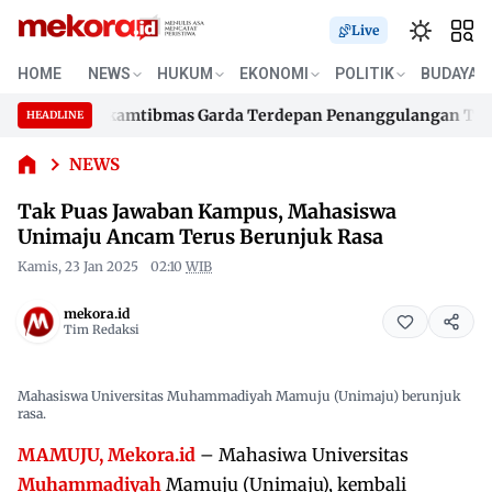
Live
Tak Puas
HOME
NEWS
HUKUM
EKONOMI
POLITIK
BUDAYA
Jawaban
 480 Bhabinkamtibmas Garda Terdepan Penanggulangan TBC Le
Kampus,
HEADLINE
Skip
Mahasiswa
 480 Bhabinkamtibmas Garda Terdepan Penanggulangan TBC Le
Unimaju
to
NEWS
Ancam
content
Tak Puas Jawaban Kampus, Mahasiswa
Terus
Berunjuk
Unimaju Ancam Terus Berunjuk Rasa
Rasa
Kamis, 23 Jan 2025
02:10
WIB
mekora.id
Tim Redaksi
Mahasiswa Universitas Muhammadiyah Mamuju (Unimaju) berunjuk
rasa.
MAMUJU, Mekora.id
– Mahasiwa Universitas
Muhammadiyah
Mamuju (Unimaju), kembali