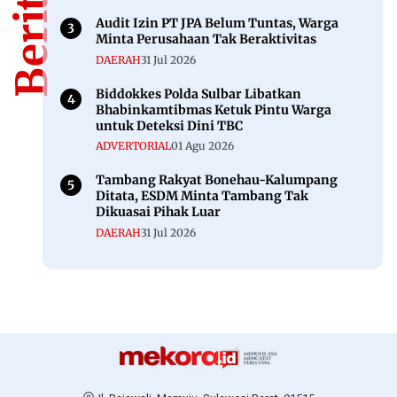
Dewasa, Warga Masih Siaga
06 Okt 2025
PEMILU
Bawaslu Mamuju Ungkap 3 Kecamatan
Paling Rawan Pengguna E-KTP
29 Jan 2024
Berita Populer
Berita Populer
Meski Kepergok di Lokasi Tambang Emas
Ilegal, Oknum DPRD Toraja Utara Belum
Jadi Tersangka
NEWS
29 Jul 2026
Polisi Tetapkan 4 Tersangka Kasus
Tambang Emas Ilegal di Mamuju, Satu ASN
NEWS
29 Jul 2026
Audit Izin PT JPA Belum Tuntas, Warga