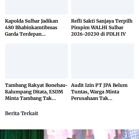
Kapolda Sulbar Jadikan
Refli Sakti Sanjaya Terpilh
480 Bhabinkamtibmas
Pimpim WALHI Sulbar
Garda Terdepan
2026-20230 di PDLH IV
Penanggulangan TBC
Lewat KETUK DOORS di
650 Desa
Tambang Rakyat Bonehau-
Audit Izin PT JPA Belum
Kalumpang Ditata, ESDM
Tuntas, Warga Minta
Minta Tambang Tak
Perusahaan Tak
Dikuasai Pihak Luar
Beraktivitas
Berita Terkait