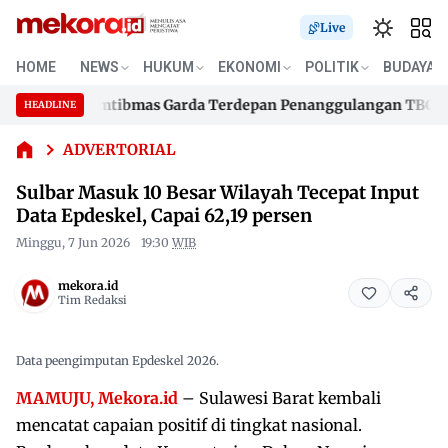
Live
Sulbar
Masuk 10
HOME
NEWS
HUKUM
EKONOMI
POLITIK
BUDAYA
Besar
80 Bhabinkamtibmas Garda Terdepan Penanggulangan TBC Lewa
Wilayah
HEADLINE
Skip
Tecepat
80 Bhabinkamtibmas Garda Terdepan Penanggulangan TBC Lewa
Input
to
ADVERTORIAL
Data
content
Sulbar Masuk 10 Besar Wilayah Tecepat Input
Epdeskel,
Capai
Data Epdeskel, Capai 62,19 persen
62,19
Minggu, 7 Jun 2026
19:30
WIB
persen
mekora.id
Tim Redaksi
Data peengimputan Epdeskel 2026.
MAMUJU, Mekora.id
– Sulawesi Barat kembali
mencatat capaian positif di tingkat nasional.