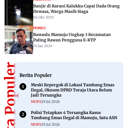
Rekomendasi Untuk Anda
ADVERTORIAL
Pemprov Sulbar Percepat Realisasi Listrik
Gratis, 15 Ribu Rumah Diajukan Terima
Bantuan
22 Jun 2025
NEWS
Dua Warga Jadi Korban, GMNI Desak Polda
Sulbar Tak Pangku Tangan Hadapi Tambang
Ilegal
20 Feb 2026
NEWS
Terisolir dan Minim Fasilitas Kesehatan,
Warga Salutahongan Majene Surati Prabowo
dan Gubernur Sulbar
04 Mei 2026
PERISTIWA
Banjir di Rarani Kalukku Capai Dada Orang