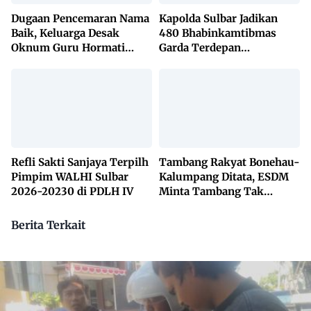
Dugaan Pencemaran Nama
Kapolda Sulbar Jadikan
Baik, Keluarga Desak
480 Bhabinkamtibmas
Oknum Guru Hormati
Garda Terdepan
Lembaga Adat Bonehau
Penanggulangan TBC
Lewat KETUK DOORS di
650 Desa
Refli Sakti Sanjaya Terpilh
Tambang Rakyat Bonehau-
Pimpim WALHI Sulbar
Kalumpang Ditata, ESDM
2026-20230 di PDLH IV
Minta Tambang Tak
Dikuasai Pihak Luar
Berita Terkait