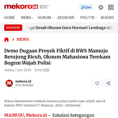
Demo
Live
Dugaan
Proyek
HOME
NEWS
HUKUM
EKONOMI
POLITIK
BUDAYA
Fiktif di
BWS
aik, Keluarga Desak Oknum Guru Hormati Lembaga Adat Bon
HEADLINE
Mamuju
Skip
Berujung
aik, Keluarga Desak Oknum Guru Hormati Lembaga Adat Bon
to
NEWS
Ricuh,
content
Oknum
Demo Dugaan Proyek Fiktif di BWS Mamuju
Mahasiswa
Berujung Ricuh, Oknum Mahasiswa Terekam
Terekam
Bogem Wajah Polisi
Bogem
Wajah
Selasa, 2 Jun 2026
22:46
WIB
Polisi
mekora.id
Tim Redaksi
Massa demonstran terekam kamera pukul polisi saat unjuk rasa di
Kantor BWS Sulawesi V Mamuju. (Foto : Istimewa)
MAMUJU, Mekora.id
– Eskalasi ketegangan