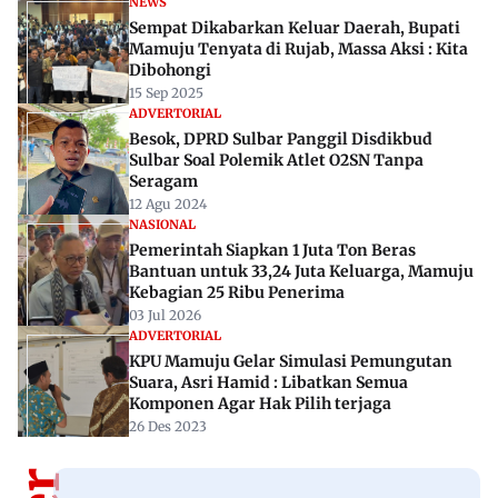
NEWS
Sempat Dikabarkan Keluar Daerah, Bupati
Mamuju Tenyata di Rujab, Massa Aksi : Kita
Dibohongi
15 Sep 2025
ADVERTORIAL
Besok, DPRD Sulbar Panggil Disdikbud
Sulbar Soal Polemik Atlet O2SN Tanpa
Seragam
12 Agu 2024
NASIONAL
Pemerintah Siapkan 1 Juta Ton Beras
Bantuan untuk 33,24 Juta Keluarga, Mamuju
Kebagian 25 Ribu Penerima
03 Jul 2026
ADVERTORIAL
KPU Mamuju Gelar Simulasi Pemungutan
Suara, Asri Hamid : Libatkan Semua
Komponen Agar Hak Pilih terjaga
26 Des 2023