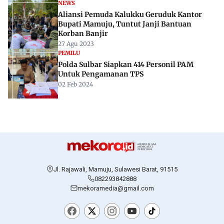
NEWS
Aliansi Pemuda Kalukku Geruduk Kantor
Bupati Mamuju, Tuntut Janji Bantuan
Korban Banjir
27 Agu 2023
PEMILU
Polda Sulbar Siapkan 414 Personil PAM
Untuk Pengamanan TPS
02 Feb 2024
Jl. Rajawali, Mamuju, Sulawesi Barat, 91515
082293842888
mekoramedia@gmail.com