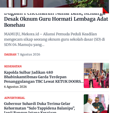
Dugaan Pencemaran Nama Baik, Keluarga
Desak Oknum Guru Hormati Lembaga Adat
Bonehau
MAMUJU, Mekora.id – Aliansi Pemuda Peduli Keadilan
mengecam sikap seorang oknum guru sekolah dasar (SD) di
SDN 04 Mamuju yang…
7 Agustus 2026
DAERAH
KESEHATAN
Kapolda Sulbar Jadikan 480
Bhabinkamtibmas Garda Terdepan
Penanggulangan TBC Lewat KETUK DOORS
di 650 Desa
6 Agustus 2026
ADVERTORIAL
Gubernur Suhardi Duka Terima Gelar
Kehormatan “Sulo Tappidena Balanipa”,
Janji Bangun Istana Kerajaan