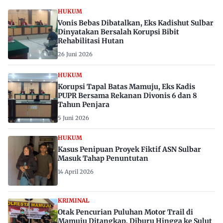
HUKUM
Vonis Bebas Dibatalkan, Eks Kadishut Sulbar
Dinyatakan Bersalah Korupsi Bibit
Rehabilitasi Hutan
26 Juni 2026
HUKUM
Korupsi Tapal Batas Mamuju, Eks Kadis
PUPR Bersama Rekanan Divonis 6 dan 8
Tahun Penjara
5 Juni 2026
HUKUM
Kasus Penipuan Proyek Fiktif ASN Sulbar
Masuk Tahap Penuntutan
14 April 2026
KRIMINAL
Otak Pencurian Puluhan Motor Trail di
Mamuju Ditangkap, Diburu Hingga ke Sulut