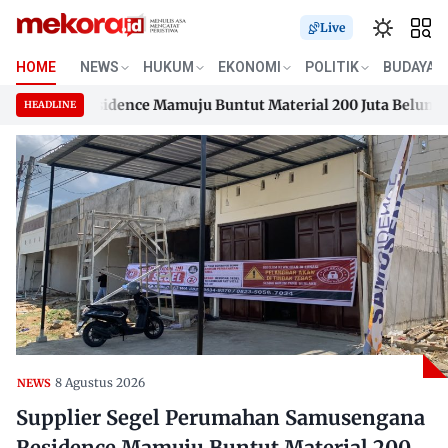
Live
HOME
NEWS
HUKUM
EKONOMI
POLITIK
BUDAYA
gana Residence Mamuju Buntut Material 200 Juta Belum Dibay
HEADLINE
gana Residence Mamuju Buntut Material 200 Juta Belum Dibay
Skip
to
content
8 Agustus 2026
NEWS
Supplier Segel Perumahan Samusengana
Residence Mamuju Buntut Material 200