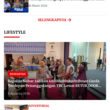
10 Maret 2026
SELENGKAPNYA
LIFESTYLE
KESEHATAN
Kapolda Sulbar Jadikan 480 Bhabinkamtibmas Garda
Terdepan Penanggulangan TBC Lewat KETUK DOORS
di 650 Desa
6 Agustus 2026
ADVERTORIAL