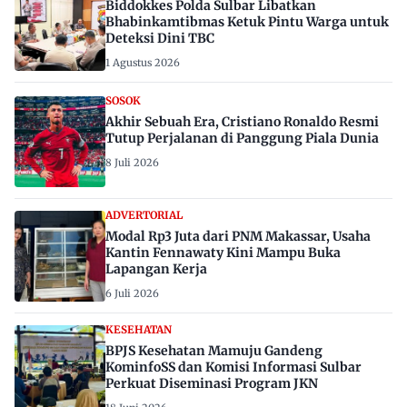
Biddokkes Polda Sulbar Libatkan
Bhabinkamtibmas Ketuk Pintu Warga untuk
Deteksi Dini TBC
1 Agustus 2026
SOSOK
Akhir Sebuah Era, Cristiano Ronaldo Resmi
Tutup Perjalanan di Panggung Piala Dunia
8 Juli 2026
ADVERTORIAL
Modal Rp3 Juta dari PNM Makassar, Usaha
Kantin Fennawaty Kini Mampu Buka
Lapangan Kerja
6 Juli 2026
KESEHATAN
BPJS Kesehatan Mamuju Gandeng
KominfoSS dan Komisi Informasi Sulbar
Perkuat Diseminasi Program JKN