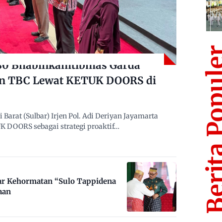
Berita Po
480 Bhabinkamtibmas Garda
n TBC Lewat KETUK DOORS di
arat (Sulbar) Irjen Pol. Adi Deriyan Jayamarta
 DOORS sebagai strategi proaktif…
ar Kehormatan “Sulo Tappidena
aan