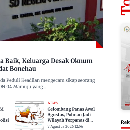
 Baik, Keluarga Desak Oknum
dat Bonehau
da Peduli Keadilan mengecam sikap seorang
 SDN 04 Mamuju yang…
NEWS
TM
Gelombang Panas Awal
Agustus, Polman Jadi
lisi
Wilayah Terpanas di
Rek
Sulbar Suhu Lebih Dari 33
7 Agustus 2026 12:56