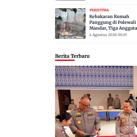
PERISTIWA
Kebakaran Rumah
Panggung di Polewali
Mandar, Tiga Anggot
Keluarga Tewas Terje
4 Agustus 2026 00:15
Berita Terbaru