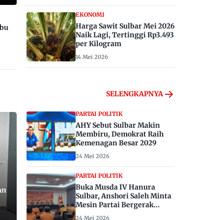
EKONOMI
Harga Sawit Sulbar Mei 2026
ibu
Naik Lagi, Tertinggi Rp3.493
per Kilogram
14 Mei 2026
SELENGKAPNYA
PARTAI POLITIK
AHY Sebut Sulbar Makin
Membiru, Demokrat Raih
Kemenagan Besar 2029
24 Mei 2026
PARTAI POLITIK
Buka Musda IV Hanura
an
Sulbar, Anshori Saleh Minta
Mesin Partai Bergerak
Menangkan Pemilu 2029
24 Mei 2026