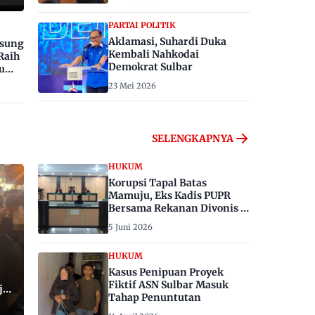
PARTAI POLITIK
Aklamasi, Suhardi Duka
gsung
Kembali Nahkodai
Raih
Demokrat Sulbar
u
23 Mei 2026
SELENGKAPNYA
HUKUM
Korupsi Tapal Batas
Mamuju, Eks Kadis PUPR
Bersama Rekanan Divonis 6
dan 8 Tahun Penjara
5 Juni 2026
HUKUM
Kasus Penipuan Proyek
Fiktif ASN Sulbar Masuk
ju,
Tahap Penuntutan