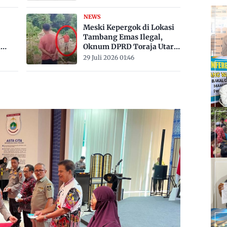
Derajat Celsius
NEWS
Meski Kepergok di Lokasi
Tambang Emas Ilegal,
a
Oknum DPRD Toraja Utara
bak
Belum Jadi Tersangka
29 Juli 2026 01:46