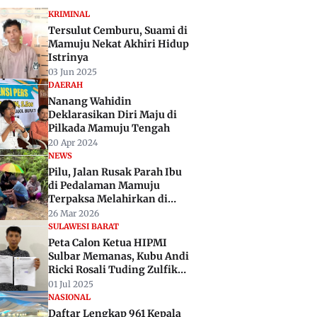
KRIMINAL
Tersulut Cemburu, Suami di
Mamuju Nekat Akhiri Hidup
Istrinya
03 Jun 2025
DAERAH
Nanang Wahidin
Deklarasikan Diri Maju di
Pilkada Mamuju Tengah
20 Apr 2024
NEWS
Pilu, Jalan Rusak Parah Ibu
di Pedalaman Mamuju
Terpaksa Melahirkan di
Pinggir Jalan
26 Mar 2026
SULAWESI BARAT
Peta Calon Ketua HIPMI
Sulbar Memanas, Kubu Andi
Ricki Rosali Tuding Zulfikar
Cacat Administrasi
01 Jul 2025
NASIONAL
Daftar Lengkap 961 Kepala