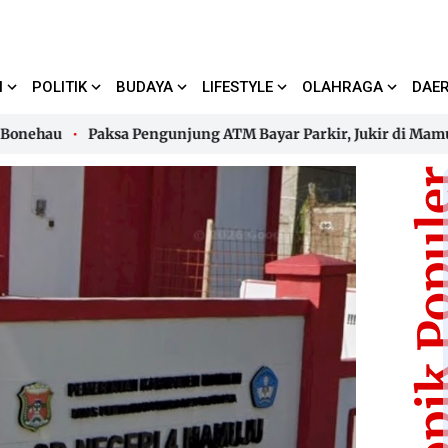
I
POLITIK
BUDAYA
LIFESTYLE
OLAHRAGA
DAE
au
Paksa Pengunjung ATM Bayar Parkir, Jukir di Mamuju Dia
au
Paksa Pengunjung ATM Bayar Parkir, Jukir di Mamuju Dia
Topik Pop