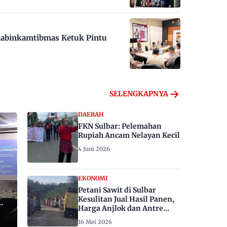
habinkamtibmas Ketuk Pintu
SELENGKAPNYA
DAERAH
FKN Sulbar: Pelemahan
Rupiah Ancam Nelayan Kecil
4 Juni 2026
EKONOMI
Petani Sawit di Sulbar
Kesulitan Jual Hasil Panen,
Harga Anjlok dan Antre
Berhari-hari
16 Mei 2026