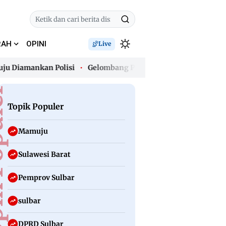
RAH
OPINI
Live
mankan Polisi
Gelombang Panas Awal Agustus, Polman Jadi Wi
mankan Polisi
Gelombang Panas Awal Agustus, Polman Jadi Wi
uler
Topik Populer
Mamuju
Sulawesi Barat
Pemprov Sulbar
sulbar
DPRD Sulbar