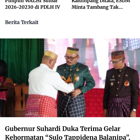
Pimpim WALHI Sulbar
Kalumpang Ditata, ESDM
2026-20230 di PDLH IV
Minta Tambang Tak
Dikuasai Pihak Luar
Berita Terkait
Gubernur Suhardi Duka Terima Gelar
Kehormatan “Sulo Tappidena Balanipa”,