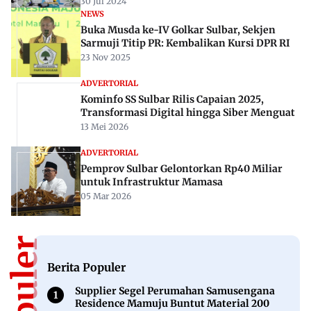
30 Jul 2024
NEWS
Buka Musda ke-IV Golkar Sulbar, Sekjen
Sarmuji Titip PR: Kembalikan Kursi DPR RI
23 Nov 2025
ADVERTORIAL
Kominfo SS Sulbar Rilis Capaian 2025,
Transformasi Digital hingga Siber Menguat
13 Mei 2026
ADVERTORIAL
Pemprov Sulbar Gelontorkan Rp40 Miliar
untuk Infrastruktur Mamasa
05 Mar 2026
Berita Populer
Supplier Segel Perumahan Samusengana
Residence Mamuju Buntut Material 200