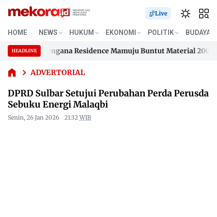
Live
DPRD
HOME
NEWS
HUKUM
EKONOMI
POLITIK
BUDAYA
Sulbar
an Samusengana Residence Mamuju Buntut Material 200 Juta B
Setujui
HEADLINE
Skip
Perubahan
an Samusengana Residence Mamuju Buntut Material 200 Juta B
Perda
to
ADVERTORIAL
Perusda
content
DPRD Sulbar Setujui Perubahan Perda Perusda
Sebuku
Energi
Sebuku Energi Malaqbi
Malaqbi
Senin, 26 Jan 2026
21:32
WIB