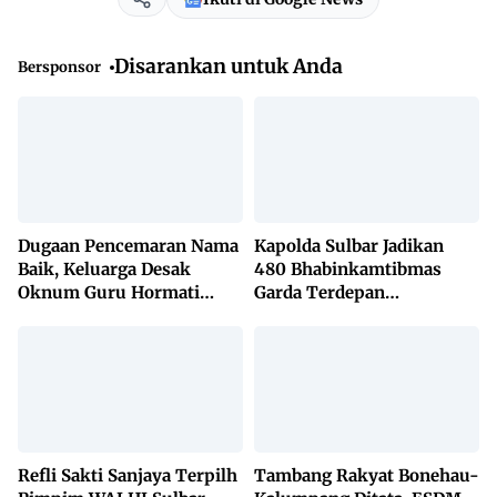
Disarankan untuk Anda
Bersponsor
Dugaan Pencemaran Nama
Kapolda Sulbar Jadikan
Baik, Keluarga Desak
480 Bhabinkamtibmas
Oknum Guru Hormati
Garda Terdepan
Lembaga Adat Bonehau
Penanggulangan TBC
Lewat KETUK DOORS di
650 Desa
Refli Sakti Sanjaya Terpilh
Tambang Rakyat Bonehau-