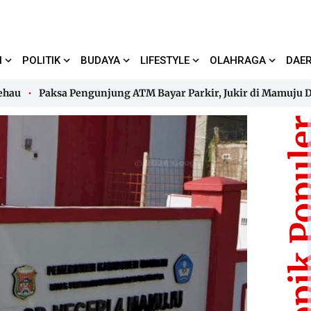
I
POLITIK
BUDAYA
LIFESTYLE
OLAHRAGA
DAE
Paksa Pengunjung ATM Bayar Parkir, Jukir di Mamuju Diamank
Paksa Pengunjung ATM Bayar Parkir, Jukir di Mamuju Diamank
Topik Pop