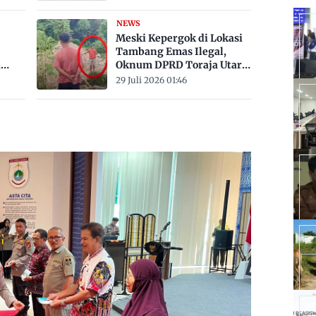
Derajat Celsius
NEWS
Meski Kepergok di Lokasi
Tambang Emas Ilegal,
a
Oknum DPRD Toraja Utara
bak
Belum Jadi Tersangka
29 Juli 2026 01:46