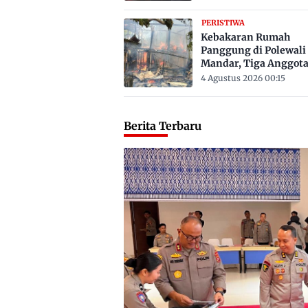
PERISTIWA
Kebakaran Rumah
Panggung di Polewali
Mandar, Tiga Anggot
Keluarga Tewas Terje
4 Agustus 2026 00:15
Berita Terbaru