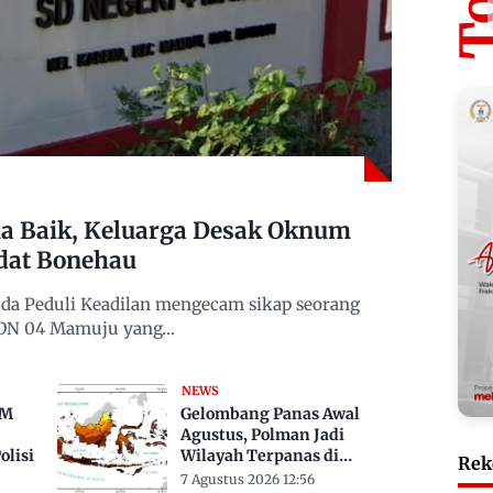
 Baik, Keluarga Desak Oknum
dat Bonehau
da Peduli Keadilan mengecam sikap seorang
 SDN 04 Mamuju yang…
NEWS
TM
Gelombang Panas Awal
Agustus, Polman Jadi
lisi
Wilayah Terpanas di
Rek
Sulbar Suhu Lebih Dari 33
7 Agustus 2026 12:56