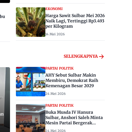
EKONOMI
Harga Sawit Sulbar Mei 2026
ibu
Naik Lagi, Tertinggi Rp3.493
per Kilogram
14 Mei 2026
SELENGKAPNYA
PARTAI POLITIK
AHY Sebut Sulbar Makin
Membiru, Demokrat Raih
Kemenagan Besar 2029
24 Mei 2026
PARTAI POLITIK
Buka Musda IV Hanura
an
Sulbar, Anshori Saleh Minta
Mesin Partai Bergerak
Menangkan Pemilu 2029
24 Mei 2026