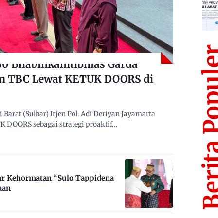
Berita Po
480 Bhabinkamtibmas Garda
n TBC Lewat KETUK DOORS di
arat (Sulbar) Irjen Pol. Adi Deriyan Jayamarta
 DOORS sebagai strategi proaktif…
ar Kehormatan “Sulo Tappidena
aan