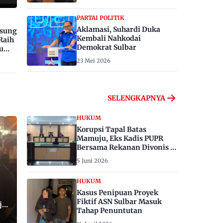
PARTAI POLITIK
Aklamasi, Suhardi Duka
gsung
Kembali Nahkodai
Raih
Demokrat Sulbar
u
23 Mei 2026
SELENGKAPNYA
HUKUM
Korupsi Tapal Batas
Mamuju, Eks Kadis PUPR
Bersama Rekanan Divonis 6
dan 8 Tahun Penjara
5 Juni 2026
HUKUM
Kasus Penipuan Proyek
Fiktif ASN Sulbar Masuk
ju,
Tahap Penuntutan