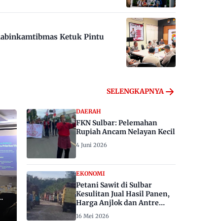
habinkamtibmas Ketuk Pintu
SELENGKAPNYA
DAERAH
FKN Sulbar: Pelemahan
Rupiah Ancam Nelayan Kecil
4 Juni 2026
EKONOMI
Petani Sawit di Sulbar
Kesulitan Jual Hasil Panen,
Harga Anjlok dan Antre
Berhari-hari
16 Mei 2026