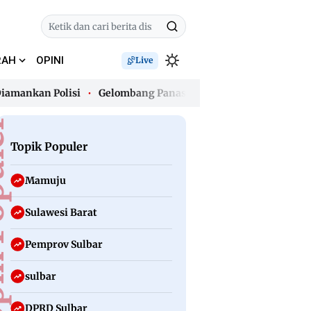
RAH
OPINI
Live
an Polisi
Gelombang Panas Awal Agustus, Polman Jadi Wilaya
an Polisi
Gelombang Panas Awal Agustus, Polman Jadi Wilaya
uler
Topik Populer
Mamuju
Sulawesi Barat
Pemprov Sulbar
sulbar
DPRD Sulbar