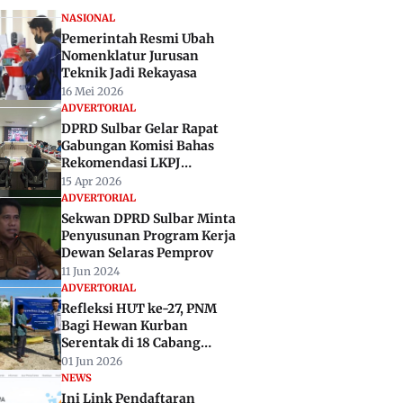
NASIONAL
Pemerintah Resmi Ubah
Nomenklatur Jurusan
Teknik Jadi Rekayasa
16 Mei 2026
ADVERTORIAL
DPRD Sulbar Gelar Rapat
Gabungan Komisi Bahas
Rekomendasi LKPJ
Gubernur 2025
15 Apr 2026
ADVERTORIAL
Sekwan DPRD Sulbar Minta
Penyusunan Program Kerja
Dewan Selaras Pemprov
11 Jun 2024
ADVERTORIAL
Refleksi HUT ke-27, PNM
Bagi Hewan Kurban
Serentak di 18 Cabang
Termasuk Makassar
01 Jun 2026
NEWS
Ini Link Pendaftaran