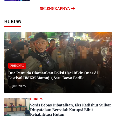
SELENGKAPNYA
HUKUM
KRIMINAL
Dua Pemuda Diamankan Polisi Usai Bikin Onar di
Festival UMKM Mamuju, Satu Bawa Badik
18 Juli 2026
HUKUM
Vonis Bebas Dibatalkan, Eks Kadishut Sulbar
Dinyatakan Bersalah Korupsi Bibit
Rehabilitasi Hutan