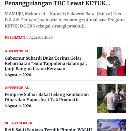
Penanggulangan TBC Lewat KETUK
DOORS di 650 Desa
MAMUJU, Mekora.id – Kapolda Sulawesi Barat (Sulbar) Irjen
Pol. Adi Deriyan Jayamarta mendorong optimalisasi Program
KETUK DOORS sebagai strategi proaktif…
6 Agustus 2026
KESEHATAN
ADVERTORIAL
Gubernur Suhardi Duka Terima Gelar
Kehormatan “Sulo Tappidena Balanipa”,
Janji Bangun Istana Kerajaan
6 Agustus 2026
ADVERTORIAL
Pemprov Sulbar Bakal Lelang Kendaraan
Dinas dan Hapus Aset Tak Produktif
6 Agustus 2026
SULAWESI BARAT
Refli Sakti Sanjaya Terpilh Pimpim WALHI