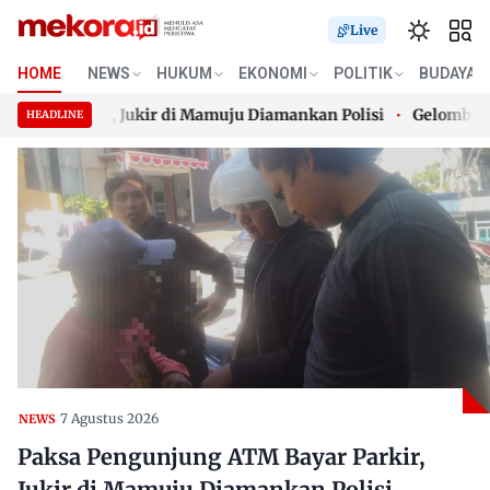
Live
HOME
NEWS
HUKUM
EKONOMI
POLITIK
BUDAYA
r Parkir, Jukir di Mamuju Diamankan Polisi
Gelombang Pana
HEADLINE
r Parkir, Jukir di Mamuju Diamankan Polisi
Skip
Gelombang Pana
to
content
7 Agustus 2026
NEWS
Paksa Pengunjung ATM Bayar Parkir,
Jukir di Mamuju Diamankan Polisi