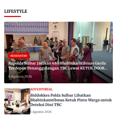
LIFESTYLE
KESEHATAN
Kapolda Sulbar Jadikan 480 Bhabinkamtibmas Garda
Terdepan Penanggulangan TBC Lewat KETUK DOORS
di 650 Desa
6 Agustus 2026
ADVERTORIAL
Biddokkes Polda Sulbar Libatkan
Bhabinkamtibmas Ketuk Pintu Warga untuk
Deteksi Dini TBC
1 Agustus 2026