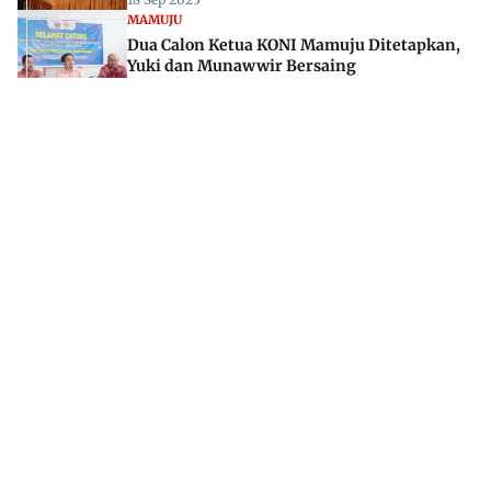
MAMUJU
Dua Calon Ketua KONI Mamuju Ditetapkan,
Yuki dan Munawwir Bersaing
09 Okt 2025
Jl. Rajawali, Mamuju, Sulawesi Barat, 91515
082293842888
mekoramedia@gmail.com
Tentang kami
Redaksi
Disclaimer
Privacy Policy
Kode Etik Jurnalistik
Pedoman Media Siber