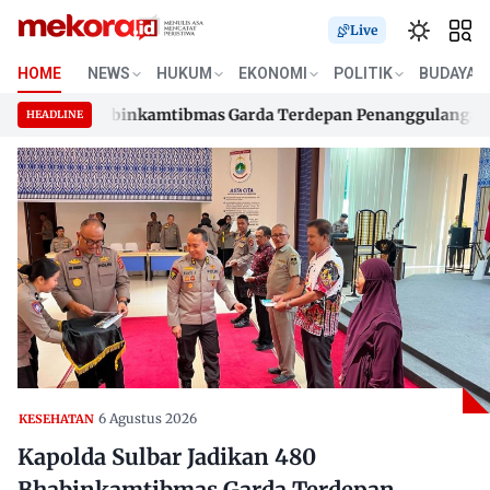
Live
HOME
NEWS
HUKUM
EKONOMI
POLITIK
BUDAYA
an 480 Bhabinkamtibmas Garda Terdepan Penanggulangan TBC 
HEADLINE
an 480 Bhabinkamtibmas Garda Terdepan Penanggulangan TBC 
Skip
to
content
6 Agustus 2026
KESEHATAN
Kapolda Sulbar Jadikan 480
Bhabinkamtibmas Garda Terdepan