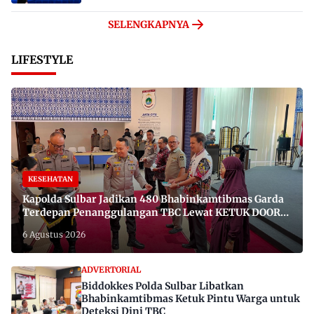
SELENGKAPNYA
LIFESTYLE
KESEHATAN
Kapolda Sulbar Jadikan 480 Bhabinkamtibmas Garda
Terdepan Penanggulangan TBC Lewat KETUK DOORS
di 650 Desa
6 Agustus 2026
ADVERTORIAL
Biddokkes Polda Sulbar Libatkan
Bhabinkamtibmas Ketuk Pintu Warga untuk
Deteksi Dini TBC