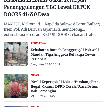
Penanggulangan TBC Lewat KETUK
DOORS di 650 Desa
MAMUJU, Mekora.id – Kapolda Sulawesi Barat (Sulbar)
Irjen Pol. Adi Deriyan Jayamarta mendorong
optimalisasi Program KETUK DOORS sebagai strategi
proaktif…
PERISTIWA
Kebakaran Rumah Panggung di Polewali
Mandar, Tiga Anggota Keluarga Tewas
Terjebak
4 Agustus 2026 00:15
NEWS
Meski Kepergok di Lokasi Tambang Emas
Ilegal, Oknum DPRD Toraja Utara Belum
Jadi Tersangka
29 Juli 2026 01:46
NEWS