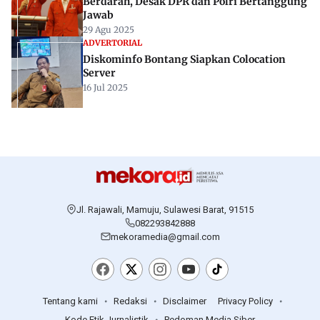
Berdarah, Desak DPR dan Polri Bertanggung
Jawab
29 Agu 2025
ADVERTORIAL
Diskominfo Bontang Siapkan Colocation
Server
16 Jul 2025
Jl. Rajawali, Mamuju, Sulawesi Barat, 91515
082293842888
mekoramedia@gmail.com
Tentang kami
Redaksi
Disclaimer
Privacy Policy
Kode Etik Jurnalistik
Pedoman Media Siber