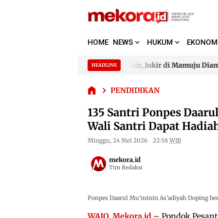
135 Santri
Ponpes
HOME
NEWS
HUKUM
EKONOM
Daarul
Mu’minin
Paksa Pengunjung ATM Bayar Parkir, Jukir di Mamuju Diamanka
HEADLINE
As’adiyah
Skip
Doping
to
Paksa Pengunjung ATM Bayar Parkir, Jukir di Mamuju Diamanka
Diwisuda,
PENDIDIKAN
content
Wali
135 Santri Ponpes Daaru
Santri
Dapat
Wali Santri Dapat Hadia
Hadiah
Umrah
Minggu, 24 Mei 2026
22:58
WIB
Gratis
mekora.id
Tim Redaksi
Ponpes Daarul Mu’minin As’adiyah Doping beri
WAJO, Mekora.id
– Pondok Pesantr