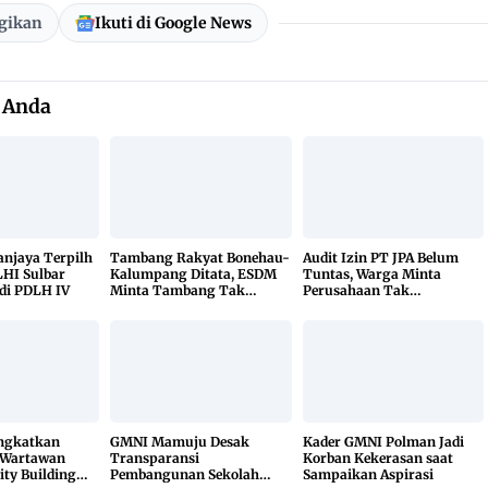
gikan
Ikuti di Google News
 Anda
Sanjaya Terpilh
Tambang Rakyat Bonehau-
Audit Izin PT JPA Belum
HI Sulbar
Kalumpang Ditata, ESDM
Tuntas, Warga Minta
di PDLH IV
Minta Tambang Tak
Perusahaan Tak
Dikuasai Pihak Luar
Beraktivitas
ingkatkan
GMNI Mamuju Desak
Kader GMNI Polman Jadi
 Wartawan
Transparansi
Korban Kekerasan saat
ity Building
Pembangunan Sekolah
Sampaikan Aspirasi