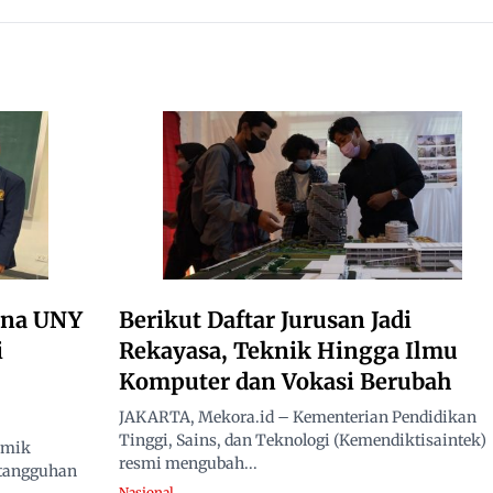
Rakyat, Minta Hasil Uji
Material Dibuka
ana UNY
Berikut Daftar Jurusan Jadi
i
Rekayasa, Teknik Hingga Ilmu
Komputer dan Vokasi Berubah
JAKARTA, Mekora.id – Kementerian Pendidikan
Tinggi, Sains, dan Teknologi (Kemendiktisaintek)
emik
resmi mengubah...
etangguhan
Nasional