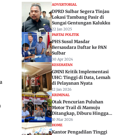
ADVERTORIAL
DPRD Sulbar Segera Tinjau
Lokasi Tambang Pasir di
Sungai Gentungan Kalukku
22 Jan 2025
PARTAI POLITIK
PHS Susul Masdar
Bersaudara Daftar ke PAN
Sulbar
30 Apr 2024
KESEHATAN
GMNI Kritik Implementasi
UHC: Tinggi di Data, Lemah
a
di Pelayanan Nyata
12 Jan 2026
KRIMINAL
Otak Pencurian Puluhan
a
Motor Trail di Mamuju
Ditangkap, Diburu Hingga
ke Sulut
10 Mar 2026
HOME
Kantor Pengadilan Tinggi