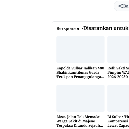
Ba
Disarankan untuk
Bersponsor
Kapolda Sulbar Jadikan 480
Refli Sakti 
Bhabinkamtibmas Garda
Pimpim WAL
Terdepan Penanggulangan
2026-20230 
TBC Lewat KETUK DOORS
di 650 Desa
Akses Jalan Tak Memadai,
BI Sulbar T
Warga Sakit di Majene
Kompetensi
Terpaksa Ditandu Sejauh
Lewat Capac