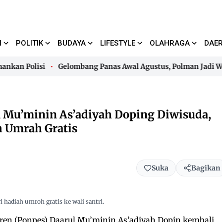
I
POLITIK
BUDAYA
LIFESTYLE
OLAHRAGA
DAE
n Polisi
Gelombang Panas Awal Agustus, Polman Jadi Wilayah 
n Polisi
Gelombang Panas Awal Agustus, Polman Jadi Wilayah 
l Mu’minin As’adiyah Doping Diwisuda,
h Umrah Gratis
Suka
Bagikan
 hadiah umroh gratis ke wali santri.
en (Ponpes) Daarul Mu’minin As’adiyah Dopin kembali